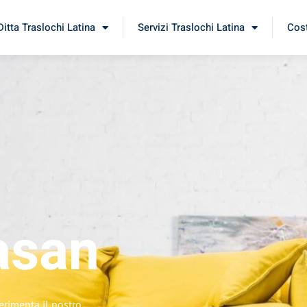
Ditta Traslochi Latina
Servizi Traslochi Latina
Cost
asan
erimenta il nostro