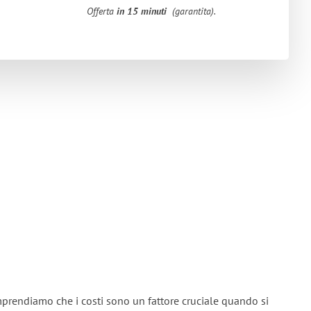
Offerta
in 15 minuti
(garantita).
mprendiamo che i costi sono un fattore cruciale quando si