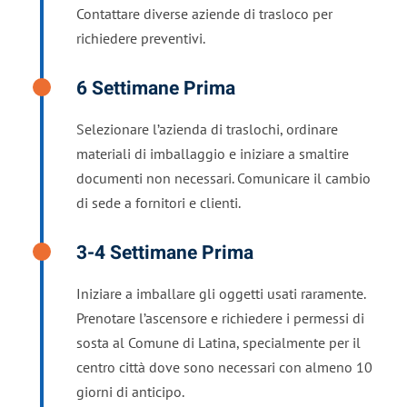
Contattare diverse aziende di trasloco per
richiedere preventivi.
6 Settimane Prima
Selezionare l’azienda di traslochi, ordinare
materiali di imballaggio e iniziare a smaltire
documenti non necessari. Comunicare il cambio
di sede a fornitori e clienti.
3-4 Settimane Prima
Iniziare a imballare gli oggetti usati raramente.
Prenotare l’ascensore e richiedere i permessi di
sosta al Comune di Latina, specialmente per il
centro città dove sono necessari con almeno 10
giorni di anticipo.