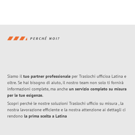
PERCHÉ NOI?
Siamo il
tuo partner professionale
per Traslochi ufficioa Latina e
oltre. Se hai bisogno di aiuto, il nostro team non solo ti fornirà
informazioni complete, ma anche
un servizio completo su misura
per le tue esigenze.
Scopri perché le nostre soluzioni Traslochi ufficio su misura , la
nostra lavorazione efficiente e la nostra attenzione ai dettagli ci
rendono
la prima scelta a Latina