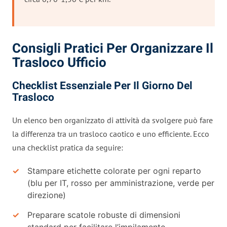
Consigli Pratici Per Organizzare Il
Trasloco Ufficio
Checklist Essenziale Per Il Giorno Del
Trasloco
Un elenco ben organizzato di attività da svolgere può fare
la differenza tra un trasloco caotico e uno efficiente. Ecco
una checklist pratica da seguire:
Stampare etichette colorate per ogni reparto
(blu per IT, rosso per amministrazione, verde per
direzione)
Preparare scatole robuste di dimensioni
standard per facilitare l’impilamento