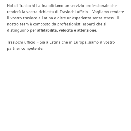
Noi di Traslochi Latina offriamo un servizio professionale che
renderà la vostra richiesta di Traslochi ufficio – Vogliamo rendere
il vostro trasloco a Latina e oltre un’esperienza senza stress
. Il
nostro team è composto da professionisti esperti che si
distinguono per
affidabilità, velocità e attenzione
.
Traslochi ufficio – Sia a Latina che in Europa, siamo il vostro
partner competente.