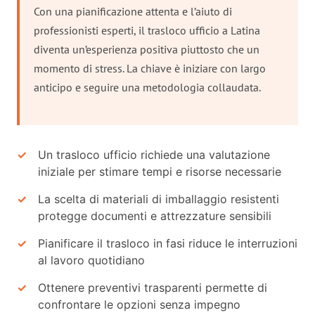
Con una pianificazione attenta e l’aiuto di
professionisti esperti, il trasloco ufficio a Latina
diventa un’esperienza positiva piuttosto che un
momento di stress. La chiave è iniziare con largo
anticipo e seguire una metodologia collaudata.
Un trasloco ufficio richiede una valutazione
iniziale per stimare tempi e risorse necessarie
La scelta di materiali di imballaggio resistenti
protegge documenti e attrezzature sensibili
Pianificare il trasloco in fasi riduce le interruzioni
al lavoro quotidiano
Ottenere preventivi trasparenti permette di
confrontare le opzioni senza impegno