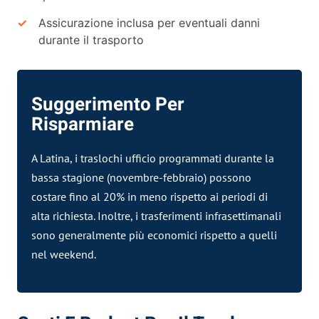
Assicurazione inclusa per eventuali danni
durante il trasporto
Suggerimento Per
Risparmiare
A Latina, i traslochi ufficio programmati durante la
bassa stagione (novembre-febbraio) possono
costare fino al 20% in meno rispetto ai periodi di
alta
richiesta
. Inoltre, i trasferimenti infrasettimanali
sono generalmente più economici rispetto a quelli
nel weekend.