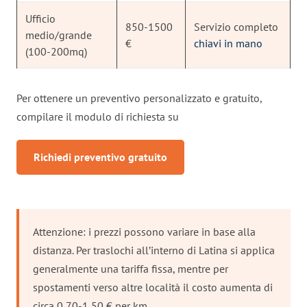
Ufficio
850-1500
Servizio completo
medio/grande
€
chiavi in mano
(100-200mq)
Per ottenere un preventivo personalizzato e gratuito,
compilare il modulo di richiesta su
Richiedi preventivo gratuito
Attenzione: i prezzi possono variare in base alla
distanza. Per traslochi all’interno di Latina si applica
generalmente una tariffa fissa, mentre per
spostamenti verso altre località il costo aumenta di
circa 0,70-1,50 € per km.