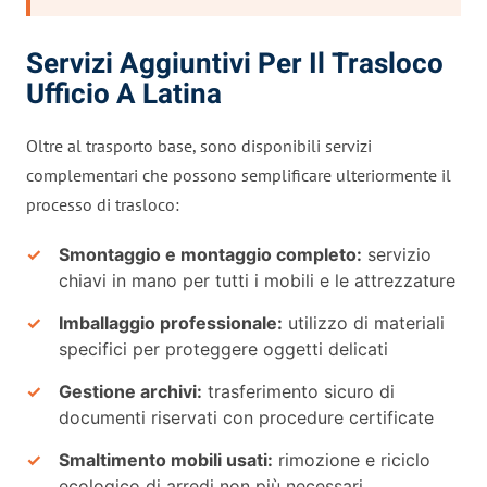
Servizi Aggiuntivi Per Il Trasloco
Ufficio A Latina
Oltre al trasporto base, sono disponibili servizi
complementari che possono semplificare ulteriormente il
processo di trasloco:
Smontaggio e montaggio completo:
servizio
chiavi in mano per tutti i mobili e le attrezzature
Imballaggio professionale:
utilizzo di materiali
specifici per proteggere oggetti delicati
Gestione archivi:
trasferimento sicuro di
documenti riservati con procedure certificate
Smaltimento mobili usati:
rimozione e riciclo
ecologico di arredi non più necessari