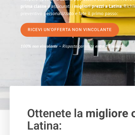
prima classe
e assicurati i
migliori prezzi a Latina
. Rich
preventivo personalizzato e fate il primo passo:
RICEVI UN'OFFERTA NON VINCOLANTE
100% non vincolante
– Risposta garantita
entro 15 minuti
.
Ottenete la
migliore 
Latina: