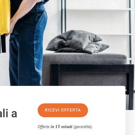
li a
RICEVI OFFERTA
Offerta
in 15 minuti
(garantita).