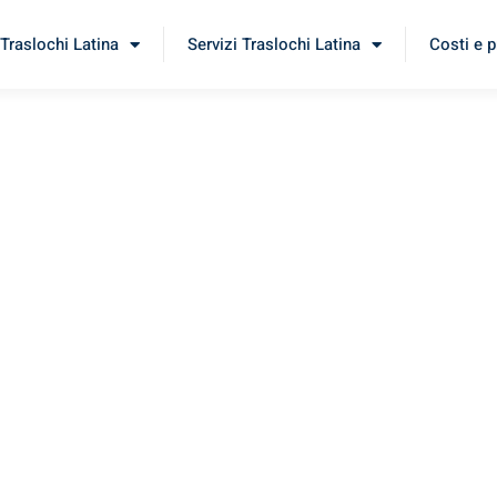
 Traslochi Latina
Servizi Traslochi Latina
Costi e p