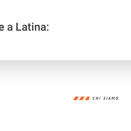
e
a Latina:
CHI SIAMO