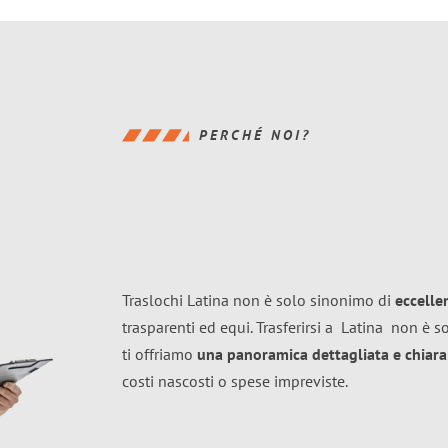
PERCHÉ NOI?
Traslochi Latina non è solo sinonimo di
eccelle
trasparenti ed equi. Trasferirsi a
Latina
non è so
ti offriamo
una panoramica dettagliata e chiara 
costi nascosti o spese impreviste.