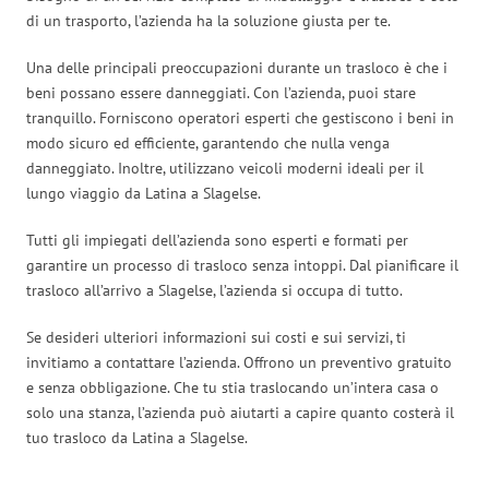
di un trasporto, l’azienda ha la soluzione giusta per te.
Una delle principali preoccupazioni durante un trasloco è che i
beni possano essere danneggiati. Con l’azienda, puoi stare
tranquillo. Forniscono operatori esperti che gestiscono i beni in
modo sicuro ed efficiente, garantendo che nulla venga
danneggiato. Inoltre, utilizzano veicoli moderni ideali per il
lungo viaggio da Latina a Slagelse.
Tutti gli impiegati dell’azienda sono esperti e formati per
garantire un processo di trasloco senza intoppi. Dal pianificare il
trasloco all’arrivo a Slagelse, l’azienda si occupa di tutto.
Se desideri ulteriori informazioni sui costi e sui servizi, ti
invitiamo a contattare l’azienda. Offrono un preventivo gratuito
e senza obbligazione. Che tu stia traslocando un’intera casa o
solo una stanza, l’azienda può aiutarti a capire quanto costerà il
tuo trasloco da Latina a Slagelse.