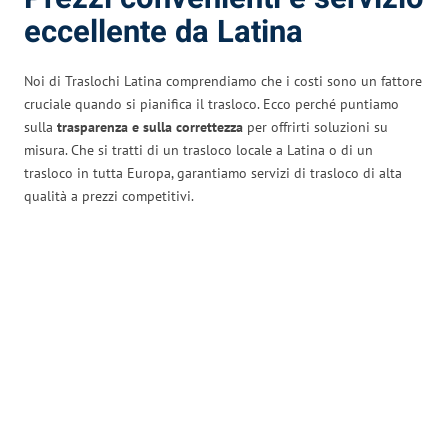
eccellente da Latina
Noi di Traslochi Latina comprendiamo che i costi sono un fattore
cruciale quando si pianifica il trasloco. Ecco perché puntiamo
sulla
trasparenza e sulla correttezza
per offrirti soluzioni su
misura. Che si tratti di un trasloco locale a Latina o di un
trasloco in tutta Europa, garantiamo servizi di trasloco di alta
qualità a prezzi competitivi.