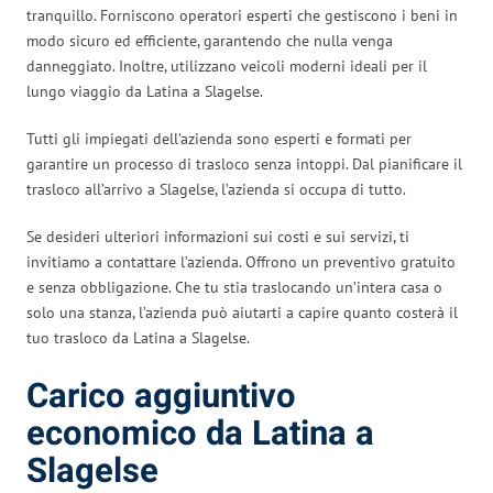
tranquillo. Forniscono operatori esperti che gestiscono i beni in
modo sicuro ed efficiente, garantendo che nulla venga
danneggiato. Inoltre, utilizzano veicoli moderni ideali per il
lungo viaggio da Latina a Slagelse.
Tutti gli impiegati dell’azienda sono esperti e formati per
garantire un processo di trasloco senza intoppi. Dal pianificare il
trasloco all’arrivo a Slagelse, l’azienda si occupa di tutto.
Se desideri ulteriori informazioni sui costi e sui servizi, ti
invitiamo a contattare l’azienda. Offrono un preventivo gratuito
e senza obbligazione. Che tu stia traslocando un’intera casa o
solo una stanza, l’azienda può aiutarti a capire quanto costerà il
tuo trasloco da Latina a Slagelse.
Carico aggiuntivo
economico da Latina a
Slagelse