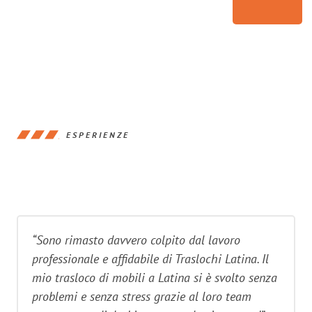
ESPERIENZE
“Sono rimasto davvero colpito dal lavoro
professionale e affidabile di Traslochi Latina. Il
mio trasloco di mobili a Latina si è svolto senza
problemi e senza stress grazie al loro team