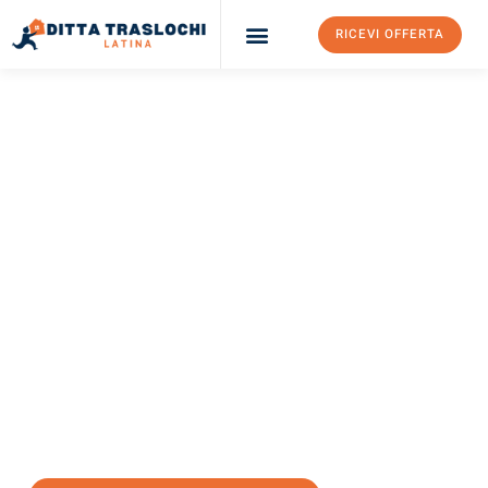
RICEVI OFFERTA
Ditta Traslochi Latina
Servizi Traslochi Latina
Costi e prezzi
TRASLOCHI LATINA
Traslochi Latina
Slagelse
Il tuo trasloco Latina Slagelse può essere così facile! Sperimenta
il nostro
servizio di prima classe
e assicurati i
migliori prezzi in
Latina
.
Richiedo ora la tua offerta personalizzata e fai il primo passo
verso un trasloco senza stress a Slagelse