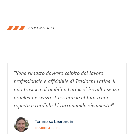
ESPERIENZE
“Sono rimasto davvero colpito dal lavoro
professionale e affidabile di Traslochi Latina. Il
mio trasloco di mobili a Latina si è svolto senza
problemi e senza stress grazie al loro team
esperto e cordiale. Li raccomando vivamente!”.
Tommaso Leonardini
Trasloco a Latina