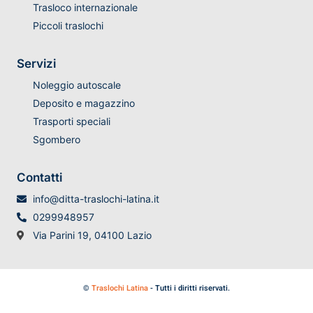
Trasloco internazionale
Piccoli traslochi
Servizi
Noleggio autoscale
Deposito e magazzino
Trasporti speciali
Sgombero
Contatti
info@ditta-traslochi-latina.it
0299948957
Via Parini 19, 04100 Lazio
©
Traslochi Latina
- Tutti i diritti riservati.