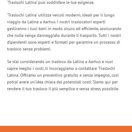
‘Traslochi Latina’ può soddisfare le tue esigenze.
‘Traslochi Latina’ utilizza veicoli moderni, ideali per il lungo
viaggio da Latina a Aarhus. I nostri traslocatori esperti
gestiranno i tuoi beni in modo sicuro ed efficiente, assicurando
che nulla venga danneggiato durante il trasporto. Tutti i nostri
dipendenti sono esperti e formati per garantire un processo di
trasloco senza problemi.
Se stai considerando un trasloco da Latina a Aarhus e vuoi
capire meglio i costi, ti incoraggiamo a contattare ‘Traslochi
Latina’. Offriamo un preventivo gratuito e senza impegno, così
potrai avere un’idea chiara dei potenziali costi. Siamo qui per
rendere il tuo trasloco il più semplice e senza stress possibile.
Traslochi Latina in numeri: