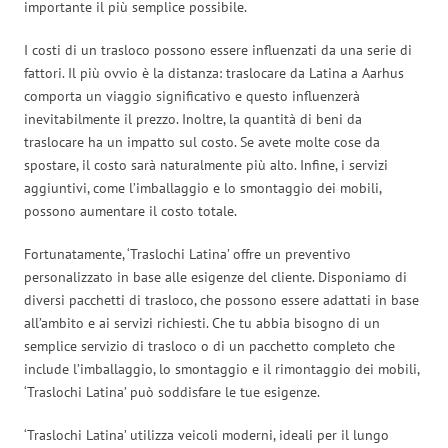
importante il più semplice possibile.
I costi di un trasloco possono essere influenzati da una serie di
fattori. Il più ovvio è la distanza: traslocare da Latina a Aarhus
comporta un viaggio significativo e questo influenzerà
inevitabilmente il prezzo. Inoltre, la quantità di beni da
traslocare ha un impatto sul costo. Se avete molte cose da
spostare, il costo sarà naturalmente più alto. Infine, i servizi
aggiuntivi, come l’imballaggio e lo smontaggio dei mobili,
possono aumentare il costo totale.
Fortunatamente, ‘Traslochi Latina’ offre un preventivo
personalizzato in base alle esigenze del cliente. Disponiamo di
diversi pacchetti di trasloco, che possono essere adattati in base
all’ambito e ai servizi richiesti. Che tu abbia bisogno di un
semplice servizio di trasloco o di un pacchetto completo che
include l’imballaggio, lo smontaggio e il rimontaggio dei mobili,
‘Traslochi Latina’ può soddisfare le tue esigenze.
‘Traslochi Latina’ utilizza veicoli moderni, ideali per il lungo