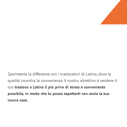
Sperimenta la differenza con i traslocatori di Latina, dove la
qualità incontra la convenienza. Il nostro obiettivo è rendere il
tuo
trasloco a Latina il più privo di stress e conveniente
possibile, in modo che tu possa aspettarti con ansia la tua
nuova casa.