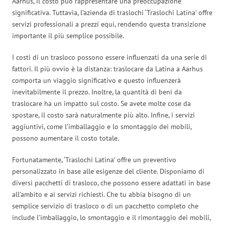
Aarhus, il costo può rappresentare una preoccupazione
significativa. Tuttavia, l’azienda di traslochi ‘Traslochi Latina’ offre
servizi professionali a prezzi equi, rendendo questa transizione
importante il più semplice possibile.
I costi di un trasloco possono essere influenzati da una serie di
fattori. Il più ovvio è la distanza: traslocare da Latina a Aarhus
comporta un viaggio significativo e questo influenzerà
inevitabilmente il prezzo. Inoltre, la quantità di beni da
traslocare ha un impatto sul costo. Se avete molte cose da
spostare, il costo sarà naturalmente più alto. Infine, i servizi
aggiuntivi, come l’imballaggio e lo smontaggio dei mobili,
possono aumentare il costo totale.
Fortunatamente, ‘Traslochi Latina’ offre un preventivo
personalizzato in base alle esigenze del cliente. Disponiamo di
diversi pacchetti di trasloco, che possono essere adattati in base
all’ambito e ai servizi richiesti. Che tu abbia bisogno di un
semplice servizio di trasloco o di un pacchetto completo che
include l’imballaggio, lo smontaggio e il rimontaggio dei mobili,