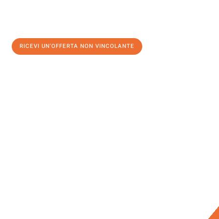
RICEVI UN'OFFERTA NON VINCOLANTE