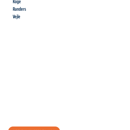
Koge
Randers
Vejle
Richiedi ora la tua
offerta
al
miglior
prezzo !
Inviateci adesso la vostra richiesta non vincolante e
assicuratevi la vostra
offerta di trasloco per le vostre esigenze
a Latina
al miglior prezzo! Approfitta dell’occasione per
un
trasloco senza stress
e con il massimo comfort: