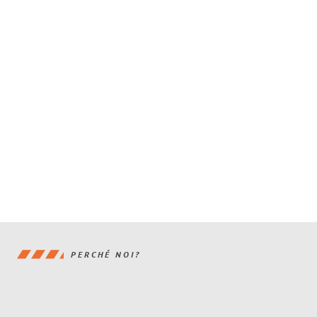
PERCHÉ NOI?