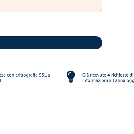
zza con crittografia SSL a
Già ricevute 4 richieste di
t!
informazioni a Latina ogg