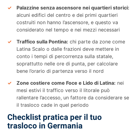
Palazzine senza ascensore nei quartieri storici:
alcuni edifici del centro e dei primi quartieri
costruiti non hanno l’ascensore, e questo va
considerato nel tempo e nei mezzi necessari
Traffico sulla Pontina:
chi parte da zone come
Latina Scalo o dalle frazioni deve mettere in
conto i tempi di percorrenza sulla statale,
soprattutto nelle ore di punta, per calcolare
bene l’orario di partenza verso il nord
Zone costiere come Foce e Lido di Latina:
nei
mesi estivi il traffico verso il litorale può
rallentare l’accesso, un fattore da considerare se
il trasloco cade in quel periodo
Checklist pratica per il tuo
trasloco in Germania