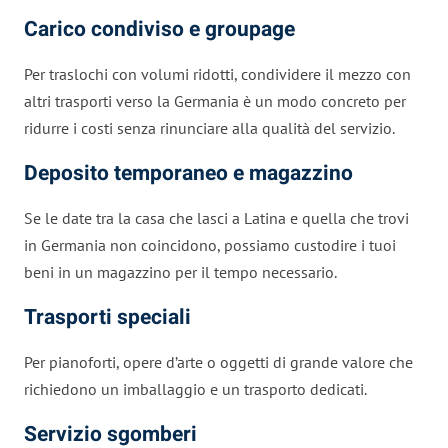
Carico condiviso e groupage
Per traslochi con volumi ridotti, condividere il mezzo con
altri trasporti verso la Germania è un modo concreto per
ridurre i costi senza rinunciare alla qualità del servizio.
Deposito temporaneo e magazzino
Se le date tra la casa che lasci a Latina e quella che trovi
in Germania non coincidono, possiamo custodire i tuoi
beni in un magazzino per il tempo necessario.
Trasporti speciali
Per pianoforti, opere d’arte o oggetti di grande valore che
richiedono un imballaggio e un trasporto dedicati.
Servizio sgomberi