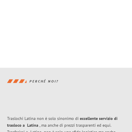
PERCHÉ NOI?
Traslochi Latina non è solo sinonimo di
eccellente
servizio di
trasloco
a
Latina
, ma anche di prezzi trasparenti ed equi.