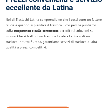
eccellente da Latina
Noi di Traslochi Latina comprendiamo che i costi sono un fattore
cruciale quando si pianifica il trasloco. Ecco perché puntiamo
sulla
trasparenza e sulla correttezza
per offrirti soluzioni su
misura. Che si tratti di un trasloco locale a Latina o di un
trasloco in tutta Europa, garantiamo servizi di trasloco di alta
qualità a prezzi competitivi.