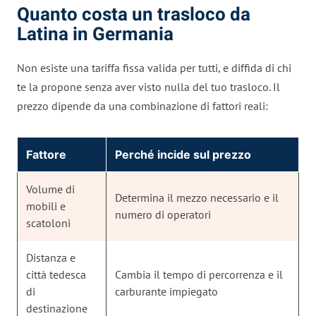
Quanto costa un trasloco da
Latina in Germania
Non esiste una tariffa fissa valida per tutti, e diffida di chi
te la propone senza aver visto nulla del tuo trasloco. Il
prezzo dipende da una combinazione di fattori reali:
Fattore
Perché incide sul prezzo
Volume di
Determina il mezzo necessario e il
mobili e
numero di operatori
scatoloni
Distanza e
città tedesca
Cambia il tempo di percorrenza e il
di
carburante impiegato
destinazione