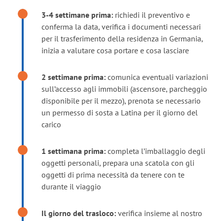
3-4 settimane prima:
richiedi il preventivo e
conferma la data, verifica i documenti necessari
per il trasferimento della residenza in Germania,
inizia a valutare cosa portare e cosa lasciare
2 settimane prima:
comunica eventuali variazioni
sull’accesso agli immobili (ascensore, parcheggio
disponibile per il mezzo), prenota se necessario
un permesso di sosta a Latina per il giorno del
carico
1 settimana prima:
completa l’imballaggio degli
oggetti personali, prepara una scatola con gli
oggetti di prima necessità da tenere con te
durante il viaggio
Il giorno del trasloco:
verifica insieme al nostro