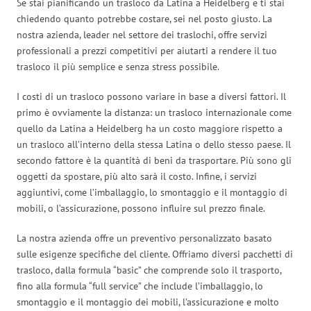
Se stai pianificando un trasloco da Latina a Heidelberg e ti stai
chiedendo quanto potrebbe costare, sei nel posto giusto. La
nostra azienda, leader nel settore dei traslochi, offre servizi
professionali a prezzi competitivi per aiutarti a rendere il tuo
trasloco il più semplice e senza stress possibile.
I costi di un trasloco possono variare in base a diversi fattori. Il
primo è ovviamente la distanza: un trasloco internazionale come
quello da Latina a Heidelberg ha un costo maggiore rispetto a
un trasloco all’interno della stessa Latina o dello stesso paese. Il
secondo fattore è la quantità di beni da trasportare. Più sono gli
oggetti da spostare, più alto sarà il costo. Infine, i servizi
aggiuntivi, come l’imballaggio, lo smontaggio e il montaggio di
mobili, o l’assicurazione, possono influire sul prezzo finale.
La nostra azienda offre un preventivo personalizzato basato
sulle esigenze specifiche del cliente. Offriamo diversi pacchetti di
trasloco, dalla formula “basic” che comprende solo il trasporto,
fino alla formula “full service” che include l’imballaggio, lo
smontaggio e il montaggio dei mobili, l’assicurazione e molto