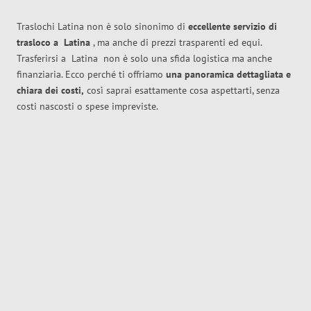
Traslochi Latina non è solo sinonimo di
eccellente
servizio di
trasloco
a
Latina
, ma anche di prezzi trasparenti ed equi.
Trasferirsi a
Latina
non è solo una sfida logistica ma anche
finanziaria. Ecco perché ti offriamo
una panoramica dettagliata e
chiara dei costi,
così saprai esattamente cosa aspettarti, senza
costi nascosti o spese impreviste.