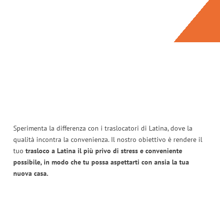
Sperimenta la differenza con i traslocatori di Latina, dove la
qualità incontra la convenienza. Il nostro obiettivo è rendere il
tuo
trasloco a Latina il più privo di stress e conveniente
possibile, in modo che tu possa aspettarti con ansia la tua
nuova casa.