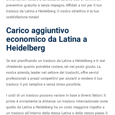
preventivo gratuito e senza impegno. Affidati a noi per il tuo
trasloco da Latina a Heidelberg: il nostro obiettivo è la tua
soddisfazione totale!
Carico aggiuntivo
economico da Latina a
Heidelberg
Se stai pianificando un trasloco da Latina a Heidelberg e ti stai
chiedendo quanto potrebbe costare, sei nel posto giusto. La
nostra azienda, leader nel settore dei traslochi, offre servizi
professionali a prezzi competitivi per aiutarti a rendere il tuo
trasloco il più semplice e senza stress possibile.
I costi di un trasloco possono variare in base a diversi fattori. Il
primo è ovviamente la distanza: un trasloco internazionale come
quello da Latina a Heidelberg ha un costo maggiore rispetto a
un trasloco all’interno della stessa Latina o dello stesso paese. Il