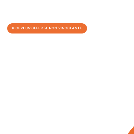
RICEVI UN'OFFERTA NON VINCOLANTE