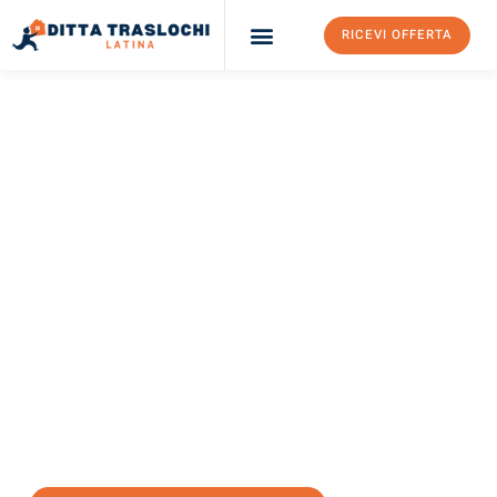
RICEVI OFFERTA
Ditta Traslochi Latina
Servizi Traslochi Latina
Costi e prezzi
TRASLOCHI LATINA
Traslochi Latina
Kiel
Il tuo trasloco Latina Kiel può essere così facile! Sperimenta il
nostro
servizio di prima classe
e assicurati i
migliori prezzi in
Latina
.
Richiedo ora la tua offerta personalizzata e fai il primo passo
verso un trasloco senza stress a Kiel