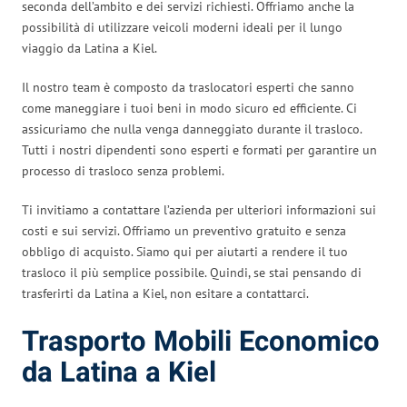
seconda dell’ambito e dei servizi richiesti. Offriamo anche la
possibilità di utilizzare veicoli moderni ideali per il lungo
viaggio da Latina a Kiel.
Il nostro team è composto da traslocatori esperti che sanno
come maneggiare i tuoi beni in modo sicuro ed efficiente. Ci
assicuriamo che nulla venga danneggiato durante il trasloco.
Tutti i nostri dipendenti sono esperti e formati per garantire un
processo di trasloco senza problemi.
Ti invitiamo a contattare l’azienda per ulteriori informazioni sui
costi e sui servizi. Offriamo un preventivo gratuito e senza
obbligo di acquisto. Siamo qui per aiutarti a rendere il tuo
trasloco il più semplice possibile. Quindi, se stai pensando di
trasferirti da Latina a Kiel, non esitare a contattarci.
Trasporto Mobili Economico
da Latina a Kiel