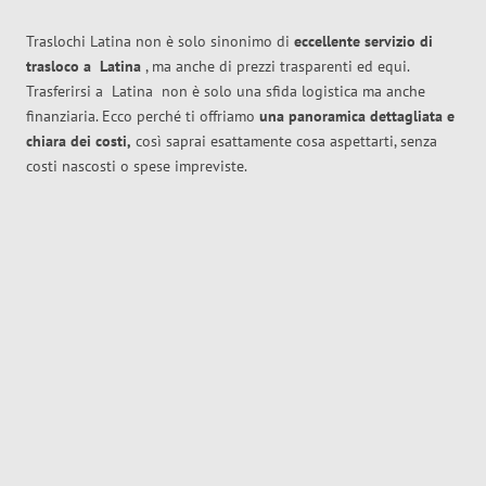
Traslochi Latina non è solo sinonimo di
eccellente
servizio di
trasloco
a
Latina
, ma anche di prezzi trasparenti ed equi.
Trasferirsi a
Latina
non è solo una sfida logistica ma anche
finanziaria. Ecco perché ti offriamo
una panoramica dettagliata e
chiara dei costi,
così saprai esattamente cosa aspettarti, senza
costi nascosti o spese impreviste.