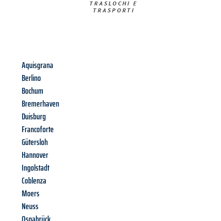
TRASLOCHI E
TRASPORTI​
Aquisgrana
Berlino
Bochum
Bremerhaven
Duisburg
Francoforte
Gütersloh
Hannover
Ingolstadt
Coblenza
Moers
Neuss
Osnabrück