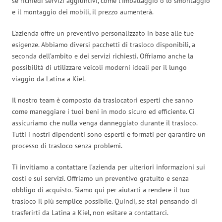
se richiedi servizi aggiuntivi, come l’imballaggio o lo smontaggio
e il montaggio dei mobili, il prezzo aumenterà.
L’azienda offre un preventivo personalizzato in base alle tue
esigenze. Abbiamo diversi pacchetti di trasloco disponibili, a
seconda dell’ambito e dei servizi richiesti. Offriamo anche la
possibilità di utilizzare veicoli moderni ideali per il lungo
viaggio da Latina a Kiel.
Il nostro team è composto da traslocatori esperti che sanno
come maneggiare i tuoi beni in modo sicuro ed efficiente. Ci
assicuriamo che nulla venga danneggiato durante il trasloco.
Tutti i nostri dipendenti sono esperti e formati per garantire un
processo di trasloco senza problemi.
Ti invitiamo a contattare l’azienda per ulteriori informazioni sui
costi e sui servizi. Offriamo un preventivo gratuito e senza
obbligo di acquisto. Siamo qui per aiutarti a rendere il tuo
trasloco il più semplice possibile. Quindi, se stai pensando di
trasferirti da Latina a Kiel, non esitare a contattarci.