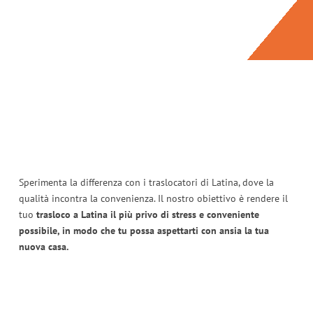
Sperimenta la differenza con i traslocatori di Latina, dove la
qualità incontra la convenienza. Il nostro obiettivo è rendere il
tuo
trasloco a Latina il più privo di stress e conveniente
possibile, in modo che tu possa aspettarti con ansia la tua
nuova casa.