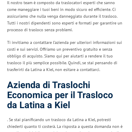
Il nostro team è composto da traslocatori esperti che sanno
come maneggiare i tuoi beni in modo sicuro ed efficiente. Ci
assicuriamo che nulla venga danneggiato durante il trasloco.
Tutti i nostri dipendenti sono esperti e formati per garantire un
processo di trasloco senza problemi.
Ti invitiamo a contattare l’azienda per ulteriori informazioni sui
costi e sui servizi. Offriamo un preventivo gratuito e senza
obbligo di acquisto. Siamo qui per aiutarti a rendere il tuo
trasloco il più semplice possibile. Quindi, se stai pensando di
trasferirti da Latina a Kiel, non esitare a contattarci.
Azienda di Traslochi
Economica per il Trasloco
da Latina a Kiel
. Se stai pianificando un trasloco da Latina a Kiel, potresti
chiederti quanto ti costerà. La risposta a questa domanda non è