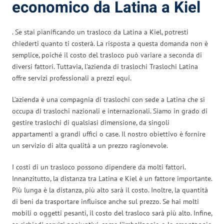
economico da Latina a Kiel
. Se stai pianificando un trasloco da Latina a Kiel, potresti
chiederti quanto ti costerà. La risposta a questa domanda non è
semplice, poiché il costo del trasloco può variare a seconda di
diversi fattori. Tuttavia, l’azienda di traslochi Traslochi Latina
offre servizi professionali a prezzi equi.
L’azienda è una compagnia di traslochi con sede a Latina che si
occupa di traslochi nazionali e internazionali. Siamo in grado di
gestire traslochi di qualsiasi dimensione, da singoli
appartamenti a grandi uffici o case. Il nostro obiettivo è fornire
un servizio di alta qualità a un prezzo ragionevole.
I costi di un trasloco possono dipendere da molti fattori.
Innanzitutto, la distanza tra Latina e Kiel è un fattore importante.
Più lunga è la distanza, più alto sarà il costo. Inoltre, la quantità
di beni da trasportare influisce anche sul prezzo. Se hai molti
mobili o oggetti pesanti, il costo del trasloco sarà più alto. Infine,