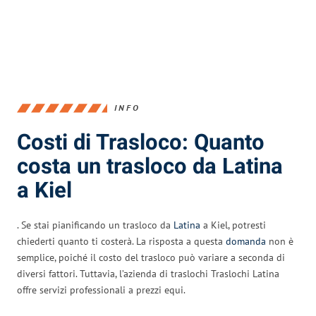
INFO
Costi di Trasloco: Quanto
costa un trasloco da Latina
a Kiel
. Se stai pianificando un trasloco da
Latina
a Kiel, potresti
chiederti quanto ti costerà. La risposta a questa
domanda
non è
semplice, poiché il costo del trasloco può variare a seconda di
diversi fattori. Tuttavia, l’azienda di traslochi Traslochi Latina
offre servizi professionali a prezzi equi.