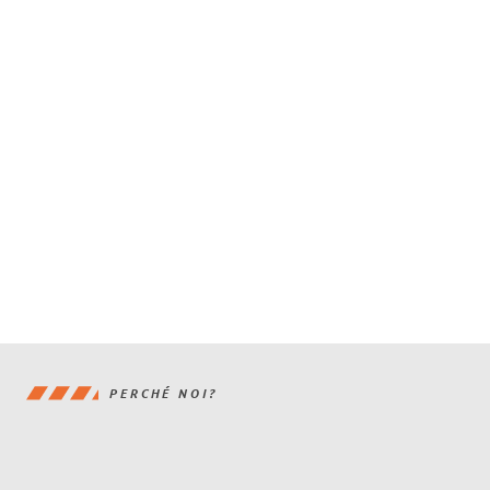
PERCHÉ NOI?