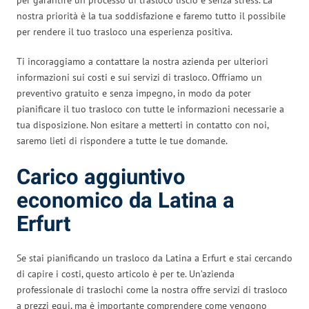
nostra priorità è la tua soddisfazione e faremo tutto il possibile
per rendere il tuo trasloco una esperienza positiva.
Ti incoraggiamo a contattare la nostra azienda per ulteriori
informazioni sui costi e sui servizi di trasloco. Offriamo un
preventivo gratuito e senza impegno, in modo da poter
pianificare il tuo trasloco con tutte le informazioni necessarie a
tua disposizione. Non esitare a metterti in contatto con noi,
saremo lieti di rispondere a tutte le tue domande.
Carico aggiuntivo
economico da Latina a
Erfurt
Se stai pianificando un trasloco da Latina a Erfurt e stai cercando
di capire i costi, questo articolo è per te. Un’azienda
professionale di traslochi come la nostra offre servizi di trasloco
a prezzi equi, ma è importante comprendere come vengono