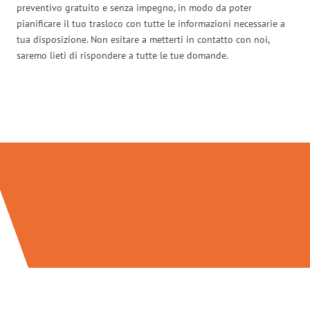
preventivo gratuito e senza impegno, in modo da poter
pianificare il tuo trasloco con tutte le informazioni necessarie a
tua disposizione. Non esitare a metterti in contatto con noi,
saremo lieti di rispondere a tutte le tue domande.
Traslochi Latina in numeri: