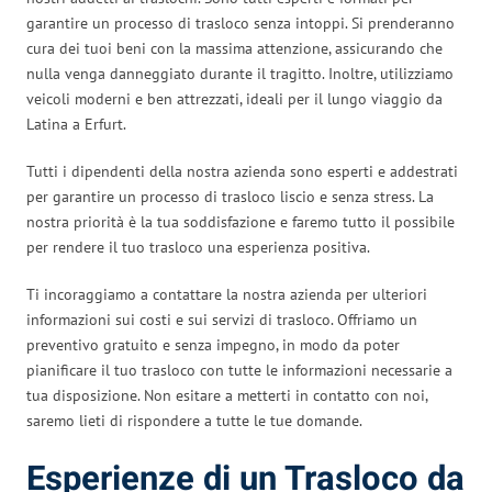
garantire un processo di trasloco senza intoppi. Si prenderanno
cura dei tuoi beni con la massima attenzione, assicurando che
nulla venga danneggiato durante il tragitto. Inoltre, utilizziamo
veicoli moderni e ben attrezzati, ideali per il lungo viaggio da
Latina a Erfurt.
Tutti i dipendenti della nostra azienda sono esperti e addestrati
per garantire un processo di trasloco liscio e senza stress. La
nostra priorità è la tua soddisfazione e faremo tutto il possibile
per rendere il tuo trasloco una esperienza positiva.
Ti incoraggiamo a contattare la nostra azienda per ulteriori
informazioni sui costi e sui servizi di trasloco. Offriamo un
preventivo gratuito e senza impegno, in modo da poter
pianificare il tuo trasloco con tutte le informazioni necessarie a
tua disposizione. Non esitare a metterti in contatto con noi,
saremo lieti di rispondere a tutte le tue domande.
Esperienze di un Trasloco da