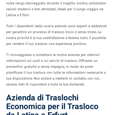
nulla venga danneggiato durante il tragitto. Inoltre, utilizziamo
veicoli moderni e ben attrezzati, ideali per il lungo viaggio da
Latina a Erfurt.
Tutti i dipendenti della nostra azienda sono esperti e addestrati
per garantire un processo di trasloco liscio e senza stress. La
nostra priorità è la tua soddisfazione e faremo tutto il possibile
per rendere il tuo trasloco una esperienza positiva.
Ti incoraggiamo a contattare la nostra azienda per ulteriori
informazioni sui costi e sui servizi di trasloco. Offriamo un
preventivo gratuito e senza impegno, in modo da poter
pianificare il tuo trasloco con tutte le informazioni necessarie a
tua disposizione. Non esitare a metterti in contatto con noi,
saremo lieti di rispondere a tutte le tue domande.
Azienda di Traslochi
Economica per il Trasloco