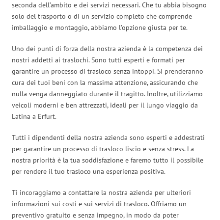
seconda dell’ambito e dei servizi necessari. Che tu abbia bisogno
solo del trasporto o di un servizio completo che comprende
imballaggio e montaggio, abbiamo l’opzione giusta per te.
Uno dei punti di forza della nostra azienda è la competenza dei
nostri addetti ai traslochi. Sono tutti esperti e formati per
garantire un processo di trasloco senza intoppi. Si prenderanno
cura dei tuoi beni con la massima attenzione, assicurando che
nulla venga danneggiato durante il tragitto. Inoltre, utilizziamo
veicoli moderni e ben attrezzati, ideali per il lungo viaggio da
Latina a Erfurt.
Tutti i dipendenti della nostra azienda sono esperti e addestrati
per garantire un processo di trasloco liscio e senza stress. La
nostra priorità è la tua soddisfazione e faremo tutto il possibile
per rendere il tuo trasloco una esperienza positiva.
Ti incoraggiamo a contattare la nostra azienda per ulteriori
informazioni sui costi e sui servizi di trasloco. Offriamo un
preventivo gratuito e senza impegno, in modo da poter