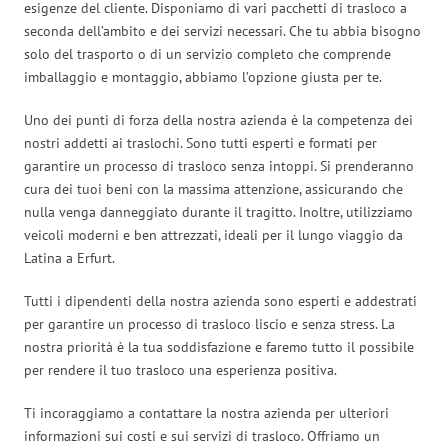
esigenze del cliente. Disponiamo di vari pacchetti di trasloco a
seconda dell’ambito e dei servizi necessari. Che tu abbia bisogno
solo del trasporto o di un servizio completo che comprende
imballaggio e montaggio, abbiamo l’opzione giusta per te.
Uno dei punti di forza della nostra azienda è la competenza dei
nostri addetti ai traslochi. Sono tutti esperti e formati per
garantire un processo di trasloco senza intoppi. Si prenderanno
cura dei tuoi beni con la massima attenzione, assicurando che
nulla venga danneggiato durante il tragitto. Inoltre, utilizziamo
veicoli moderni e ben attrezzati, ideali per il lungo viaggio da
Latina a Erfurt.
Tutti i dipendenti della nostra azienda sono esperti e addestrati
per garantire un processo di trasloco liscio e senza stress. La
nostra priorità è la tua soddisfazione e faremo tutto il possibile
per rendere il tuo trasloco una esperienza positiva.
Ti incoraggiamo a contattare la nostra azienda per ulteriori
informazioni sui costi e sui servizi di trasloco. Offriamo un