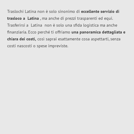
Traslochi Latina non è solo sinonimo di
eccellente
servizio di
trasloco
a
Latina
, ma anche di prezzi trasparenti ed equi.
Trasferirsi a
Latina
non è solo una sfida logistica ma anche
finanziaria. Ecco perché ti offriamo
una panoramica dettagliata e
chiara dei costi,
così saprai esattamente cosa aspettarti, senza
costi nascosti o spese impreviste.