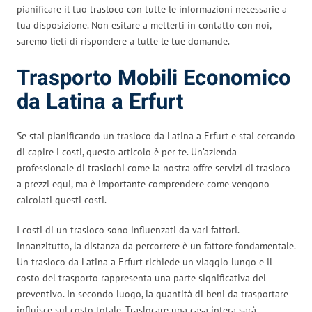
pianificare il tuo trasloco con tutte le informazioni necessarie a
tua disposizione. Non esitare a metterti in contatto con noi,
saremo lieti di rispondere a tutte le tue domande.
Trasporto Mobili Economico
da Latina a Erfurt
Se stai pianificando un trasloco da Latina a Erfurt e stai cercando
di capire i costi, questo articolo è per te. Un’azienda
professionale di traslochi come la nostra offre servizi di trasloco
a prezzi equi, ma è importante comprendere come vengono
calcolati questi costi.
I costi di un trasloco sono influenzati da vari fattori.
Innanzitutto, la distanza da percorrere è un fattore fondamentale.
Un trasloco da Latina a Erfurt richiede un viaggio lungo e il
costo del trasporto rappresenta una parte significativa del
preventivo. In secondo luogo, la quantità di beni da trasportare
influisce sul costo totale. Traslocare una casa intera sarà