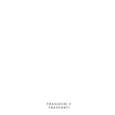
TRASLOCHI E
TRASPORTI​