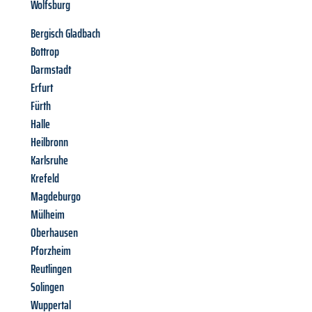
Wolfsburg
Bergisch Gladbach
Bottrop
Darmstadt
Erfurt
Fürth
Halle
Heilbronn
Karlsruhe
Krefeld
Magdeburgo
Mülheim
Oberhausen
Pforzheim
Reutlingen
Solingen
Wuppertal