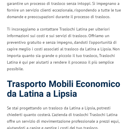
garantire un processo di trasloco senza intoppi. Si impegnano a
fornire un servizio clienti eccezionale, rispondendo a tutte le tue
domande e preoccupazioni durante il processo di trasloco.
Ti incoraggiamo a contattare Traslochi Latina per ulteriori
informazioni sui costi e sui servizi di trasloco. Offriamo un
preventivo gratuito e senza impegno, dandoti l’opportunità di
capire meglio i costi associati al trasloco da Latina a Lipsia. Non
importa quanto sia grande o piccolo il tuo trasloco, Traslochi
Latina è qui per aiutarti a rendere il processo il più semplice
possibile.
Trasporto Mobili Economico
da Latina a Lipsia
Se stai progettando un trasloco da Latina a Lipsia, potresti
chiederti quanto costerà. L’azienda di traslochi Traslochi Latina
offre un servizio di movimentazione professionale a prezzi equi,
aiutandoti a capire e gestire i costi del tuo trasloco.