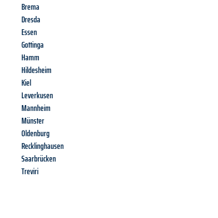
Brema
Dresda
Essen
Gottinga
Hamm
Hildesheim
Kiel
Leverkusen
Mannheim
Münster
Oldenburg
Recklinghausen
Saarbrücken
Treviri