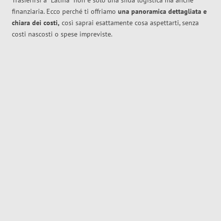
Trasferirsi a
Latina
non è solo una sfida logistica ma anche
finanziaria. Ecco perché ti offriamo
una panoramica dettagliata e
chiara dei costi,
così saprai esattamente cosa aspettarti, senza
costi nascosti o spese impreviste.