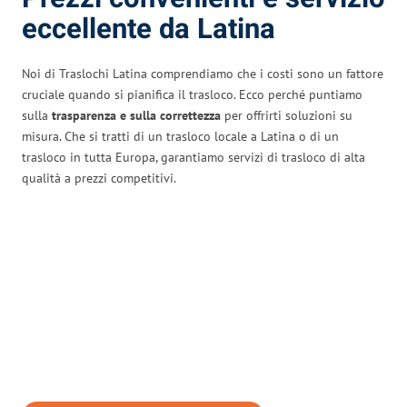
eccellente da Latina
Noi di Traslochi Latina comprendiamo che i costi sono un fattore
cruciale quando si pianifica il trasloco. Ecco perché puntiamo
sulla
trasparenza e sulla correttezza
per offrirti soluzioni su
misura. Che si tratti di un trasloco locale a Latina o di un
trasloco in tutta Europa, garantiamo servizi di trasloco di alta
qualità a prezzi competitivi.