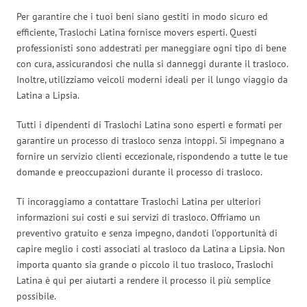
Per garantire che i tuoi beni siano gestiti in modo sicuro ed
efficiente, Traslochi Latina fornisce movers esperti. Questi
professionisti sono addestrati per maneggiare ogni tipo di bene
con cura, assicurandosi che nulla si danneggi durante il trasloco.
Inoltre, utilizziamo veicoli moderni ideali per il lungo viaggio da
Latina a Lipsia.
Tutti i dipendenti di Traslochi Latina sono esperti e formati per
garantire un processo di trasloco senza intoppi. Si impegnano a
fornire un servizio clienti eccezionale, rispondendo a tutte le tue
domande e preoccupazioni durante il processo di trasloco.
Ti incoraggiamo a contattare Traslochi Latina per ulteriori
informazioni sui costi e sui servizi di trasloco. Offriamo un
preventivo gratuito e senza impegno, dandoti l’opportunità di
capire meglio i costi associati al trasloco da Latina a Lipsia. Non
importa quanto sia grande o piccolo il tuo trasloco, Traslochi
Latina è qui per aiutarti a rendere il processo il più semplice
possibile.