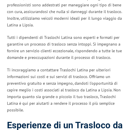
professionisti sono addestrati per maneggiare ogni tipo di bene
con cura, assicurandosi che nulla si danneggi durante il trasloco.
Inoltre, utilizziamo veicoli moderni ideali per il lungo viaggio da
Latina a Lipsia.
Tutti i dipendenti di Traslochi Latina sono esperti e formati per
garantire un processo di trasloco senza intoppi. Si impegnano a
fornire un servizio clienti eccezionale, rispondendo a tutte le tue
domande e preoccupazioni durante il processo di trasloco.
Ti incoraggiamo a contattare Traslochi Latina per ulteriori
informazioni sui costi e sui servizi di trasloco. Offriamo un
preventivo gratuito e senza impegno, dandoti l’opportunità di
capire meglio i costi associati al trasloco da Latina a Lipsia. Non
importa quanto sia grande o piccolo il tuo trasloco, Traslochi
Latina è qui per aiutarti a rendere il processo il più semplice
possibile.
Esperienze di un Trasloco da