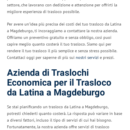
settore, che lavorano con dedizione e attenzione per offrirti la
migliore esperienza di trasloco possibile.
Per avere un’idea più precisa dei costi del tuo trasloco da Latina
a Magdeburgo, ti incoraggiamo a contattare la nostra azienda.
Offriamo un preventivo gratuito e senza obbligo, così puoi
capire meglio quanto costerà il tuo trasloco. Siamo qui per
rendere il tuo trasloco il più semplice e senza stress possibile.
Contattaci oggi per saperne di più sui
nostri servizi
e prezzi.
Azienda di Traslochi
Economica per il Trasloco
da Latina a Magdeburgo
Se stai pianificando un trasloco da Latina a Magdeburgo,
potresti chiederti quanto costerà. La risposta può variare in base
a diversi fattori, incluso il tipo di servizi di cui hai bisogno.
Fortunatamente, la nostra azienda offre servizi di trasloco