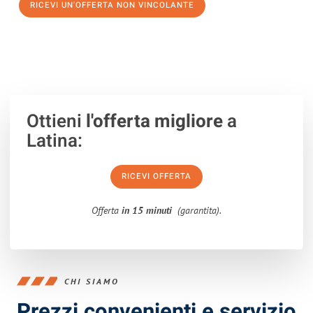
RICEVI UN'OFFERTA NON VINCOLANTE
100% non vincolante – Risposta garantita entro 15 minuti.
Ottieni
l'offerta migliore
a
Latina:
RICEVI OFFERTA
Offerta
in 15 minuti
(garantita).
CHI SIAMO
Prezzi convenienti e servizio