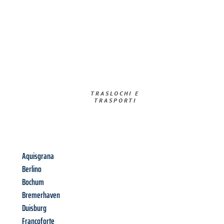
TRASLOCHI E
TRASPORTI​
Aquisgrana
Berlino
Bochum
Bremerhaven
Duisburg
Francoforte