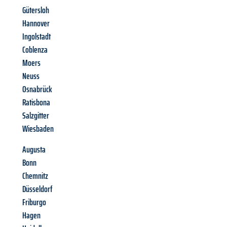
Gütersloh
Hannover
Ingolstadt
Coblenza
Moers
Neuss
Osnabrück
Ratisbona
Salzgitter
Wiesbaden
Augusta
Bonn
Chemnitz
Düsseldorf
Friburgo
Hagen