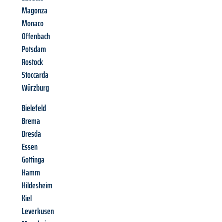
Magonza
Monaco
Offenbach
Potsdam
Rostock
Stoccarda
Würzburg
Bielefeld
Brema
Dresda
Essen
Gottinga
Hamm
Hildesheim
Kiel
Leverkusen