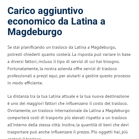
Carico aggiuntivo
economico da Latina a
Magdeburgo
Se stai pianificando un trasloco da Latina a Magdeburgo,
potresti chiederti quanto costerà. La risposta può variare in base
a diversi fattori, incluso il tipo di servizi di cui hai bisogno.
Fortunatamente, la nostra azienda offre servizi di trasloco
professionali a prezzi equi, per aiutarti a gestire questo processo
in modo efficiente.
La distanza tra la tua Latina attuale e la tua nuova destinazione
è uno dei maggiori fattori che influenzano il costo del trasloco.
Ovviamente, un trasloco internazionale da Latina a Magdeburgo
comporterà costi di trasporto più elevati rispetto a un trasloco
all’interno della stessa città. Inoltre, la quantità di beni che devi
trasportare può anche influenzare il prezzo. Più oggetti hai, più
costerà il trasloco.