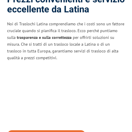
eccellente da Latina
Noi di Traslochi Latina comprendiamo che i costi sono un fattore
cruciale quando si pianifica il trasloco. Ecco perché puntiamo
sulla
trasparenza e sulla correttezza
per offrirti soluzioni su
misura. Che si tratti di un trasloco locale a Latina o di un
trasloco in tutta Europa, garantiamo servizi di trasloco di alta
qualità a prezzi competitivi.