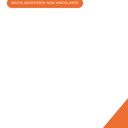
RICEVI UN'OFFERTA NON VINCOLANTE