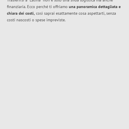
Trasferirsi a
Latina
non è solo una sfida logistica ma anche
finanziaria. Ecco perché ti offriamo
una panoramica dettagliata e
chiara dei costi,
così saprai esattamente cosa aspettarti, senza
costi nascosti o spese impreviste.