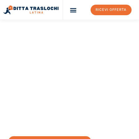
RICEVI OFFERTA
Ditta Traslochi Latina
Servizi Traslochi Latina
Costi e prezzi
TRASLOCHI LATINA
Traslochi Latina
Magdeburgo
Il tuo trasloco Latina Magdeburgo può essere così facile!
Sperimenta il nostro
servizio di prima classe
e assicurati i
migliori prezzi in Latina
.
Richiedo ora la tua offerta personalizzata e fai il primo passo
verso un trasloco senza stress a Magdeburgo