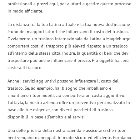
professionali a prezzi equi, per aiutarti a gestire questo processo
in modo efficiente.
La distanza tra la tua Latina attuale e la tua nuova destinazione
è uno dei maggiori fattori che influenzano il costo del trasloco.
Ovviamente, un trasloco internazionale da Latina a Magdeburgo
comporterà costi di trasporto più elevati rispetto a un trasloco
all’interno della stessa città. Inoltre, la quantità di beni che devi
trasportare può anche influenzare il prezzo. Più oggetti hai, più
costerà il trasloco.
Anche i servizi aggiuntivi possono influenzare il costo del
trasloco. Se, ad esempio, hai bisogno che imballiamo e
smontiamo i tuoi mobili, ciò comporterà un costo aggiuntivo.
Tuttavia, la nostra azienda offre un preventivo personalizzato in
base alle tue esigenze, con diversi pacchetti di trasloco
disponibili in base all’ambito e ai servizi.
Una delle priorità della nostra azienda è assicurarsi che i tuoi
beni vengano maneggiati in modo sicuro ed efficiente. Forniamo