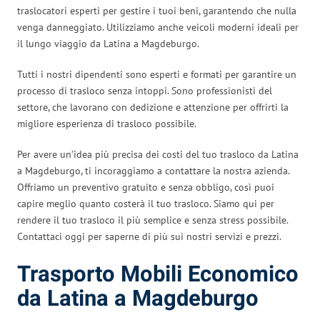
traslocatori esperti per gestire i tuoi beni, garantendo che nulla
venga danneggiato. Utilizziamo anche veicoli moderni ideali per
il lungo viaggio da Latina a Magdeburgo.
Tutti i nostri dipendenti sono esperti e formati per garantire un
processo di trasloco senza intoppi. Sono professionisti del
settore, che lavorano con dedizione e attenzione per offrirti la
migliore esperienza di trasloco possibile.
Per avere un’idea più precisa dei costi del tuo trasloco da Latina
a Magdeburgo, ti incoraggiamo a contattare la nostra azienda.
Offriamo un preventivo gratuito e senza obbligo, così puoi
capire meglio quanto costerà il tuo trasloco. Siamo qui per
rendere il tuo trasloco il più semplice e senza stress possibile.
Contattaci oggi per saperne di più sui nostri servizi e prezzi.
Trasporto Mobili Economico
da Latina a Magdeburgo