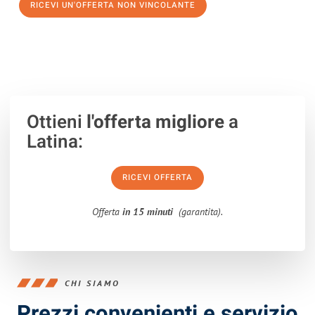
RICEVI UN'OFFERTA NON VINCOLANTE
100% non vincolante – Risposta garantita entro 15 minuti.
Ottieni
l'offerta migliore
a
Latina:
RICEVI OFFERTA
Offerta
in 15 minuti
(garantita).
CHI SIAMO
Prezzi convenienti e servizio