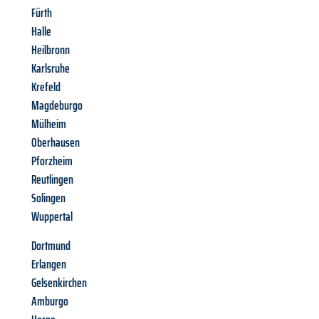
Fürth
Halle
Heilbronn
Karlsruhe
Krefeld
Magdeburgo
Mülheim
Oberhausen
Pforzheim
Reutlingen
Solingen
Wuppertal
Dortmund
Erlangen
Gelsenkirchen
Amburgo