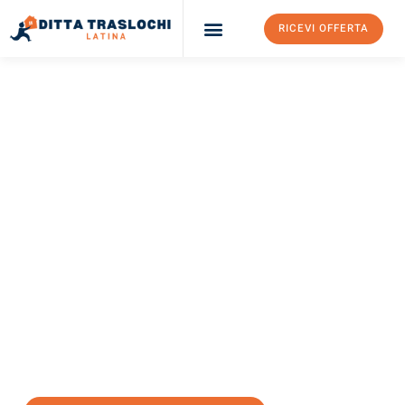
RICEVI OFFERTA
Ditta Traslochi Latina
Servizi Traslochi Latina
Costi e prezzi
TRASLOCHI LATINA
Traslochi Latina
Moers
Il tuo trasloco Latina Moers può essere così facile! Sperimenta il
nostro
servizio di prima classe
e assicurati i
migliori prezzi in
Latina
.
Richiedo ora la tua offerta personalizzata e fai il primo passo
verso un trasloco senza stress a Moers