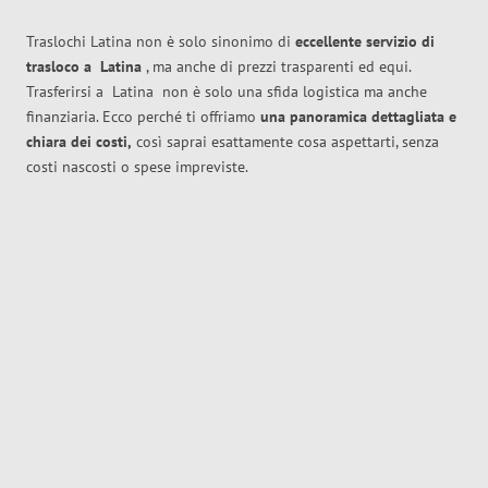
Traslochi Latina non è solo sinonimo di
eccellente
servizio di
trasloco
a
Latina
, ma anche di prezzi trasparenti ed equi.
Trasferirsi a
Latina
non è solo una sfida logistica ma anche
finanziaria. Ecco perché ti offriamo
una panoramica dettagliata e
chiara dei costi,
così saprai esattamente cosa aspettarti, senza
costi nascosti o spese impreviste.