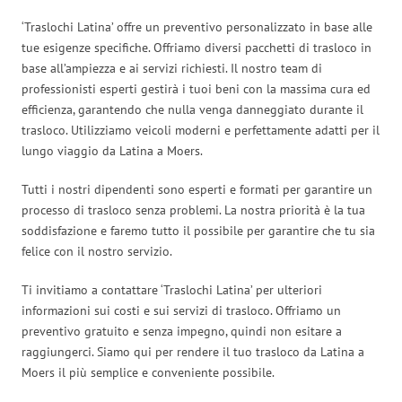
‘Traslochi Latina’ offre un preventivo personalizzato in base alle
tue esigenze specifiche. Offriamo diversi pacchetti di trasloco in
base all’ampiezza e ai servizi richiesti. Il nostro team di
professionisti esperti gestirà i tuoi beni con la massima cura ed
efficienza, garantendo che nulla venga danneggiato durante il
trasloco. Utilizziamo veicoli moderni e perfettamente adatti per il
lungo viaggio da Latina a Moers.
Tutti i nostri dipendenti sono esperti e formati per garantire un
processo di trasloco senza problemi. La nostra priorità è la tua
soddisfazione e faremo tutto il possibile per garantire che tu sia
felice con il nostro servizio.
Ti invitiamo a contattare ‘Traslochi Latina’ per ulteriori
informazioni sui costi e sui servizi di trasloco. Offriamo un
preventivo gratuito e senza impegno, quindi non esitare a
raggiungerci. Siamo qui per rendere il tuo trasloco da Latina a
Moers il più semplice e conveniente possibile.