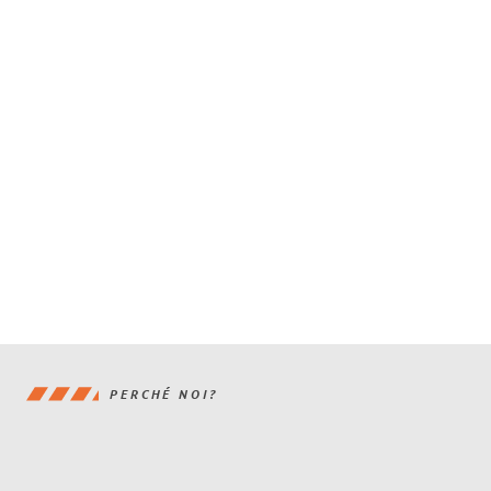
PERCHÉ NOI?