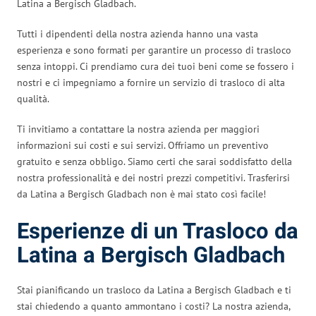
Latina a Bergisch Gladbach.
Tutti i dipendenti della nostra azienda hanno una vasta
esperienza e sono formati per garantire un processo di trasloco
senza intoppi. Ci prendiamo cura dei tuoi beni come se fossero i
nostri e ci impegniamo a fornire un servizio di trasloco di alta
qualità.
Ti invitiamo a contattare la nostra azienda per maggiori
informazioni sui costi e sui servizi. Offriamo un preventivo
gratuito e senza obbligo. Siamo certi che sarai soddisfatto della
nostra professionalità e dei nostri prezzi competitivi. Trasferirsi
da Latina a Bergisch Gladbach non è mai stato così facile!
Esperienze di un Trasloco da
Latina a Bergisch Gladbach
Stai pianificando un trasloco da Latina a Bergisch Gladbach e ti
stai chiedendo a quanto ammontano i costi? La nostra azienda,