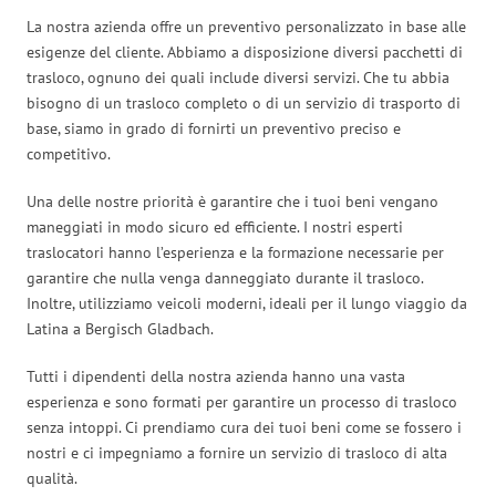
La nostra azienda offre un preventivo personalizzato in base alle
esigenze del cliente. Abbiamo a disposizione diversi pacchetti di
trasloco, ognuno dei quali include diversi servizi. Che tu abbia
bisogno di un trasloco completo o di un servizio di trasporto di
base, siamo in grado di fornirti un preventivo preciso e
competitivo.
Una delle nostre priorità è garantire che i tuoi beni vengano
maneggiati in modo sicuro ed efficiente. I nostri esperti
traslocatori hanno l’esperienza e la formazione necessarie per
garantire che nulla venga danneggiato durante il trasloco.
Inoltre, utilizziamo veicoli moderni, ideali per il lungo viaggio da
Latina a Bergisch Gladbach.
Tutti i dipendenti della nostra azienda hanno una vasta
esperienza e sono formati per garantire un processo di trasloco
senza intoppi. Ci prendiamo cura dei tuoi beni come se fossero i
nostri e ci impegniamo a fornire un servizio di trasloco di alta
qualità.