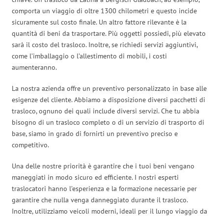
comporta un viaggio di oltre 1300 chilometri e questo incide
sicuramente sul costo finale. Un altro fattore rilevante è la
quantità di beni da trasportare. Più oggetti possiedi, più elevato
sarà il costo del trasloco. Inoltre, se richiedi servizi aggiuntivi,
come l’imballaggio o l’allestimento di mobili, i costi
aumenteranno.
La nostra azienda offre un preventivo personalizzato in base alle
esigenze del cliente. Abbiamo a disposizione diversi pacchetti di
trasloco, ognuno dei quali include diversi servizi. Che tu abbia
bisogno di un trasloco completo o di un servizio di trasporto di
base, siamo in grado di fornirti un preventivo preciso e
competitivo.
Una delle nostre priorità è garantire che i tuoi beni vengano
maneggiati in modo sicuro ed efficiente. I nostri esperti
traslocatori hanno l’esperienza e la formazione necessarie per
garantire che nulla venga danneggiato durante il trasloco.
Inoltre, utilizziamo veicoli moderni, ideali per il lungo viaggio da