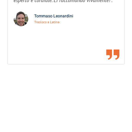
esperto e cordiale. Li raccomando vivamente!”.
Tommaso Leonardini
Trasloco a Latina