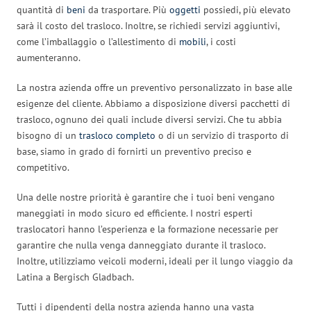
quantità di
beni
da trasportare. Più
oggetti
possiedi, più elevato
sarà il costo del trasloco. Inoltre, se richiedi servizi aggiuntivi,
come l’imballaggio o l’allestimento di
mobili
, i costi
aumenteranno.
La nostra azienda offre un preventivo personalizzato in base alle
esigenze del cliente. Abbiamo a disposizione diversi pacchetti di
trasloco, ognuno dei quali include diversi servizi. Che tu abbia
bisogno di un
trasloco completo
o di un servizio di trasporto di
base, siamo in grado di fornirti un preventivo preciso e
competitivo.
Una delle nostre priorità è garantire che i tuoi beni vengano
maneggiati in modo sicuro ed efficiente. I nostri esperti
traslocatori hanno l’esperienza e la formazione necessarie per
garantire che nulla venga danneggiato durante il trasloco.
Inoltre, utilizziamo veicoli moderni, ideali per il lungo viaggio da
Latina a Bergisch Gladbach.
Tutti i dipendenti della nostra azienda hanno una vasta