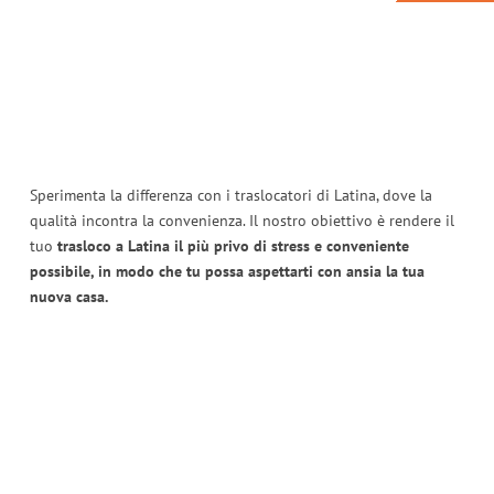
Sperimenta la differenza con i traslocatori di Latina, dove la
qualità incontra la convenienza. Il nostro obiettivo è rendere il
tuo
trasloco a Latina il più privo di stress e conveniente
possibile, in modo che tu possa aspettarti con ansia la tua
nuova casa.