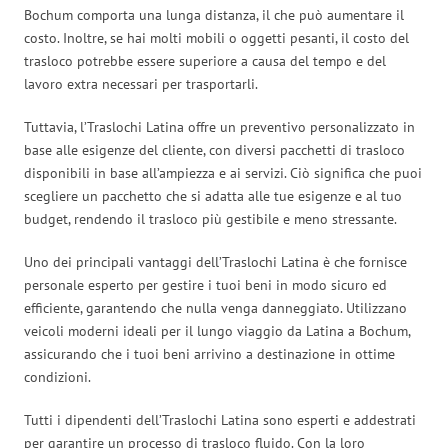
Bochum comporta una lunga distanza, il che può aumentare il
costo. Inoltre, se hai molti mobili o oggetti pesanti, il costo del
trasloco potrebbe essere superiore a causa del tempo e del
lavoro extra necessari per trasportarli.
Tuttavia, l’Traslochi Latina offre un preventivo personalizzato in
base alle esigenze del cliente, con diversi pacchetti di trasloco
disponibili in base all’ampiezza e ai servizi. Ciò significa che puoi
scegliere un pacchetto che si adatta alle tue esigenze e al tuo
budget, rendendo il trasloco più gestibile e meno stressante.
Uno dei principali vantaggi dell’Traslochi Latina è che fornisce
personale esperto per gestire i tuoi beni in modo sicuro ed
efficiente, garantendo che nulla venga danneggiato. Utilizzano
veicoli moderni ideali per il lungo viaggio da Latina a Bochum,
assicurando che i tuoi beni arrivino a destinazione in ottime
condizioni.
Tutti i dipendenti dell’Traslochi Latina sono esperti e addestrati
per garantire un processo di trasloco fluido. Con la loro