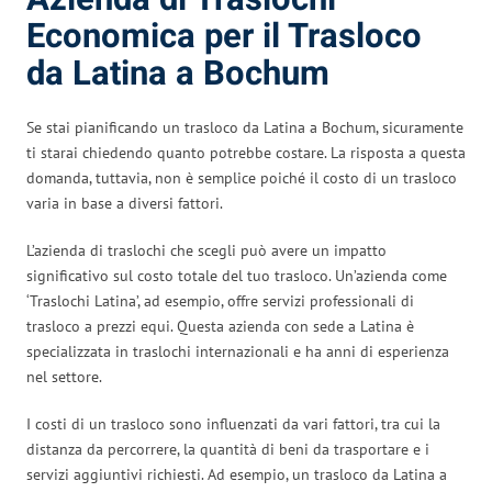
Economica per il Trasloco
da Latina a Bochum
Se stai pianificando un trasloco da Latina a Bochum, sicuramente
ti starai chiedendo quanto potrebbe costare. La risposta a questa
domanda, tuttavia, non è semplice poiché il costo di un trasloco
varia in base a diversi fattori.
L’azienda di traslochi che scegli può avere un impatto
significativo sul costo totale del tuo trasloco. Un’azienda come
‘Traslochi Latina’, ad esempio, offre servizi professionali di
trasloco a prezzi equi. Questa azienda con sede a Latina è
specializzata in traslochi internazionali e ha anni di esperienza
nel settore.
I costi di un trasloco sono influenzati da vari fattori, tra cui la
distanza da percorrere, la quantità di beni da trasportare e i
servizi aggiuntivi richiesti. Ad esempio, un trasloco da Latina a