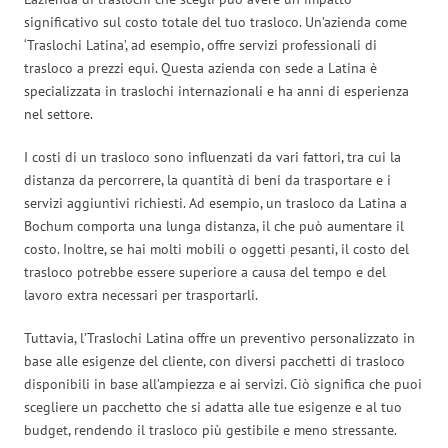
significativo sul costo totale del tuo trasloco. Un’azienda come
‘Traslochi Latina’, ad esempio, offre servizi professionali di
trasloco a prezzi equi. Questa azienda con sede a Latina è
specializzata in traslochi internazionali e ha anni di esperienza
nel settore.
I costi di un trasloco sono influenzati da vari fattori, tra cui la
distanza da percorrere, la quantità di beni da trasportare e i
servizi aggiuntivi richiesti. Ad esempio, un trasloco da Latina a
Bochum comporta una lunga distanza, il che può aumentare il
costo. Inoltre, se hai molti mobili o oggetti pesanti, il costo del
trasloco potrebbe essere superiore a causa del tempo e del
lavoro extra necessari per trasportarli.
Tuttavia, l’Traslochi Latina offre un preventivo personalizzato in
base alle esigenze del cliente, con diversi pacchetti di trasloco
disponibili in base all’ampiezza e ai servizi. Ciò significa che puoi
scegliere un pacchetto che si adatta alle tue esigenze e al tuo
budget, rendendo il trasloco più gestibile e meno stressante.