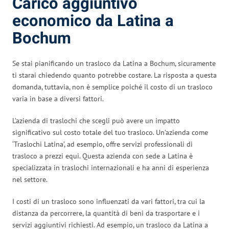
Carico aggiuntivo
economico da Latina a
Bochum
Se stai pianificando un trasloco da Latina a Bochum, sicuramente
ti starai chiedendo quanto potrebbe costare. La risposta a questa
domanda, tuttavia, non è semplice poiché il costo di un trasloco
varia in base a diversi fattori.
L’azienda di traslochi che scegli può avere un impatto
significativo sul costo totale del tuo trasloco. Un’azienda come
‘Traslochi Latina’, ad esempio, offre servizi professionali di
trasloco a prezzi equi. Questa azienda con sede a Latina è
specializzata in traslochi internazionali e ha anni di esperienza
nel settore.
I costi di un trasloco sono influenzati da vari fattori, tra cui la
distanza da percorrere, la quantità di beni da trasportare e i
servizi aggiuntivi richiesti. Ad esempio, un trasloco da Latina a