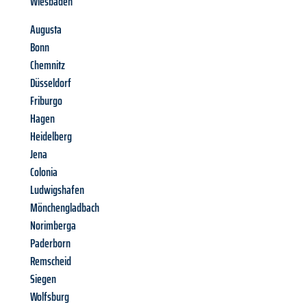
Wiesbaden
Augusta
Bonn
Chemnitz
Düsseldorf
Friburgo
Hagen
Heidelberg
Jena
Colonia
Ludwigshafen
Mönchengladbach
Norimberga
Paderborn
Remscheid
Siegen
Wolfsburg