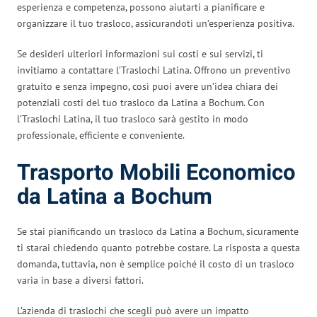
esperienza e competenza, possono aiutarti a pianificare e
organizzare il tuo trasloco, assicurandoti un’esperienza positiva.
Se desideri ulteriori informazioni sui costi e sui servizi, ti
invitiamo a contattare l’Traslochi Latina. Offrono un preventivo
gratuito e senza impegno, così puoi avere un’idea chiara dei
potenziali costi del tuo trasloco da Latina a Bochum. Con
l’Traslochi Latina, il tuo trasloco sarà gestito in modo
professionale, efficiente e conveniente.
Trasporto Mobili Economico
da Latina a Bochum
Se stai pianificando un trasloco da Latina a Bochum, sicuramente
ti starai chiedendo quanto potrebbe costare. La risposta a questa
domanda, tuttavia, non è semplice poiché il costo di un trasloco
varia in base a diversi fattori.
L’azienda di traslochi che scegli può avere un impatto