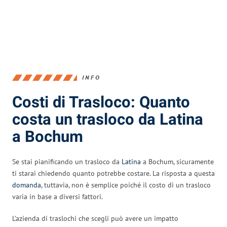
INFO
Costi di Trasloco: Quanto
costa un trasloco da Latina
a Bochum
Se stai pianificando un trasloco da
Latina
a Bochum, sicuramente
ti starai chiedendo quanto potrebbe costare. La risposta a questa
domanda
, tuttavia, non è semplice poiché il costo di un trasloco
varia in base a diversi fattori.
L’azienda di traslochi che scegli può avere un impatto