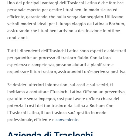
Uno dei principali vantaggi dell’Traslochi Latina è che fornisce
personale esperto per gestire i tuoi beni in modo sicuro ed
efficiente, garantendo che nulla venga danneggiato. Utilizzano
veicoli moderni ideali per il lungo viaggio da Latina a Bochum,
assicurando che i tuoi beni arrivino a destinazione in ottime
condizioni.
Tutti i dipendenti dell’Traslochi Latina sono esperti e addestrati
per garantire un processo di trasloco fluido. Con la loro
esperienza e competenza, possono aiutarti a pianificare e
organizzare il tuo trasloco, assicurandoti un’esperienza positiva.
Se desideri ulteriori informazioni sui costi e sui servizi, ti
invitiamo a contattare l’Traslochi Latina. Offrono un preventivo
gratuito e senza impegno, così puoi avere un’idea chiara dei
potenziali costi del tuo trasloco da Latina a Bochum. Con
l’Traslochi Latina, il tuo trasloco sarà gestito in modo
professionale, efficiente e
conveniente
.
Azienda di Traslochi