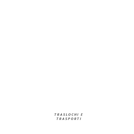
TRASLOCHI E
TRASPORTI​