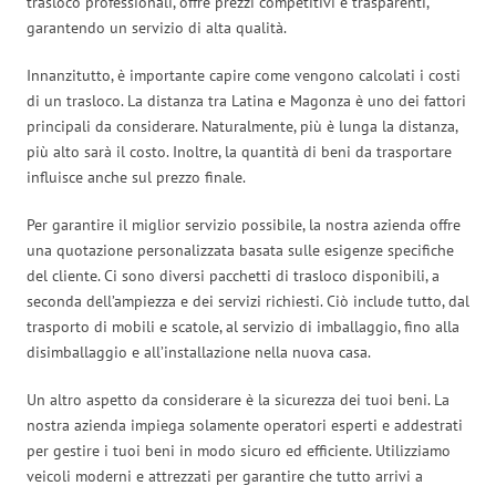
trasloco professionali, offre prezzi competitivi e trasparenti,
garantendo un servizio di alta qualità.
Innanzitutto, è importante capire come vengono calcolati i costi
di un trasloco. La distanza tra Latina e Magonza è uno dei fattori
principali da considerare. Naturalmente, più è lunga la distanza,
più alto sarà il costo. Inoltre, la quantità di beni da trasportare
influisce anche sul prezzo finale.
Per garantire il miglior servizio possibile, la nostra azienda offre
una quotazione personalizzata basata sulle esigenze specifiche
del cliente. Ci sono diversi pacchetti di trasloco disponibili, a
seconda dell’ampiezza e dei servizi richiesti. Ciò include tutto, dal
trasporto di mobili e scatole, al servizio di imballaggio, fino alla
disimballaggio e all’installazione nella nuova casa.
Un altro aspetto da considerare è la sicurezza dei tuoi beni. La
nostra azienda impiega solamente operatori esperti e addestrati
per gestire i tuoi beni in modo sicuro ed efficiente. Utilizziamo
veicoli moderni e attrezzati per garantire che tutto arrivi a