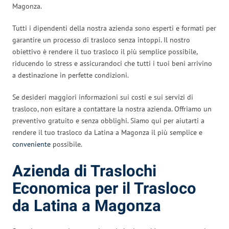
Magonza.
Tutti i dipendenti della nostra azienda sono esperti e formati per
garantire un processo di trasloco senza intoppi. Il nostro
obiettivo è rendere il tuo trasloco il più semplice possibile,
riducendo lo stress e assicurandoci che tutti i tuoi beni arrivino
a destinazione in perfette condizioni.
Se desideri maggiori informazioni sui costi e sui servizi di
trasloco, non esitare a contattare la nostra azienda. Offriamo un
preventivo gratuito e senza obblighi. Siamo qui per aiutarti a
rendere il tuo trasloco da Latina a Magonza il più semplice e
conveniente
possibile.
Azienda di Traslochi
Economica per il Trasloco
da Latina a Magonza