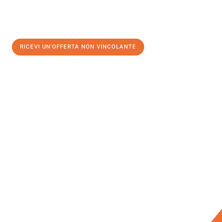
RICEVI UN'OFFERTA NON VINCOLANTE