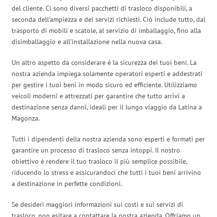
del cliente. Ci sono diversi pacchetti di trasloco disponibili, a
seconda dell’ampiezza e dei servizi richiesti. Ciò include tutto, dal
trasporto di mobili e scatole, al servizio di imballaggio, fino alla
disimballaggio e all’installazione nella nuova casa.
Un altro aspetto da considerare è la sicurezza dei tuoi beni. La
nostra azienda impiega solamente operatori esperti e addestrati
per gestire i tuoi beni in modo sicuro ed efficiente. Utilizziamo
veicoli moderni e attrezzati per garantire che tutto arrivi a
destinazione senza danni, ideali per il lungo viaggio da Latina a
Magonza.
Tutti i dipendenti della nostra azienda sono esperti e formati per
garantire un processo di trasloco senza intoppi. Il nostro
obiettivo è rendere il tuo trasloco il più semplice possibile,
riducendo lo stress e assicurandoci che tutti i tuoi beni arrivino
a destinazione in perfette condizioni.
Se desideri maggiori informazioni sui costi e sui servizi di
trasloco, non esitare a contattare la nostra azienda. Offriamo un