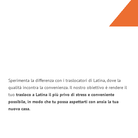
Sperimenta la differenza con i traslocatori di Latina, dove la
qualità incontra la convenienza. Il nostro obiettivo è rendere il
tuo
trasloco a Latina il più privo di stress e conveniente
possibile, in modo che tu possa aspettarti con ansia la tua
nuova casa.