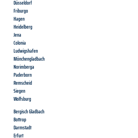
Düsseldorf
Friburgo
Hagen
Heidelberg
Jena
Colonia
Ludwigshafen
Mönchengladbach
Norimberga
Paderborn
Remscheid
Siegen
Wolfsburg
Bergisch Gladbach
Bottrop
Darmstadt
Erfurt