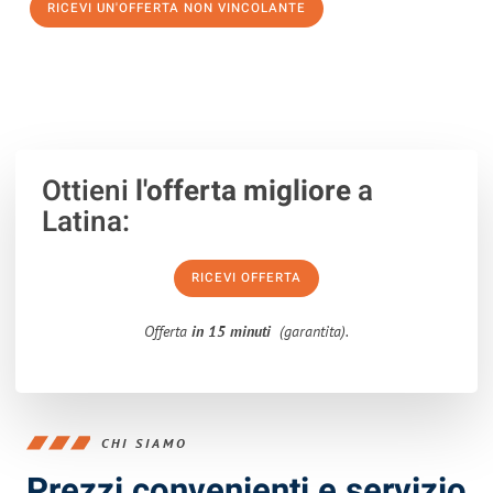
RICEVI UN'OFFERTA NON VINCOLANTE
100% non vincolante – Risposta garantita entro 15 minuti.
Ottieni
l'offerta migliore
a
Latina:
RICEVI OFFERTA
Offerta
in 15 minuti
(garantita).
CHI SIAMO
Prezzi convenienti e servizio