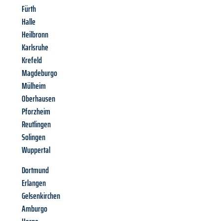
Fürth
Halle
Heilbronn
Karlsruhe
Krefeld
Magdeburgo
Mülheim
Oberhausen
Pforzheim
Reutlingen
Solingen
Wuppertal
Dortmund
Erlangen
Gelsenkirchen
Amburgo