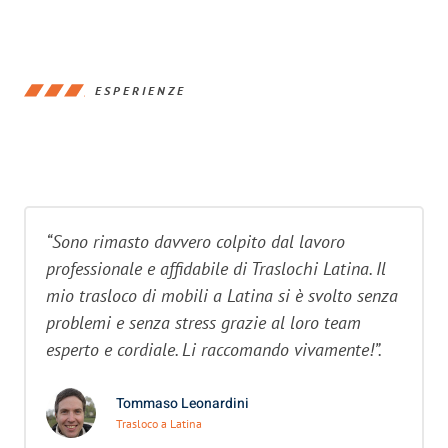
ESPERIENZE
“Sono rimasto davvero colpito dal lavoro
professionale e affidabile di Traslochi Latina. Il
mio trasloco di mobili a Latina si è svolto senza
problemi e senza stress grazie al loro team
esperto e cordiale. Li raccomando vivamente!”.
Tommaso Leonardini
Trasloco a Latina