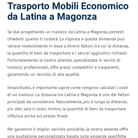
Trasporto Mobili Economico
da Latina a Magonza
Se stai progettando un trasloco da Latina a Magonza, potresti
chiederti quanto ti costerà. La risposta a questa domanda può
variare notevolmente in base a diversi fattori, tra cui la distanza,
la quantità di beni da trasportare e i servizi aggiuntivi richiesti.
Fortunatamente, la nostra azienda, specializzata in servizi di
trasloco professionali, offre prezzi competitivi e trasparenti,
garantendo un servizio di alta qualità.
Innanzitutto, è importante capire come vengono calcolati i costi
di un trasloco. La distanza tra Latina e Magonza è uno dei fattori
principali da considerare. Naturalmente, più è lunga la distanza,
più alto sarà il costo. Inoltre, la quantità di beni da trasportare
influisce anche sul prezzo finale.
Per garantire il miglior servizio possibile, la nostra azienda offre
una quotazione personalizzata basata sulle esigenze specifiche