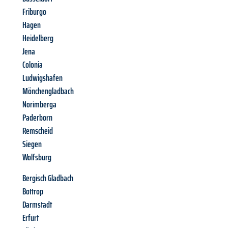
Friburgo
Hagen
Heidelberg
Jena
Colonia
Ludwigshafen
Mönchengladbach
Norimberga
Paderborn
Remscheid
Siegen
Wolfsburg
Bergisch Gladbach
Bottrop
Darmstadt
Erfurt