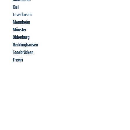
Kiel
Leverkusen
Mannheim
Münster
Oldenburg
Recklinghausen
Saarbrücken
Treviri
Richiedi ora la tua
offerta
al
miglior
prezzo !