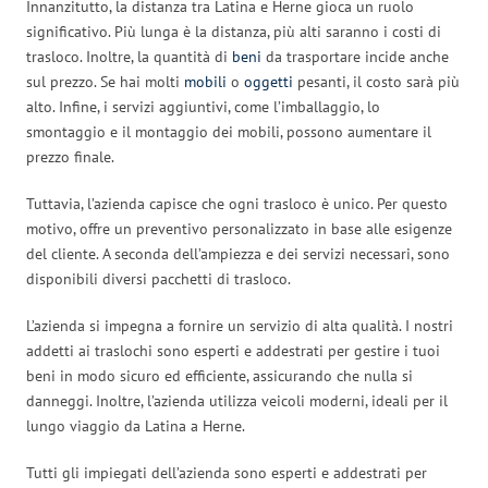
Innanzitutto, la distanza tra Latina e Herne gioca un ruolo
significativo. Più lunga è la distanza, più alti saranno i costi di
trasloco. Inoltre, la quantità di
beni
da trasportare incide anche
sul prezzo. Se hai molti
mobili
o
oggetti
pesanti, il costo sarà più
alto. Infine, i servizi aggiuntivi, come l’imballaggio, lo
smontaggio e il montaggio dei mobili, possono aumentare il
prezzo finale.
Tuttavia, l’azienda capisce che ogni trasloco è unico. Per questo
motivo, offre un preventivo personalizzato in base alle esigenze
del cliente. A seconda dell’ampiezza e dei servizi necessari, sono
disponibili diversi pacchetti di trasloco.
L’azienda si impegna a fornire un servizio di alta qualità. I nostri
addetti ai traslochi sono esperti e addestrati per gestire i tuoi
beni in modo sicuro ed efficiente, assicurando che nulla si
danneggi. Inoltre, l’azienda utilizza veicoli moderni, ideali per il
lungo viaggio da Latina a Herne.
Tutti gli impiegati dell’azienda sono esperti e addestrati per