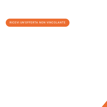
RICEVI UN'OFFERTA NON VINCOLANTE