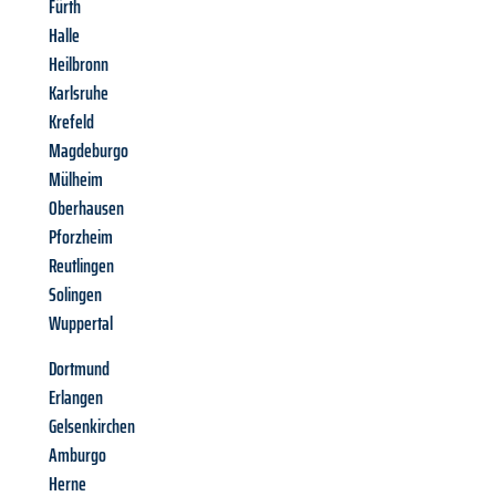
Fürth
Halle
Heilbronn
Karlsruhe
Krefeld
Magdeburgo
Mülheim
Oberhausen
Pforzheim
Reutlingen
Solingen
Wuppertal
Dortmund
Erlangen
Gelsenkirchen
Amburgo
Herne