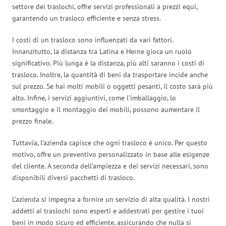
settore dei traslochi, offre servizi professionali a prezzi equi,
garantendo un trasloco efficiente e senza stress.
I costi di un trasloco sono influenzati da vari fattori.
Innanzitutto, la distanza tra Latina e Herne gioca un ruolo
significativo. Più lunga è la distanza, più alti saranno i costi di
trasloco. Inoltre, la quantità di beni da trasportare incide anche
sul prezzo. Se hai molti mobili o oggetti pesanti, il costo sarà più
alto. Infine, i servizi aggiuntivi, come l’imballaggio, lo
smontaggio e il montaggio dei mobili, possono aumentare il
prezzo finale.
Tuttavia, l’azienda capisce che ogni trasloco è unico. Per questo
motivo, offre un preventivo personalizzato in base alle esigenze
del cliente. A seconda dell’ampiezza e dei servizi necessari, sono
disponibili diversi pacchetti di trasloco.
L’azienda si impegna a fornire un servizio di alta qualità. I nostri
addetti ai traslochi sono esperti e addestrati per gestire i tuoi
beni in modo sicuro ed efficiente, assicurando che nulla si