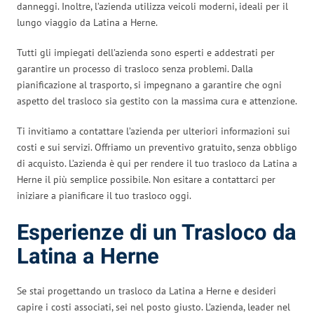
danneggi. Inoltre, l’azienda utilizza veicoli moderni, ideali per il
lungo viaggio da Latina a Herne.
Tutti gli impiegati dell’azienda sono esperti e addestrati per
garantire un processo di trasloco senza problemi. Dalla
pianificazione al trasporto, si impegnano a garantire che ogni
aspetto del trasloco sia gestito con la massima cura e attenzione.
Ti invitiamo a contattare l’azienda per ulteriori informazioni sui
costi e sui servizi. Offriamo un preventivo gratuito, senza obbligo
di acquisto. L’azienda è qui per rendere il tuo trasloco da Latina a
Herne il più semplice possibile. Non esitare a contattarci per
iniziare a pianificare il tuo trasloco oggi.
Esperienze di un Trasloco da
Latina a Herne
Se stai progettando un trasloco da Latina a Herne e desideri
capire i costi associati, sei nel posto giusto. L’azienda, leader nel