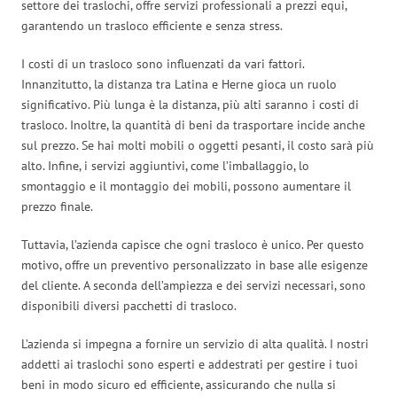
settore dei traslochi, offre servizi professionali a prezzi equi,
garantendo un trasloco efficiente e senza stress.
I costi di un trasloco sono influenzati da vari fattori.
Innanzitutto, la distanza tra Latina e Herne gioca un ruolo
significativo. Più lunga è la distanza, più alti saranno i costi di
trasloco. Inoltre, la quantità di beni da trasportare incide anche
sul prezzo. Se hai molti mobili o oggetti pesanti, il costo sarà più
alto. Infine, i servizi aggiuntivi, come l’imballaggio, lo
smontaggio e il montaggio dei mobili, possono aumentare il
prezzo finale.
Tuttavia, l’azienda capisce che ogni trasloco è unico. Per questo
motivo, offre un preventivo personalizzato in base alle esigenze
del cliente. A seconda dell’ampiezza e dei servizi necessari, sono
disponibili diversi pacchetti di trasloco.
L’azienda si impegna a fornire un servizio di alta qualità. I nostri
addetti ai traslochi sono esperti e addestrati per gestire i tuoi
beni in modo sicuro ed efficiente, assicurando che nulla si