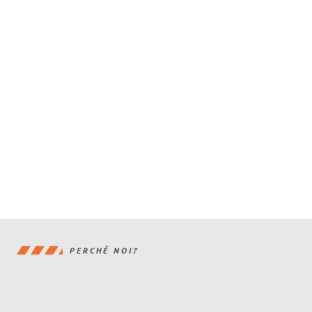
PERCHÉ NOI?