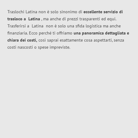
Traslochi Latina non è solo sinonimo di
eccellente
servizio di
trasloco
a
Latina
, ma anche di prezzi trasparenti ed equi.
Trasferirsi a
Latina
non è solo una sfida logistica ma anche
finanziaria. Ecco perché ti offriamo
una panoramica dettagliata e
chiara dei costi,
così saprai esattamente cosa aspettarti, senza
costi nascosti o spese impreviste.