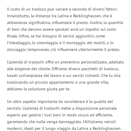
Il costo di un trasloco può variare a seconda di diversi fattori.
Innanzitutto, la distanza tra Latina e Recklinghausen, che è
abbastanza significativa, influenzerà il prezzo. Inoltre, la quantità
di beni che devono essere spostati avrà un impatto sul costo
finale. Infine, se hai bisogno di servizi aggiuntivi, come
l’imballaggio, lo smontaggio e il montaggio dei mobili, o lo
stoccaggio temporaneo, ciò influenzerà ulteriormente il prezzo.
L’azienda di traslochi offre un preventivo personalizzato, adattato
alle esigenze del cliente. Offriamo diversi pacchetti di trasloco,
basati sull’ampiezza del lavoro e sui servizi richiesti. Che tu stia
traslocando un piccolo appartamento o una grande villa,
abbiamo la soluzione giusta per te.
Un altro aspetto importante da considerare è la qualità del
servizio. L’azienda di traslochi mette a disposizione personale
esperto per gestire i tuoi beni in modo sicuro ed efficiente,
garantendo che nulla venga danneggiato. Utilizziamo veicoli
moderni, ideali per il lungo viaggio da Latina a Recklinghausen.