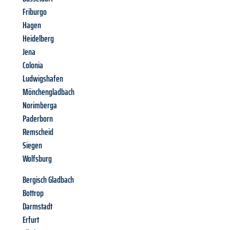
Friburgo
Hagen
Heidelberg
Jena
Colonia
Ludwigshafen
Mönchengladbach
Norimberga
Paderborn
Remscheid
Siegen
Wolfsburg
Bergisch Gladbach
Bottrop
Darmstadt
Erfurt