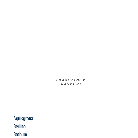
TRASLOCHI E
TRASPORTI​
Aquisgrana
Berlino
Bochum