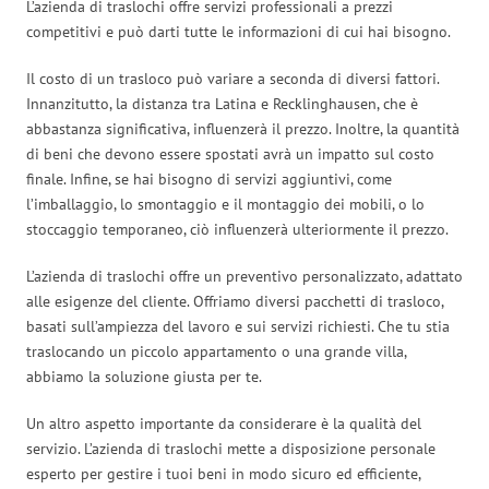
L’azienda di traslochi offre servizi professionali a prezzi
competitivi e può darti tutte le informazioni di cui hai bisogno.
Il costo di un trasloco può variare a seconda di diversi fattori.
Innanzitutto, la distanza tra Latina e Recklinghausen, che è
abbastanza significativa, influenzerà il prezzo. Inoltre, la quantità
di beni che devono essere spostati avrà un impatto sul costo
finale. Infine, se hai bisogno di servizi aggiuntivi, come
l’imballaggio, lo smontaggio e il montaggio dei mobili, o lo
stoccaggio temporaneo, ciò influenzerà ulteriormente il prezzo.
L’azienda di traslochi offre un preventivo personalizzato, adattato
alle esigenze del cliente. Offriamo diversi pacchetti di trasloco,
basati sull’ampiezza del lavoro e sui servizi richiesti. Che tu stia
traslocando un piccolo appartamento o una grande villa,
abbiamo la soluzione giusta per te.
Un altro aspetto importante da considerare è la qualità del
servizio. L’azienda di traslochi mette a disposizione personale
esperto per gestire i tuoi beni in modo sicuro ed efficiente,