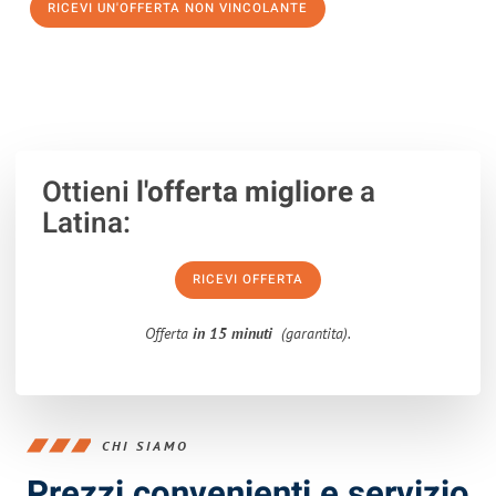
RICEVI UN'OFFERTA NON VINCOLANTE
100% non vincolante – Risposta garantita entro 15 minuti.
Ottieni
l'offerta migliore
a
Latina:
RICEVI OFFERTA
Offerta
in 15 minuti
(garantita).
CHI SIAMO
Prezzi convenienti e servizio