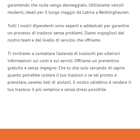
garantendo che nulla venga danneggiato. Utilizziamo veicoli
moderni, ideali per il lungo viaggio da Latina a Recklinghausen.
Tutti i nostri dipendenti sono esperti e addestrati per garantire
un processo di trasloco senza problemi. Siamo orgogliosi del
nostro team e del livello di servizio che offriamo.
Ti invitiamo a contattare l’azienda di traslochi per ulteriori
informazioni sui costi e sui servizi. Offriamo un preventivo
gratuito e senza impegno. Che tu stia solo cercando di capire
quanto potrebbe costare il tuo trasloco o se sei pronto a
prenotare, saremo lieti di aiutarti. Il nostro obiettivo è rendere il
tuo trasloco il più semplice e senza stress possibile.
Traslochi Latina in numeri: