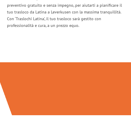
preventivo gratuito e senza impegno, per aiutarti a pianificare il
tuo trasloco da Latina a Leverkusen con la massima tranquillità.
Con ‘Traslochi Latina’, il tuo trasloco sarà gestito con
professionalità e cura, a un prezzo equo.
Traslochi Latina in numeri: