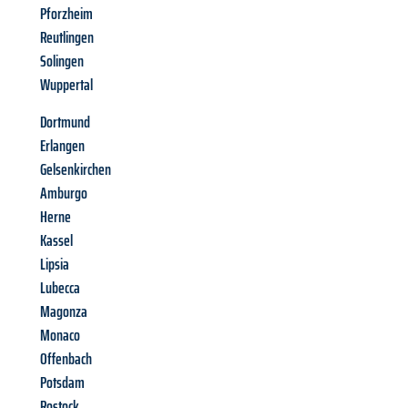
Pforzheim
Reutlingen
Solingen
Wuppertal
Dortmund
Erlangen
Gelsenkirchen
Amburgo
Herne
Kassel
Lipsia
Lubecca
Magonza
Monaco
Offenbach
Potsdam
Rostock