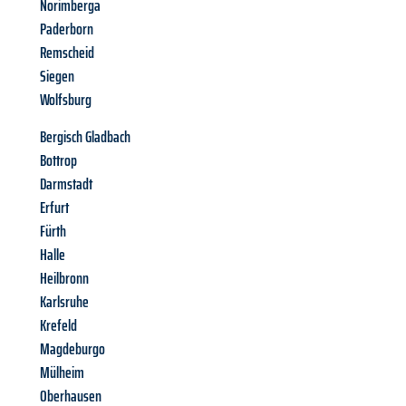
Norimberga
Paderborn
Remscheid
Siegen
Wolfsburg
Bergisch Gladbach
Bottrop
Darmstadt
Erfurt
Fürth
Halle
Heilbronn
Karlsruhe
Krefeld
Magdeburgo
Mülheim
Oberhausen