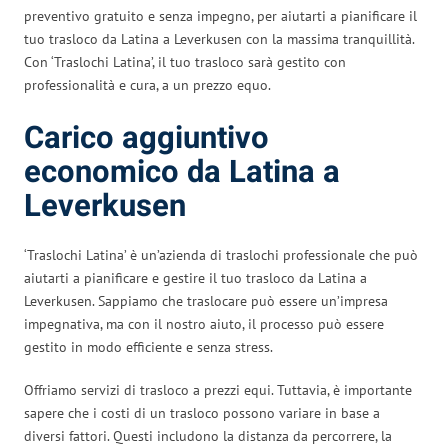
preventivo gratuito e senza impegno, per aiutarti a pianificare il
tuo trasloco da Latina a Leverkusen con la massima tranquillità.
Con ‘Traslochi Latina’, il tuo trasloco sarà gestito con
professionalità e cura, a un prezzo equo.
Carico aggiuntivo
economico da Latina a
Leverkusen
‘Traslochi Latina’ è un’azienda di traslochi professionale che può
aiutarti a pianificare e gestire il tuo trasloco da Latina a
Leverkusen. Sappiamo che traslocare può essere un’impresa
impegnativa, ma con il nostro aiuto, il processo può essere
gestito in modo efficiente e senza stress.
Offriamo servizi di trasloco a prezzi equi. Tuttavia, è importante
sapere che i costi di un trasloco possono variare in base a
diversi fattori. Questi includono la distanza da percorrere, la