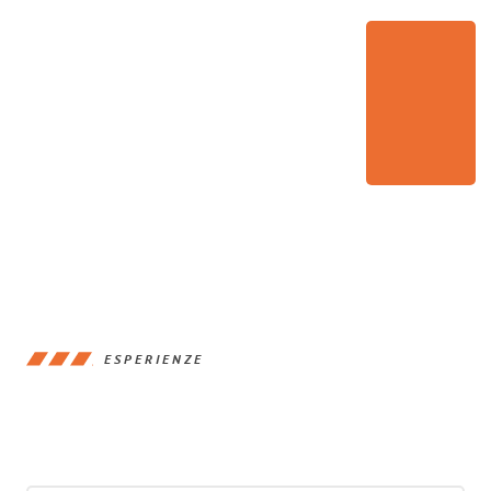
ESPERIENZE