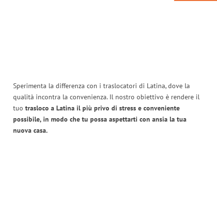
Sperimenta la differenza con i traslocatori di Latina, dove la
qualità incontra la convenienza. Il nostro obiettivo è rendere il
tuo
trasloco a Latina il più privo di stress e conveniente
possibile, in modo che tu possa aspettarti con ansia la tua
nuova casa.