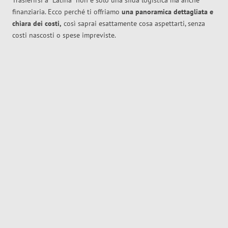
Trasferirsi a
Latina
non è solo una sfida logistica ma anche
finanziaria. Ecco perché ti offriamo
una panoramica dettagliata e
chiara dei costi,
così saprai esattamente cosa aspettarti, senza
costi nascosti o spese impreviste.