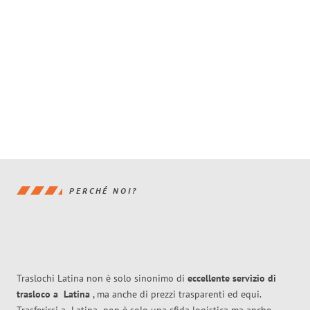
PERCHÉ NOI?
Traslochi Latina non è solo sinonimo di
eccellente
servizio di
trasloco
a
Latina
, ma anche di prezzi trasparenti ed equi.