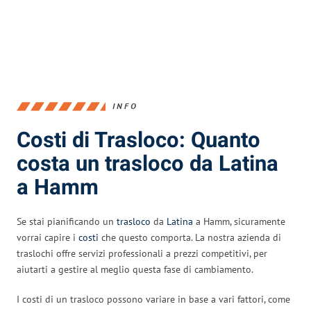
INFO
Costi di Trasloco: Quanto
costa un trasloco da Latina
a Hamm
Se stai pianificando un
trasloco
da
Latina
a Hamm, sicuramente
vorrai capire i
costi
che questo comporta. La nostra azienda di
traslochi offre servizi professionali a prezzi competitivi, per
aiutarti a gestire al meglio questa fase di cambiamento.
I costi di un trasloco possono variare in base a vari fattori, come