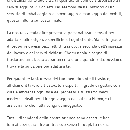
la distanza tra le due città, la quantità di beni da trasportare e i
servizi aggiuntivi richiesti. Per esempio, se hai bisogno di un
servizio di imballaggio o di smontaggio e montaggio dei mobili,
questo influirà sul costo finale.
La nostra azienda offre preventivi personalizzati, pensati per
adattarsi alle esigenze specifiche di ogni cliente. Siamo in grado
di proporre diversi pacchetti di trasloco, a seconda dell’ampiezza
del lavoro e dei servizi richiesti. Che tu abbia bisogno di
traslocare un piccolo appartamento o una grande villa, possiamo
trovare la soluzione più adatta a te.
Per garantire la sicurezza dei tuoi beni durante il trasloco,
affidiamo il lavoro a traslocatori esperti, in grado di gestire con
cura e efficienza ogni fase del processo. Utilizziamo veicoli
moderni, ideali per il lungo viaggio da Latina a Hamm, e ci
assicuriamo che nulla venga danneggiato.
Tutti i dipendenti della nostra azienda sono esperti e ben
formati, per garantire un trasloco senza intoppi. La nostra