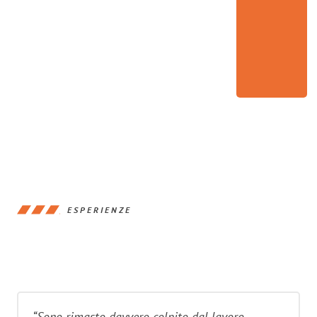
ESPERIENZE
“Sono rimasto davvero colpito dal lavoro