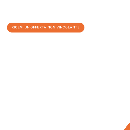
RICEVI UN'OFFERTA NON VINCOLANTE