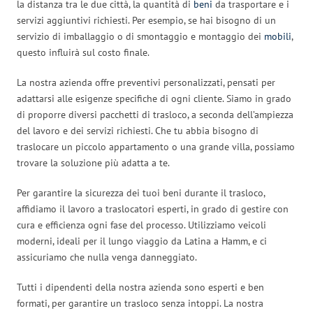
la distanza tra le due città, la quantità di
beni
da trasportare e i
servizi aggiuntivi richiesti. Per esempio, se hai bisogno di un
servizio di imballaggio o di smontaggio e montaggio dei
mobili
,
questo influirà sul costo finale.
La nostra azienda offre preventivi personalizzati, pensati per
adattarsi alle esigenze specifiche di ogni cliente. Siamo in grado
di proporre diversi pacchetti di trasloco, a seconda dell’ampiezza
del lavoro e dei servizi richiesti. Che tu abbia bisogno di
traslocare un piccolo appartamento o una grande villa, possiamo
trovare la soluzione più adatta a te.
Per garantire la sicurezza dei tuoi beni durante il trasloco,
affidiamo il lavoro a traslocatori esperti, in grado di gestire con
cura e efficienza ogni fase del processo. Utilizziamo veicoli
moderni, ideali per il lungo viaggio da Latina a Hamm, e ci
assicuriamo che nulla venga danneggiato.
Tutti i dipendenti della nostra azienda sono esperti e ben
formati, per garantire un trasloco senza intoppi. La nostra