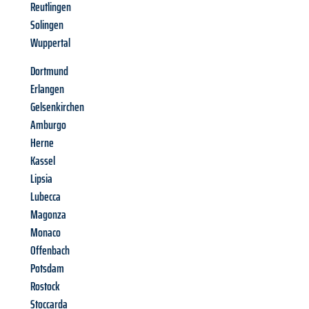
Reutlingen
Solingen
Wuppertal
Dortmund
Erlangen
Gelsenkirchen
Amburgo
Herne
Kassel
Lipsia
Lubecca
Magonza
Monaco
Offenbach
Potsdam
Rostock
Stoccarda