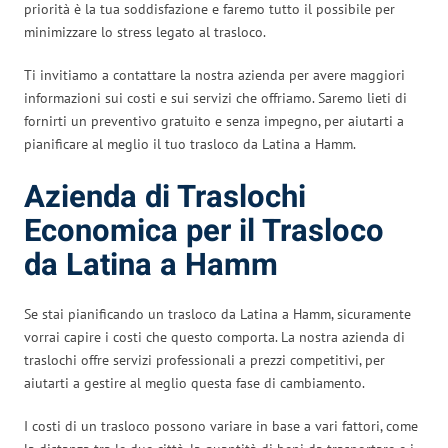
priorità è la tua soddisfazione e faremo tutto il possibile per
minimizzare lo stress legato al trasloco.
Ti invitiamo a contattare la nostra azienda per avere maggiori
informazioni sui costi e sui servizi che offriamo. Saremo lieti di
fornirti un preventivo gratuito e senza impegno, per aiutarti a
pianificare al meglio il tuo trasloco da Latina a Hamm.
Azienda di Traslochi
Economica per il Trasloco
da Latina a Hamm
Se stai pianificando un trasloco da Latina a Hamm, sicuramente
vorrai capire i costi che questo comporta. La nostra azienda di
traslochi offre servizi professionali a prezzi competitivi, per
aiutarti a gestire al meglio questa fase di cambiamento.
I costi di un trasloco possono variare in base a vari fattori, come