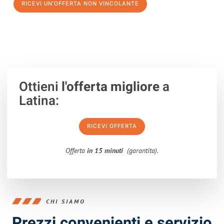
RICEVI UN'OFFERTA NON VINCOLANTE
100% non vincolante – Risposta garantita entro 15 minuti.
Ottieni
l'offerta migliore
a
Latina:
RICEVI OFFERTA
Offerta
in 15 minuti
(garantita).
CHI SIAMO
Prezzi convenienti e servizio