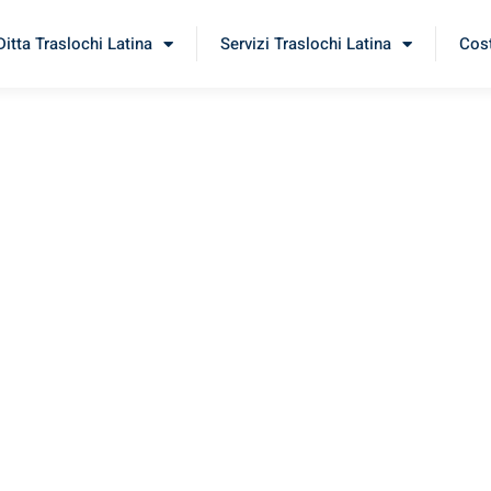
Ditta Traslochi Latina
Servizi Traslochi Latina
Cost