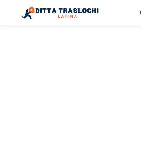
TRASLOCHI LATINA
Traslochi
Latina