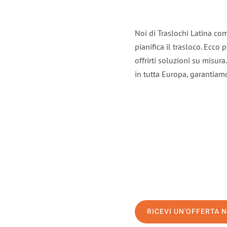
Noi di Traslochi Latina co
pianifica il trasloco. Ecco
offrirti soluzioni su misura
in tutta Europa, garantiamo 
RICEVI UN'OFFERTA 