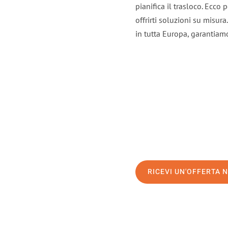
pianifica il trasloco. Ecco
offrirti soluzioni su misura
in tutta Europa, garantiamo 
RICEVI UN'OFFERTA 