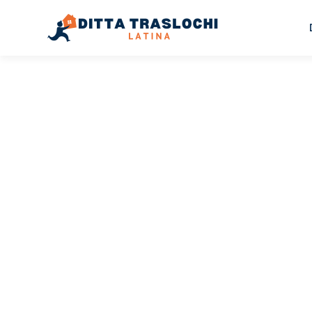
TRASLOCHI LATINA
Traslochi
Latina
Br
Il tuo trasloco Latina Brema può essere così facile! Spe