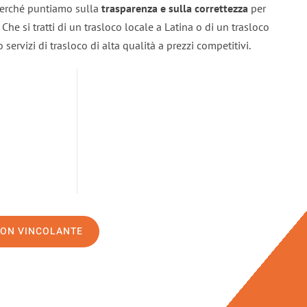
 perché puntiamo sulla
trasparenza e sulla correttezza
per
. Che si tratti di un trasloco locale a Latina o di un trasloco
servizi di trasloco di alta qualità a prezzi competitivi.
NON VINCOLANTE