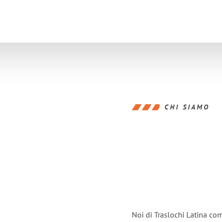
CHI SIAMO
Noi di Traslochi Latina co