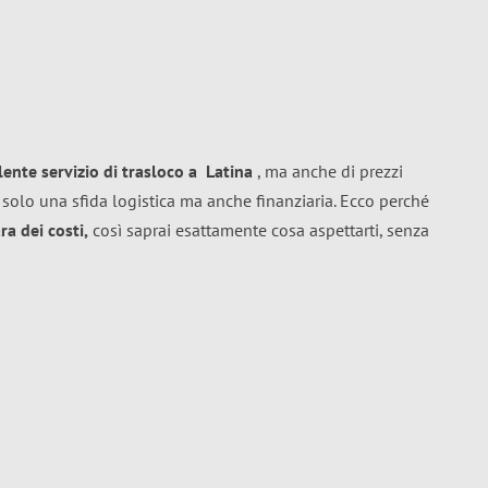
llente
servizio di trasloco
a
Latina
, ma anche di prezzi
solo una sfida logistica ma anche finanziaria. Ecco perché
a dei costi,
così saprai esattamente cosa aspettarti, senza