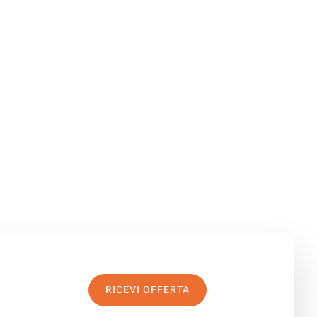
RICEVI OFFERTA