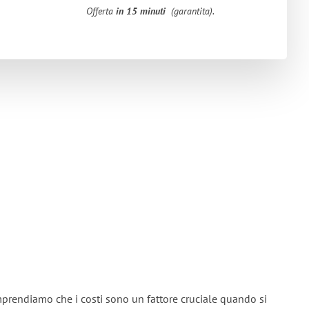
Offerta
in 15 minuti
(garantita).
mprendiamo che i costi sono un fattore cruciale quando si