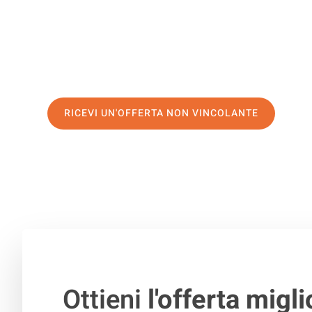
di prima classe
e assicurati i
migliori prezzi in Latina
.
Richiedo ora la tua offerta personalizzata e fai il prim
trasloco senza stress a Brema
RICEVI UN'OFFERTA NON VINCOLANTE
100% non vincolante – Risposta garantita entro 15 minuti.
Ottieni
l'offerta migli