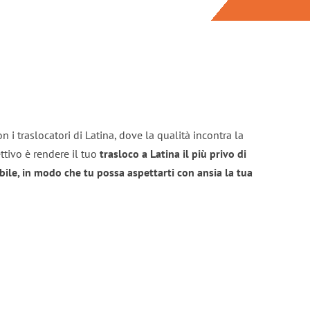
 i traslocatori di Latina, dove la qualità incontra la
ttivo è rendere il tuo
trasloco a Latina il più privo di
bile, in modo che tu possa aspettarti con ansia la tua