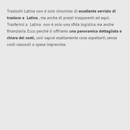
Traslochi Latina non è solo sinonimo di
eccellente
servizio di
trasloco
a
Latina
, ma anche di prezzi trasparenti ed equi.
Trasferirsi a
Latina
non è solo una sfida logistica ma anche
finanziaria. Ecco perché ti offriamo
una panoramica dettagliata e
chiara dei costi,
così saprai esattamente cosa aspettarti, senza
costi nascosti o spese impreviste.