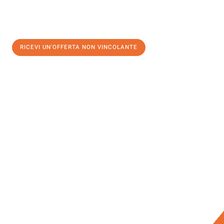
RICEVI UN'OFFERTA NON VINCOLANTE