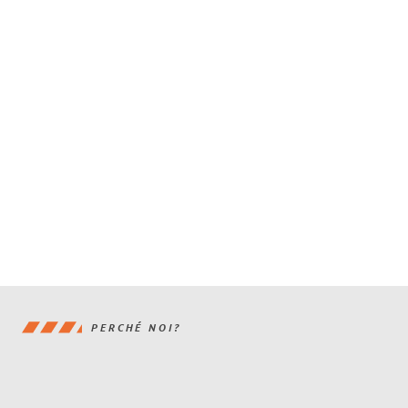
PERCHÉ NOI?