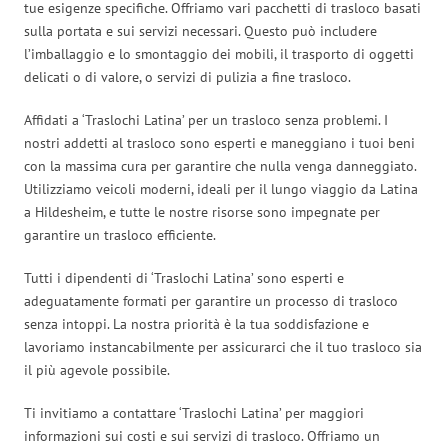
tue esigenze specifiche. Offriamo vari pacchetti di trasloco basati
sulla portata e sui servizi necessari. Questo può includere
l’imballaggio e lo smontaggio dei mobili, il trasporto di oggetti
delicati o di valore, o servizi di pulizia a fine trasloco.
Affidati a ‘Traslochi Latina’ per un trasloco senza problemi. I
nostri addetti al trasloco sono esperti e maneggiano i tuoi beni
con la massima cura per garantire che nulla venga danneggiato.
Utilizziamo veicoli moderni, ideali per il lungo viaggio da Latina
a Hildesheim, e tutte le nostre risorse sono impegnate per
garantire un trasloco efficiente.
Tutti i dipendenti di ‘Traslochi Latina’ sono esperti e
adeguatamente formati per garantire un processo di trasloco
senza intoppi. La nostra priorità è la tua soddisfazione e
lavoriamo instancabilmente per assicurarci che il tuo trasloco sia
il più agevole possibile.
Ti invitiamo a contattare ‘Traslochi Latina’ per maggiori
informazioni sui costi e sui servizi di trasloco. Offriamo un