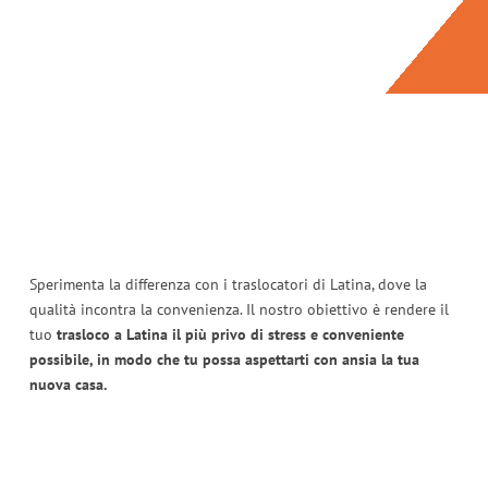
Sperimenta la differenza con i traslocatori di Latina, dove la
qualità incontra la convenienza. Il nostro obiettivo è rendere il
tuo
trasloco a Latina il più privo di stress e conveniente
possibile, in modo che tu possa aspettarti con ansia la tua
nuova casa.