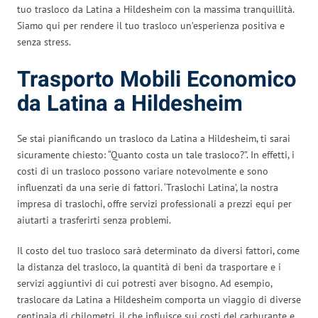
tuo trasloco da Latina a Hildesheim con la massima tranquillità.
Siamo qui per rendere il tuo trasloco un’esperienza positiva e
senza stress.
Trasporto Mobili Economico
da Latina a Hildesheim
Se stai pianificando un trasloco da Latina a Hildesheim, ti sarai
sicuramente chiesto: “Quanto costa un tale trasloco?”. In effetti, i
costi di un trasloco possono variare notevolmente e sono
influenzati da una serie di fattori. ‘Traslochi Latina’, la nostra
impresa di traslochi, offre servizi professionali a prezzi equi per
aiutarti a trasferirti senza problemi.
Il costo del tuo trasloco sarà determinato da diversi fattori, come
la distanza del trasloco, la quantità di beni da trasportare e i
servizi aggiuntivi di cui potresti aver bisogno. Ad esempio,
traslocare da Latina a Hildesheim comporta un viaggio di diverse
centinaia di chilometri, il che influisce sui costi del carburante e