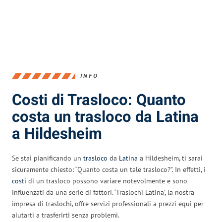
INFO
Costi di Trasloco: Quanto
costa un trasloco da Latina
a Hildesheim
Se stai pianificando un
trasloco
da
Latina
a Hildesheim, ti sarai
sicuramente chiesto: “Quanto costa un tale trasloco?”. In effetti, i
costi
di un trasloco possono variare notevolmente e sono
influenzati da una serie di fattori. ‘Traslochi Latina’, la nostra
impresa di traslochi, offre servizi professionali a prezzi equi per
aiutarti a trasferirti senza problemi.