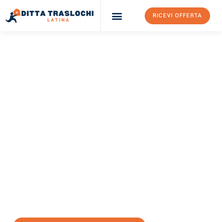
RICEVI OFFERTA
Ditta Traslochi Latina
Servizi Traslochi Latina
Costi e prezzi
TRASLOCHI LATINA
Traslochi Latina
Hildesheim
Il tuo trasloco Latina Hildesheim può essere così facile!
Sperimenta il nostro
servizio di prima classe
e assicurati i
migliori prezzi in Latina
.
Richiedo ora la tua offerta personalizzata e fai il primo passo
verso un trasloco senza stress a Hildesheim