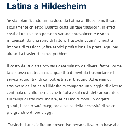
Latina a Hildesheim
Se stai pianificando un trasloco da Latina a Hildesheim, ti sarai
sicuramente chiesto: “Quanto costa un tale trasloco?”. In effetti, i
costi di un trasloco possono variare notevolmente e sono
influenzati da una serie di fattori. ‘Traslochi Latina’, la nostra
impresa di traslochi, offre servizi professionali a prezzi equi per
aiutarti a trasferirti senza problemi.
Il costo del tuo trasloco sarà determinato da diversi fattori, come
la distanza del trasloco, la quantità di beni da trasportare e i
servizi aggiuntivi di cui potresti aver bisogno. Ad esempio,
traslocare da Latina a Hildesheim comporta un viaggio di diverse
centinaia di chilometri, il che influisce sui costi del carburante e
sui tempi di trasloco. Inoltre, se hai molti mobili o oggetti
grandi, il costo sarà maggiore a causa della necessità di veicoli
più grandi o di più viaggi.
‘Traslochi Latina’ offre un preventivo personalizzato in base alle