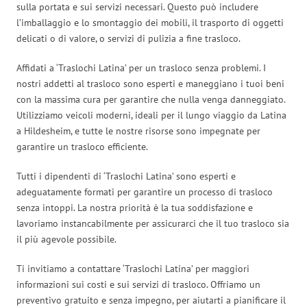
sulla portata e sui servizi necessari. Questo può includere
l’imballaggio e lo smontaggio dei mobili, il trasporto di oggetti
delicati o di valore, o servizi di pulizia a fine trasloco.
Affidati a ‘Traslochi Latina’ per un trasloco senza problemi. I
nostri addetti al trasloco sono esperti e maneggiano i tuoi beni
con la massima cura per garantire che nulla venga danneggiato.
Utilizziamo veicoli moderni, ideali per il lungo viaggio da Latina
a Hildesheim, e tutte le nostre risorse sono impegnate per
garantire un trasloco efficiente.
Tutti i dipendenti di ‘Traslochi Latina’ sono esperti e
adeguatamente formati per garantire un processo di trasloco
senza intoppi. La nostra priorità è la tua soddisfazione e
lavoriamo instancabilmente per assicurarci che il tuo trasloco sia
il più agevole possibile.
Ti invitiamo a contattare ‘Traslochi Latina’ per maggiori
informazioni sui costi e sui servizi di trasloco. Offriamo un
preventivo gratuito e senza impegno, per aiutarti a pianificare il