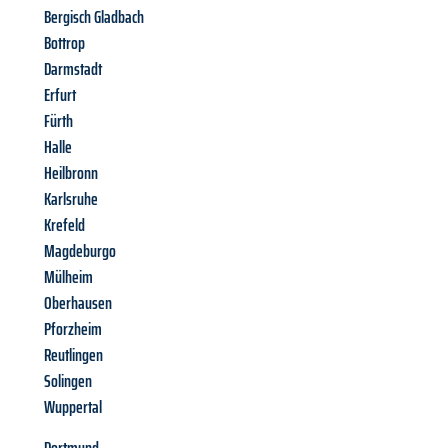
Bergisch Gladbach
Bottrop
Darmstadt
Erfurt
Fürth
Halle
Heilbronn
Karlsruhe
Krefeld
Magdeburgo
Mülheim
Oberhausen
Pforzheim
Reutlingen
Solingen
Wuppertal