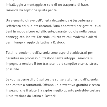
imballaggio a montaggio, o solo di un trasporto di base,
l’azienda ha l’opzione giusta per te.
Un elemento chiave dell’offerta dell’azienda è l’esperienza e
l’efficienza dei suoi traslocatori. Sono addestrati per gestire i tuoi
beni in modo sicuro ed efficiente, garantendo che nulla venga
danneggiato. Inoltre, l’azienda utilizza veicoli moderni e adatti
per il lungo viaggio da Latina a Rostock.
Tutti i dipendenti dell’azienda sono esperti e addestrati per
garantire un processo di trasloco senza intoppi. L’azienda si
impegna a rendere il tuo trasloco il più semplice e senza stress
possibile.
Se vuoi saperne di più sui costi e sui servizi offerti dall’azienda,
non esitare a contattarli. Offrono un preventivo gratuito e senza
impegno, che ti aiuterà a capire meglio quanto potrebbe costare
il tuo trasloco da Latina a Rostock.