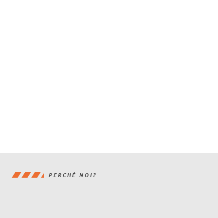
PERCHÉ NOI?