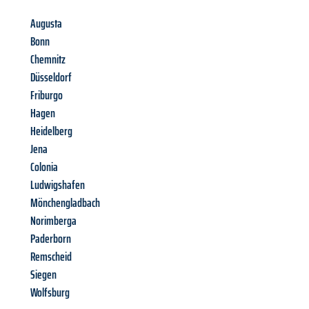
Augusta
Bonn
Chemnitz
Düsseldorf
Friburgo
Hagen
Heidelberg
Jena
Colonia
Ludwigshafen
Mönchengladbach
Norimberga
Paderborn
Remscheid
Siegen
Wolfsburg