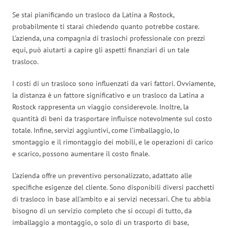
Se stai pianificando un trasloco da Latina a Rostock,
probabilmente ti starai chiedendo quanto potrebbe costare.
L’azienda, una compagnia di traslochi professionale con prezzi
equi, può aiutarti a capire gli aspetti finanziari di un tale
trasloco.
I costi di un trasloco sono influenzati da vari fattori. Ovviamente,
la distanza è un fattore significativo e un trasloco da Latina a
Rostock rappresenta un viaggio considerevole. Inoltre, la
quantità di beni da trasportare influisce notevolmente sul costo
totale. Infine, servizi aggiuntivi, come l’imballaggio, lo
smontaggio e il rimontaggio dei mobili, e le operazioni di carico
e scarico, possono aumentare il costo finale.
L’azienda offre un preventivo personalizzato, adattato alle
specifiche esigenze del cliente. Sono disponibili diversi pacchetti
di trasloco in base all’ambito e ai servizi necessari. Che tu abbia
bisogno di un servizio completo che si occupi di tutto, da
imballaggio a montaggio, o solo di un trasporto di base,