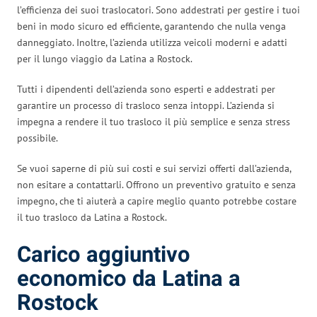
l’efficienza dei suoi traslocatori. Sono addestrati per gestire i tuoi
beni in modo sicuro ed efficiente, garantendo che nulla venga
danneggiato. Inoltre, l’azienda utilizza veicoli moderni e adatti
per il lungo viaggio da Latina a Rostock.
Tutti i dipendenti dell’azienda sono esperti e addestrati per
garantire un processo di trasloco senza intoppi. L’azienda si
impegna a rendere il tuo trasloco il più semplice e senza stress
possibile.
Se vuoi saperne di più sui costi e sui servizi offerti dall’azienda,
non esitare a contattarli. Offrono un preventivo gratuito e senza
impegno, che ti aiuterà a capire meglio quanto potrebbe costare
il tuo trasloco da Latina a Rostock.
Carico aggiuntivo
economico da Latina a
Rostock