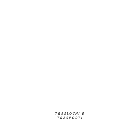
TRASLOCHI E
TRASPORTI​