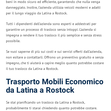
beni in modo sicuro ed efficiente, garantendo che nulla venga
danneggiato. Inoltre, l’azienda utilizza veicoli moderni e adatti
per il lungo viaggio da Latina a Rostock.
Tutti i dipendenti dell’azienda sono esperti e addestrati per
garantire un processo di trasloco senza intoppi. L’azienda si
impegna a rendere il tuo trasloco il più semplice e senza stress
possibile.
Se vuoi saperne di più sui costi e sui servizi offerti dall’azienda,
non esitare a contattarli. Offrono un preventivo gratuito e senza
impegno, che ti aiuterà a capire meglio quanto potrebbe costare
il tuo trasloco da Latina a Rostock.
Trasporto Mobili Economico
da Latina a Rostock
Se stai pianificando un trasloco da Latina a Rostock,
probabilmente ti starai chiedendo quanto potrebbe costare.