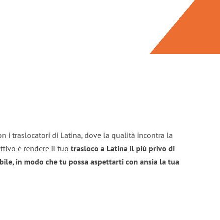
 i traslocatori di Latina, dove la qualità incontra la
ttivo è rendere il tuo
trasloco a Latina il più privo di
bile, in modo che tu possa aspettarti con ansia la tua