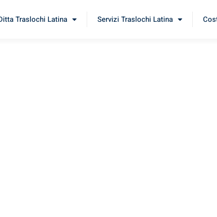
Ditta Traslochi Latina
Servizi Traslochi Latina
Cost