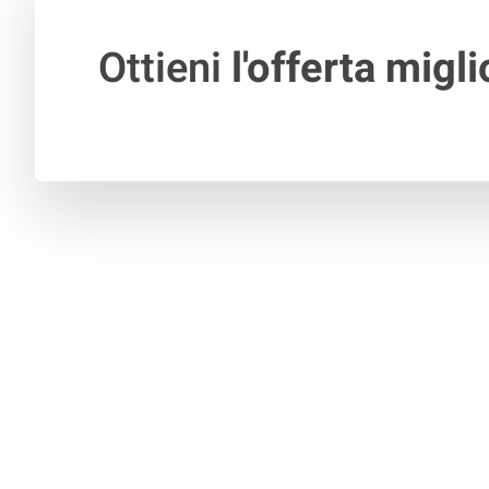
Ottieni
l'offerta migli