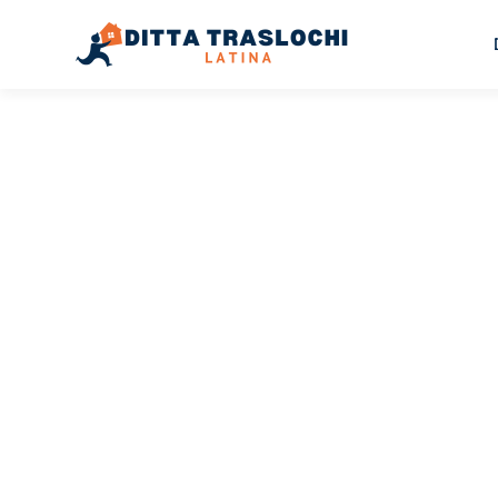
TRASLOCHI LATINA
Traslochi
Latina