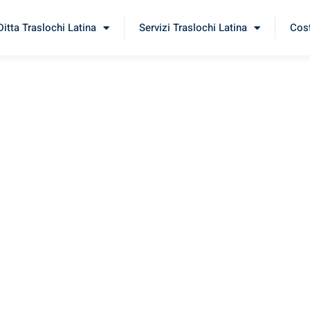
Ditta Traslochi Latina
Servizi Traslochi Latina
Cost