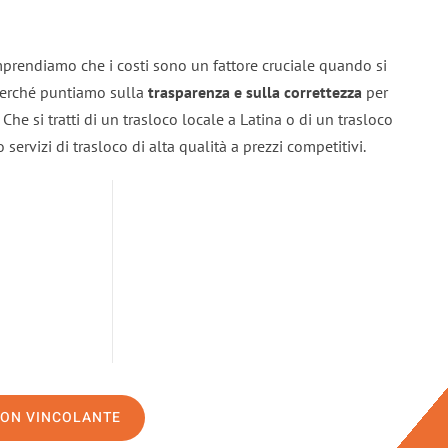
mprendiamo che i costi sono un fattore cruciale quando si
 perché puntiamo sulla
trasparenza e sulla correttezza
per
. Che si tratti di un trasloco locale a Latina o di un trasloco
servizi di trasloco di alta qualità a prezzi competitivi.
NON VINCOLANTE