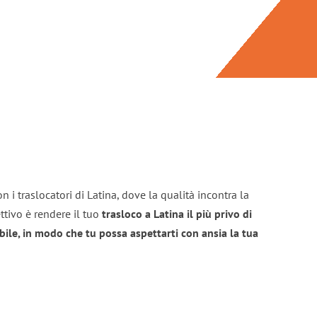
 i traslocatori di Latina, dove la qualità incontra la
ttivo è rendere il tuo
trasloco a Latina il più privo di
bile, in modo che tu possa aspettarti con ansia la tua