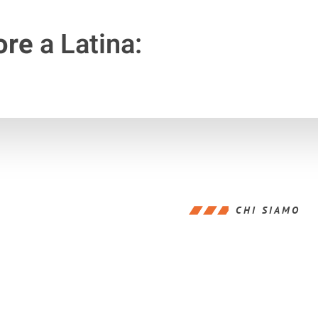
ore
a Latina:
CHI SIAMO