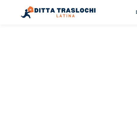
TRASLOCHI LATINA
Traslochi
Latina