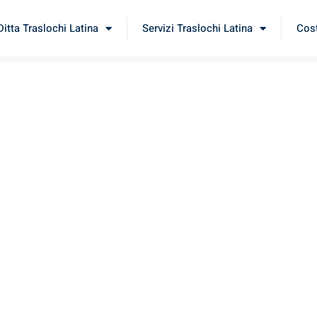
Ditta Traslochi Latina
Servizi Traslochi Latina
Cost
iri
rimenta il nostro
servizio