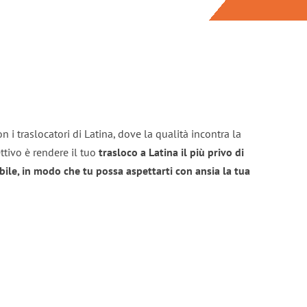
 i traslocatori di Latina, dove la qualità incontra la
ttivo è rendere il tuo
trasloco a Latina il più privo di
bile, in modo che tu possa aspettarti con ansia la tua