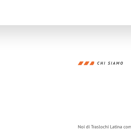
CHI SIAMO
Noi di Traslochi Latina co