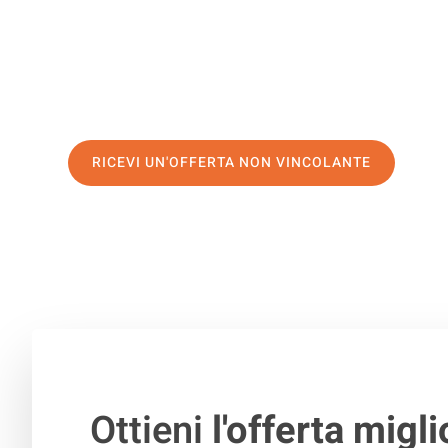
di prima classe
e assicurati i
migliori prezzi in Latina
.
Richiedo ora la tua offerta personalizzata e fai il prim
trasloco senza stress a Treviri
RICEVI UN'OFFERTA NON VINCOLANTE
100% non vincolante – Risposta garantita entro 15 minuti.
Ottieni
l'offerta migli