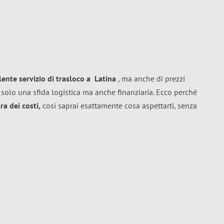
llente
servizio di trasloco
a
Latina
, ma anche di prezzi
solo una sfida logistica ma anche finanziaria. Ecco perché
a dei costi,
così saprai esattamente cosa aspettarti, senza