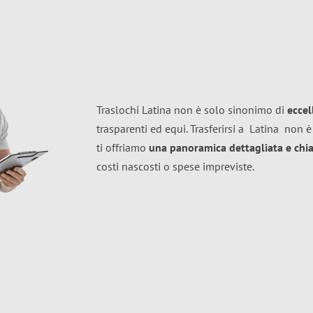
Traslochi Latina non è solo sinonimo di
ecce
trasparenti ed equi. Trasferirsi a
Latina
non è 
ti offriamo
una panoramica dettagliata e chiar
costi nascosti o spese impreviste.