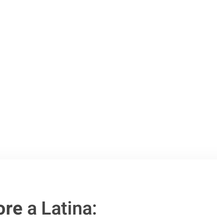
o passo verso un
ore
a Latina: