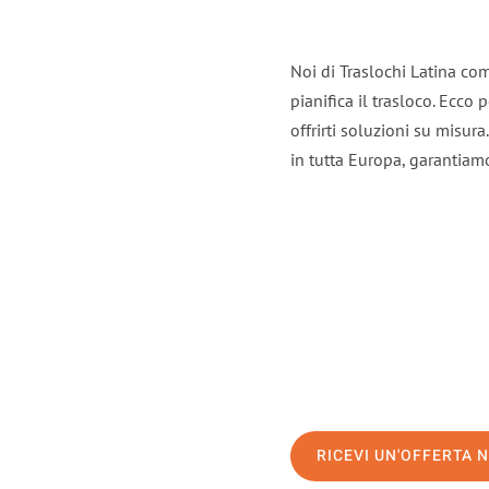
Noi di Traslochi Latina co
pianifica il trasloco. Ecco
offrirti soluzioni su misura
in tutta Europa, garantiamo 
RICEVI UN'OFFERTA 