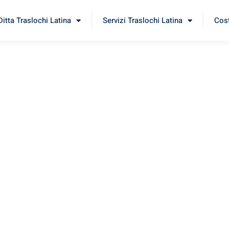
Ditta Traslochi Latina
Servizi Traslochi Latina
Cost