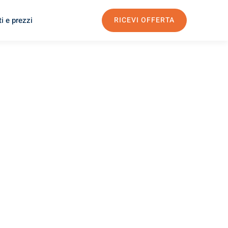
i e prezzi
RICEVI OFFERTA