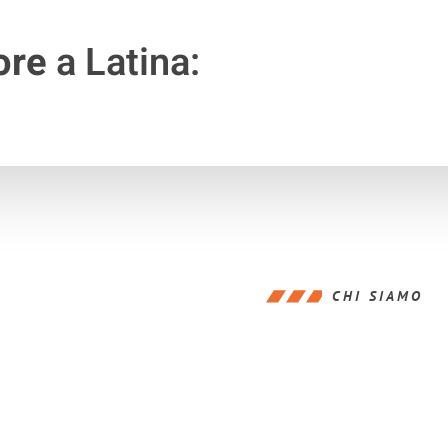
ore
a Latina:
CHI SIAMO