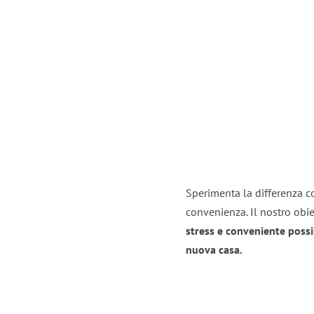
Sperimenta la differenza con
convenienza. Il nostro obie
stress e conveniente possi
nuova casa.