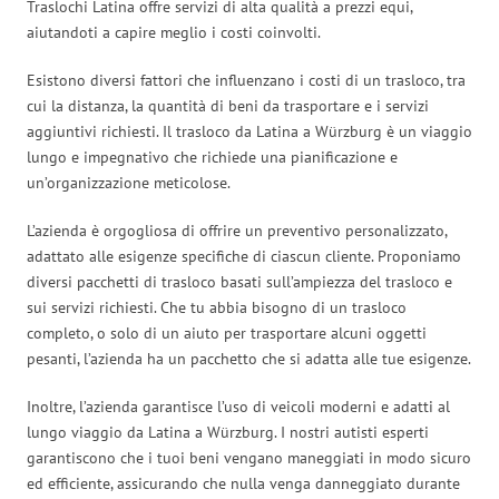
Traslochi Latina offre servizi di alta qualità a prezzi equi,
aiutandoti a capire meglio i costi coinvolti.
Esistono diversi fattori che influenzano i costi di un trasloco, tra
cui la distanza, la quantità di beni da trasportare e i servizi
aggiuntivi richiesti. Il trasloco da Latina a Würzburg è un viaggio
lungo e impegnativo che richiede una pianificazione e
un’organizzazione meticolose.
L’azienda è orgogliosa di offrire un preventivo personalizzato,
adattato alle esigenze specifiche di ciascun cliente. Proponiamo
diversi pacchetti di trasloco basati sull’ampiezza del trasloco e
sui servizi richiesti. Che tu abbia bisogno di un trasloco
completo, o solo di un aiuto per trasportare alcuni oggetti
pesanti, l’azienda ha un pacchetto che si adatta alle tue esigenze.
Inoltre, l’azienda garantisce l’uso di veicoli moderni e adatti al
lungo viaggio da Latina a Würzburg. I nostri autisti esperti
garantiscono che i tuoi beni vengano maneggiati in modo sicuro
ed efficiente, assicurando che nulla venga danneggiato durante