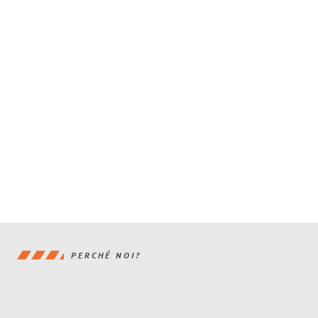
PERCHÉ NOI?