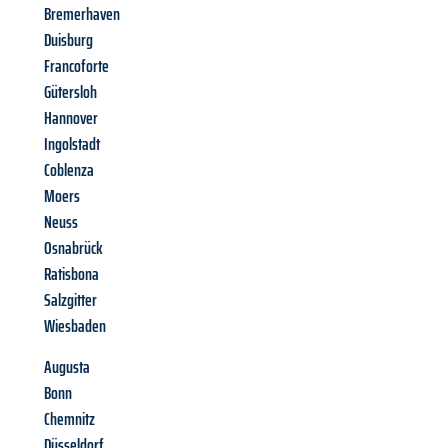
Bremerhaven
Duisburg
Francoforte
Gütersloh
Hannover
Ingolstadt
Coblenza
Moers
Neuss
Osnabrück
Ratisbona
Salzgitter
Wiesbaden
Augusta
Bonn
Chemnitz
Düsseldorf