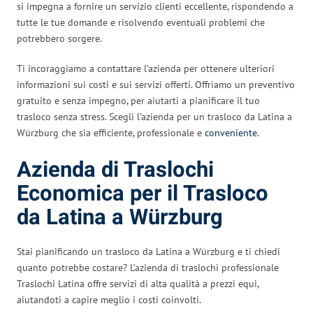
si impegna a fornire un servizio clienti eccellente, rispondendo a
tutte le tue domande e risolvendo eventuali problemi che
potrebbero sorgere.
Ti incoraggiamo a contattare l’azienda per ottenere ulteriori
informazioni sui costi e sui servizi offerti. Offriamo un preventivo
gratuito e senza impegno, per aiutarti a pianificare il tuo
trasloco senza stress. Scegli l’azienda per un trasloco da Latina a
Würzburg che sia efficiente, professionale e
conveniente
.
Azienda di Traslochi
Economica per il Trasloco
da Latina a Würzburg
Stai pianificando un trasloco da Latina a Würzburg e ti chiedi
quanto potrebbe costare? L’azienda di traslochi professionale
Traslochi Latina offre servizi di alta qualità a prezzi equi,
aiutandoti a capire meglio i costi coinvolti.