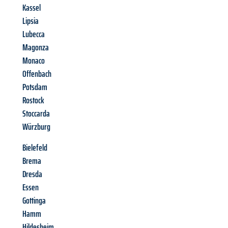
Kassel
Lipsia
Lubecca
Magonza
Monaco
Offenbach
Potsdam
Rostock
Stoccarda
Würzburg
Bielefeld
Brema
Dresda
Essen
Gottinga
Hamm
Hildesheim