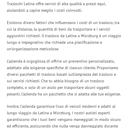
Traslochi Latina offre servizi di alta qualità a prezzi equi,
aiutandoti a capire meglio i costi coinvolti.
Esistono diversi fattori che influenzano i costi di un trasloco, tra
cui la distanza, la quantità di beni da trasportare e i servizi
aggiuntivi richiesti. Il trasloco da Latina a Würzburg è un viaggio
lungo e impegnativo che richiede una pianificazione e
un’organizzazione meticolose.
L’azienda è orgogliosa di offrire un preventivo personalizzato,
adattato alle esigenze specifiche di ciascun cliente. Proponiamo
diversi pacchetti di trasloco basati sull’ampiezza del trasloco e
sui servizi richiesti. Che tu abbia bisogno di un trasloco
completo, o solo di un aiuto per trasportare alcuni oggetti
pesanti, l’azienda ha un pacchetto che si adatta alle tue esigenze.
Inoltre, l’azienda garantisce l’uso di veicoli moderni e adatti al
lungo viaggio da Latina a Würzburg. I nostri autisti esperti
garantiscono che i tuoi beni vengano maneggiati in modo sicuro
ed efficiente, assicurando che nulla venga danneggiato durante