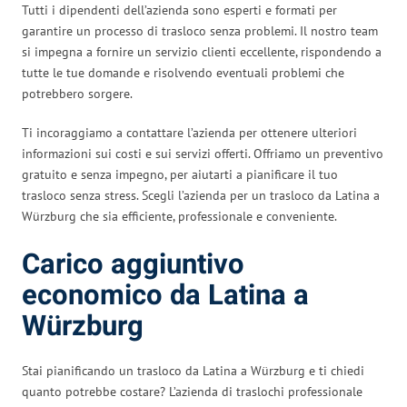
Tutti i dipendenti dell’azienda sono esperti e formati per
garantire un processo di trasloco senza problemi. Il nostro team
si impegna a fornire un servizio clienti eccellente, rispondendo a
tutte le tue domande e risolvendo eventuali problemi che
potrebbero sorgere.
Ti incoraggiamo a contattare l’azienda per ottenere ulteriori
informazioni sui costi e sui servizi offerti. Offriamo un preventivo
gratuito e senza impegno, per aiutarti a pianificare il tuo
trasloco senza stress. Scegli l’azienda per un trasloco da Latina a
Würzburg che sia efficiente, professionale e conveniente.
Carico aggiuntivo
economico da Latina a
Würzburg
Stai pianificando un trasloco da Latina a Würzburg e ti chiedi
quanto potrebbe costare? L’azienda di traslochi professionale