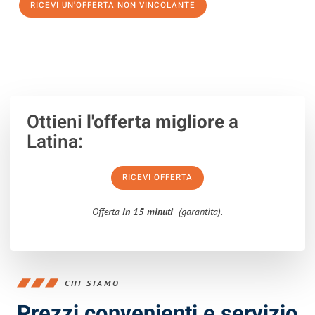
RICEVI UN'OFFERTA NON VINCOLANTE
100% non vincolante – Risposta garantita entro 15 minuti.
Ottieni
l'offerta migliore
a
Latina:
RICEVI OFFERTA
Offerta
in 15 minuti
(garantita).
CHI SIAMO
Prezzi convenienti e servizio