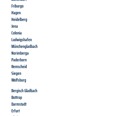
Friburgo
Hagen
Heidelberg
Jena
Colonia
Ludwigshafen
Mönchengladbach
Norimberga
Paderborn
Remscheid
Siegen
Wolfsburg
Bergisch Gladbach
Bottrop
Darmstadt
Erfurt