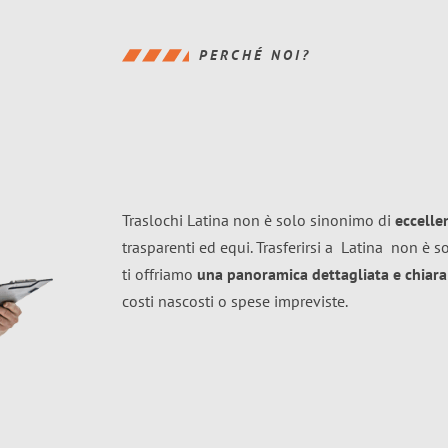
PERCHÉ NOI?
Traslochi Latina non è solo sinonimo di
eccelle
trasparenti ed equi. Trasferirsi a
Latina
non è so
ti offriamo
una panoramica dettagliata e chiara 
costi nascosti o spese impreviste.