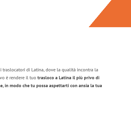
 traslocatori di Latina, dove la qualità incontra la
ivo è rendere il tuo
trasloco a Latina il più privo di
e, in modo che tu possa aspettarti con ansia la tua