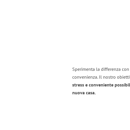
Sperimenta la differenza con i
convenienza. Il nostro obiett
stress e conveniente possibil
nuova casa.