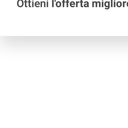
Ottieni
l'offerta miglior