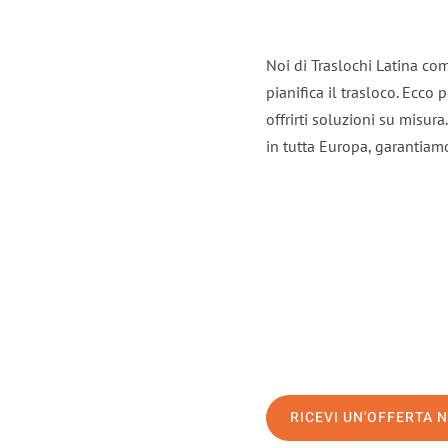
Noi di Traslochi Latina co
pianifica il trasloco. Ecco
offrirti soluzioni su misura
in tutta Europa, garantiamo 
RICEVI UN'OFFERTA 