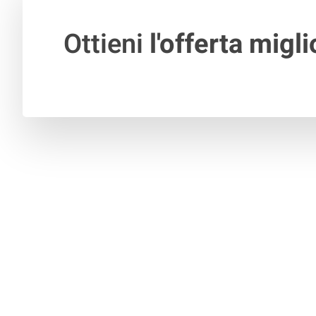
Ottieni
l'offerta migli