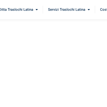
Ditta Traslochi Latina
Servizi Traslochi Latina
Cost