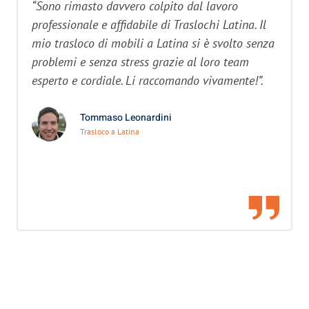
“Sono rimasto davvero colpito dal lavoro
professionale e affidabile di Traslochi Latina. Il
mio trasloco di mobili a Latina si è svolto senza
problemi e senza stress grazie al loro team
esperto e cordiale. Li raccomando vivamente!”.
Tommaso Leonardini
Trasloco a Latina