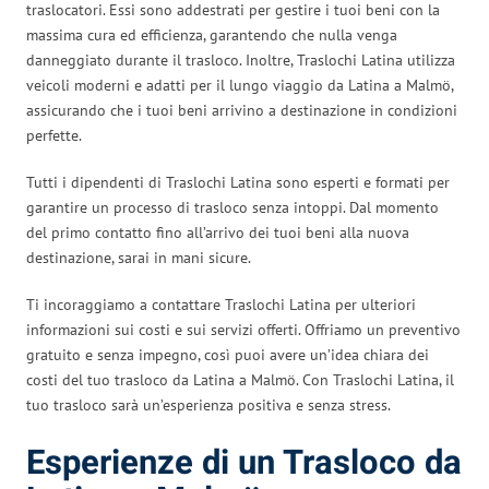
traslocatori. Essi sono addestrati per gestire i tuoi beni con la
massima cura ed efficienza, garantendo che nulla venga
danneggiato durante il trasloco. Inoltre, Traslochi Latina utilizza
veicoli moderni e adatti per il lungo viaggio da Latina a Malmö,
assicurando che i tuoi beni arrivino a destinazione in condizioni
perfette.
Tutti i dipendenti di Traslochi Latina sono esperti e formati per
garantire un processo di trasloco senza intoppi. Dal momento
del primo contatto fino all’arrivo dei tuoi beni alla nuova
destinazione, sarai in mani sicure.
Ti incoraggiamo a contattare Traslochi Latina per ulteriori
informazioni sui costi e sui servizi offerti. Offriamo un preventivo
gratuito e senza impegno, così puoi avere un’idea chiara dei
costi del tuo trasloco da Latina a Malmö. Con Traslochi Latina, il
tuo trasloco sarà un’esperienza positiva e senza stress.
Esperienze di un Trasloco da