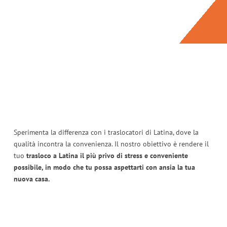
Sperimenta la differenza con i traslocatori di Latina, dove la
qualità incontra la convenienza. Il nostro obiettivo è rendere il
tuo
trasloco a Latina il più privo di stress e conveniente
possibile, in modo che tu possa aspettarti con ansia la tua
nuova casa.