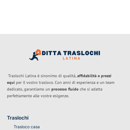
Traslochi Latina è sinonimo di qualità,
affidabilità e prezzi
equi
per il vostro trasloco. Con anni di esperienza e un team
dedicato, garantiamo un
processo fluido
che si adatta
perfettamente alle vostre esigenze.
Traslochi
Trasloco casa