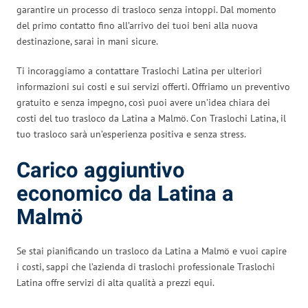
garantire un processo di trasloco senza intoppi. Dal momento
del primo contatto fino all’arrivo dei tuoi beni alla nuova
destinazione, sarai in mani sicure.
Ti incoraggiamo a contattare Traslochi Latina per ulteriori
informazioni sui costi e sui servizi offerti. Offriamo un preventivo
gratuito e senza impegno, così puoi avere un’idea chiara dei
costi del tuo trasloco da Latina a Malmö. Con Traslochi Latina, il
tuo trasloco sarà un’esperienza positiva e senza stress.
Carico aggiuntivo
economico da Latina a
Malmö
Se stai pianificando un trasloco da Latina a Malmö e vuoi capire
i costi, sappi che l’azienda di traslochi professionale Traslochi
Latina offre servizi di alta qualità a prezzi equi.