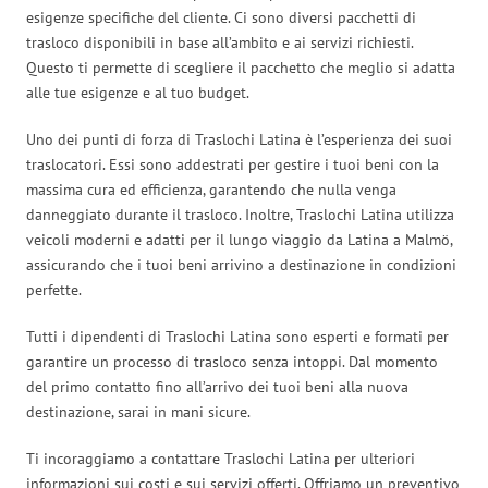
esigenze specifiche del cliente. Ci sono diversi pacchetti di
trasloco disponibili in base all’ambito e ai servizi richiesti.
Questo ti permette di scegliere il pacchetto che meglio si adatta
alle tue esigenze e al tuo budget.
Uno dei punti di forza di Traslochi Latina è l’esperienza dei suoi
traslocatori. Essi sono addestrati per gestire i tuoi beni con la
massima cura ed efficienza, garantendo che nulla venga
danneggiato durante il trasloco. Inoltre, Traslochi Latina utilizza
veicoli moderni e adatti per il lungo viaggio da Latina a Malmö,
assicurando che i tuoi beni arrivino a destinazione in condizioni
perfette.
Tutti i dipendenti di Traslochi Latina sono esperti e formati per
garantire un processo di trasloco senza intoppi. Dal momento
del primo contatto fino all’arrivo dei tuoi beni alla nuova
destinazione, sarai in mani sicure.
Ti incoraggiamo a contattare Traslochi Latina per ulteriori
informazioni sui costi e sui servizi offerti. Offriamo un preventivo