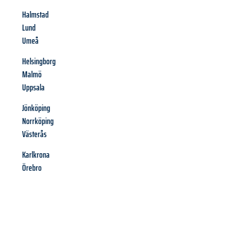
Halmstad
Lund
Umeå
Helsingborg
Malmö
Uppsala
Jönköping
Norrköping
Västerås
Karlkrona
Örebro