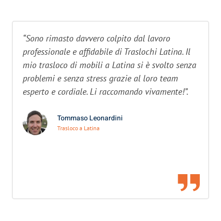
“Sono rimasto davvero colpito dal lavoro
professionale e affidabile di Traslochi Latina. Il
mio trasloco di mobili a Latina si è svolto senza
problemi e senza stress grazie al loro team
esperto e cordiale. Li raccomando vivamente!”.
Tommaso Leonardini
Trasloco a Latina