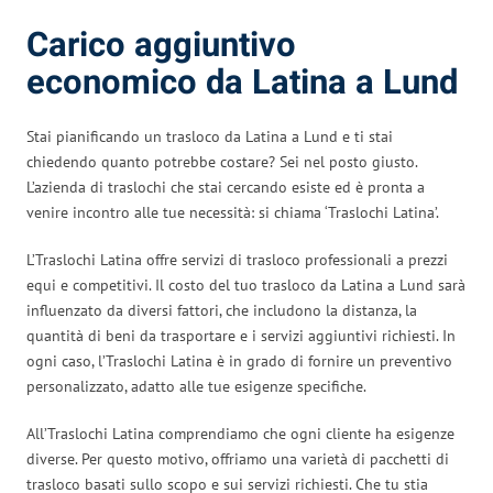
Carico aggiuntivo
economico da Latina a Lund
Stai pianificando un trasloco da Latina a Lund e ti stai
chiedendo quanto potrebbe costare? Sei nel posto giusto.
L’azienda di traslochi che stai cercando esiste ed è pronta a
venire incontro alle tue necessità: si chiama ‘Traslochi Latina’.
L’Traslochi Latina offre servizi di trasloco professionali a prezzi
equi e competitivi. Il costo del tuo trasloco da Latina a Lund sarà
influenzato da diversi fattori, che includono la distanza, la
quantità di beni da trasportare e i servizi aggiuntivi richiesti. In
ogni caso, l’Traslochi Latina è in grado di fornire un preventivo
personalizzato, adatto alle tue esigenze specifiche.
All’Traslochi Latina comprendiamo che ogni cliente ha esigenze
diverse. Per questo motivo, offriamo una varietà di pacchetti di
trasloco basati sullo scopo e sui servizi richiesti. Che tu stia