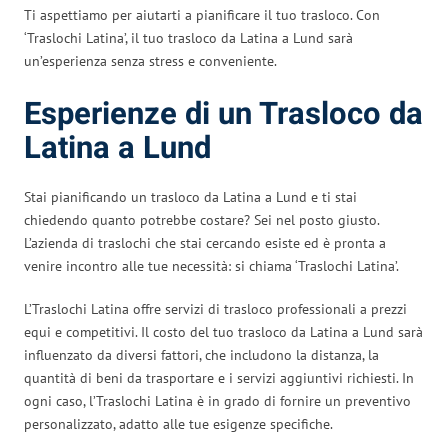
Ti aspettiamo per aiutarti a pianificare il tuo trasloco. Con
‘Traslochi Latina’, il tuo trasloco da Latina a Lund sarà
un’esperienza senza stress e conveniente.
Esperienze di un Trasloco da
Latina a Lund
Stai pianificando un trasloco da Latina a Lund e ti stai
chiedendo quanto potrebbe costare? Sei nel posto giusto.
L’azienda di traslochi che stai cercando esiste ed è pronta a
venire incontro alle tue necessità: si chiama ‘Traslochi Latina’.
L’Traslochi Latina offre servizi di trasloco professionali a prezzi
equi e competitivi. Il costo del tuo trasloco da Latina a Lund sarà
influenzato da diversi fattori, che includono la distanza, la
quantità di beni da trasportare e i servizi aggiuntivi richiesti. In
ogni caso, l’Traslochi Latina è in grado di fornire un preventivo
personalizzato, adatto alle tue esigenze specifiche.