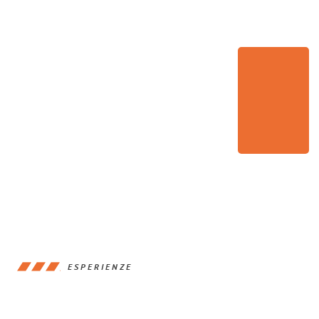
ESPERIENZE