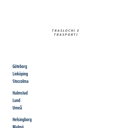
TRASLOCHI E
TRASPORTI​
Göteborg
Linköping
Stoccolma
Halmstad
Lund
Umeå
Helsingborg
Malmö