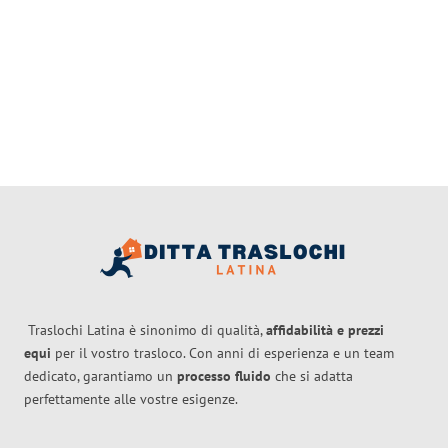
Traslochi Latina è sinonimo di qualità,
affidabilità e prezzi
equi
per il vostro trasloco. Con anni di esperienza e un team
dedicato, garantiamo un
processo fluido
che si adatta
perfettamente alle vostre esigenze.