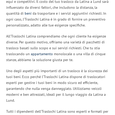
equi e competitivi. Il costo del tuo trasloco da Latina a Lund sarà
influenzato da diversi fattori, che includono la distanza, la
quantità di
beni
da trasportare e i servizi aggiuntivi richiesti. In
ogni caso, l’Traslochi Latina è in grado di fornire un preventivo
personalizzato, adatto alle tue esigenze specifiche.
All’Traslochi Latina comprendiamo che ogni cliente ha esigenze
diverse. Per questo motivo, offriamo una varietà di pacchetti di
trasloco basati sullo scopo e sui servizi richiesti. Che tu stia
traslocando un
appartamento
monolocale o una villa di cinque
stanze, abbiamo la soluzione giusta per te.
Uno degli aspetti più importanti di un trasloco è la sicurezza dei
tuoi beni. Ecco perché l’Traslochi Latina dispone di traslocatori
esperti per gestire i tuoi beni in modo sicuro ed efficiente,
garantendo che nulla venga danneggiato. Utilizziamo veicoli
moderni e ben attrezzati, ideali per il lungo viaggio da Latina a
Lund.
Tutti i dipendenti dell’Traslochi Latina sono esperti e formati per