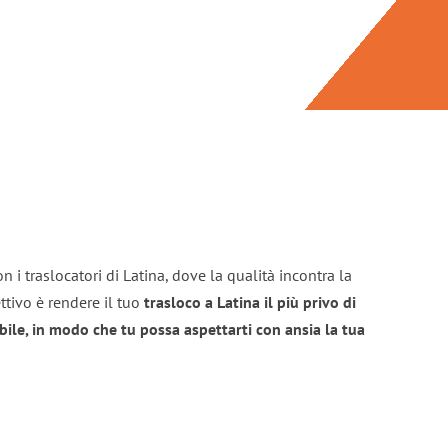
 i traslocatori di Latina, dove la qualità incontra la
ttivo è rendere il tuo
trasloco a Latina il più privo di
bile, in modo che tu possa aspettarti con ansia la tua