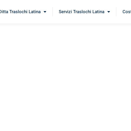
Ditta Traslochi Latina
Servizi Traslochi Latina
Cost