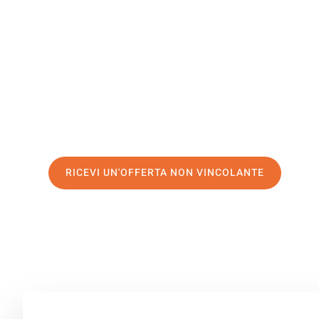
Svizzera
Il tuo trasloco Latina Svizzera può essere così facile! S
servizio di prima classe
e assicurati i
migliori prezzi in 
Richiedo ora la tua offerta personalizzata e fai il prim
trasloco senza stress a Svizzera
RICEVI UN'OFFERTA NON VINCOLANTE
100% non vincolante – Risposta garantita entro 15 minuti.