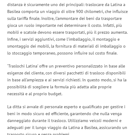
distanza è sicuramente uno dei principali: traslocare da Latina a
Basilea comporta un viaggio di oltre 900 chilometri, che influisce
sulla tariffa finale. Inoltre, l’ammontare dei beni da trasportare
gioca un ruolo importante nel determinare il costo. Infatti, più
mobili e scatole devono essere trasportati, più il prezzo aumenta.
Infine, i servizi aggiuntivi, come l’imballaggio, il montaggio e
smontaggio dei mobili, la fornitura di materiali di imballaggio o
lo stoccaggio temporaneo, possono influire sul costo finale.
‘Traslochi Latina’ offre un preventivo personalizzato in base alle
esigenze del cliente, con diversi pacchetti di trasloco disponibili
in base all’ampiezza e ai servizi richiesti. In questo modo, si ha la
possibilità di scegliere la formula più adatta alle proprie
necessità e al proprio budget.
La ditta si avvale di personale esperto e qualificato per gestire i
beni in modo sicuro ed efficiente, garantendo che nulla venga
danneggiato durante il trasloco. Utilizziamo veicoli moderni e
adeguati per il lungo viaggio da Latina a Basilea, assicurando un
trasporto sicuro e senza problemi.