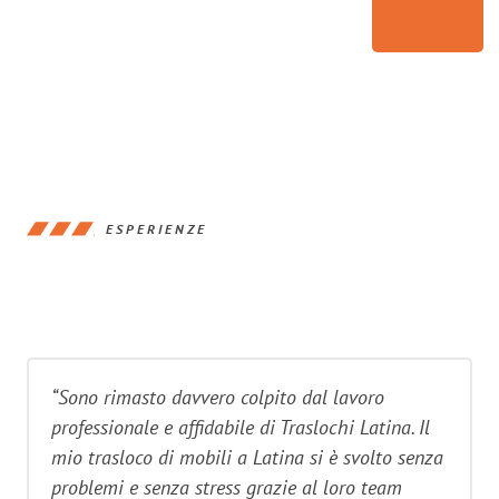
ESPERIENZE
“Sono rimasto davvero colpito dal lavoro
professionale e affidabile di Traslochi Latina. Il
mio trasloco di mobili a Latina si è svolto senza
problemi e senza stress grazie al loro team