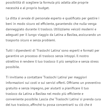
possibilità di scegliere la formula più adatta alle proprie
necessità e al proprio budget.
La ditta si avvale di personale esperto e qualificato per gestire i
beni in modo sicuro ed efficiente, garantendo che nulla venga
danneggiato durante il trasloco. Utilizziamo veicoli moderni e
adeguati per il lungo viaggio da Latina a Basilea, assicurando un
trasporto sicuro e senza problemi.
Tutti i dipendenti di ‘Traslochi Latina’ sono esperti e formati per
garantire un processo di trasloco senza intoppi. Il nostro
obiettivo è rendere il tuo trasloco il più semplice e senza stress
possibile.
Ti invitiamo a contattare ‘Traslochi Latina’ per maggiori
informazioni sui costi e sui servizi offerti. Offriamo un preventivo
gratuito e senza impegno, per aiutarti a pianificare il tuo
trasloco da Latina a Basilea nel modo più efficiente e
conveniente possibile. Lascia che ‘Traslochi Latina’ si prenda cura
del tuo trasloco, affinché tu possa concentrarti su ciò che è