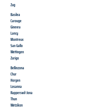
Zug
Basilea
Carouge
Ginevra
Lancy
Montreux
San Gallo
Wettingen
Zurigo
Bellinzona
Chur
Horgen
Losanna
Rapperswil-Jona
Thun
Wetzikon