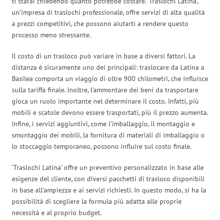
ti starai chiedendo quanto potrebbe costare. ‘Traslochi Latina’,
un’impresa di traslochi professionale, offre servizi di alta qualità
a prezzi competitivi, che possono aiutarti a rendere questo
processo meno stressante.
Il costo di un trasloco può variare in base a diversi fattori. La
distanza è sicuramente uno dei principali: traslocare da Latina a
Basilea comporta un viaggio di oltre 900 chilometri, che influisce
sulla tariffa finale. Inoltre, l’ammontare dei beni da trasportare
gioca un ruolo importante nel determinare il costo. Infatti, più
mobili e scatole devono essere trasportati, più il prezzo aumenta.
Infine, i servizi aggiuntivi, come l’imballaggio, il montaggio e
smontaggio dei mobili, la fornitura di materiali di imballaggio o
lo stoccaggio temporaneo, possono influire sul costo finale.
‘Traslochi Latina’ offre un preventivo personalizzato in base alle
esigenze del cliente, con diversi pacchetti di trasloco disponibili
in base all’ampiezza e ai servizi richiesti. In questo modo, si ha la
possibilità di scegliere la formula più adatta alle proprie
necessità e al proprio budget.