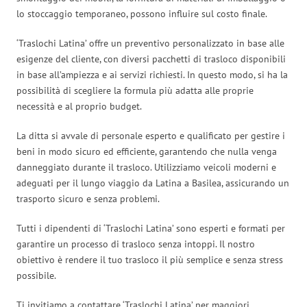
lo stoccaggio temporaneo, possono influire sul costo finale.
‘Traslochi Latina’ offre un preventivo personalizzato in base alle
esigenze del cliente, con diversi pacchetti di trasloco disponibili
in base all’ampiezza e ai servizi richiesti. In questo modo, si ha la
possibilità di scegliere la formula più adatta alle proprie
necessità e al proprio budget.
La ditta si avvale di personale esperto e qualificato per gestire i
beni in modo sicuro ed efficiente, garantendo che nulla venga
danneggiato durante il trasloco. Utilizziamo veicoli moderni e
adeguati per il lungo viaggio da Latina a Basilea, assicurando un
trasporto sicuro e senza problemi.
Tutti i dipendenti di ‘Traslochi Latina’ sono esperti e formati per
garantire un processo di trasloco senza intoppi. Il nostro
obiettivo è rendere il tuo trasloco il più semplice e senza stress
possibile.
Ti invitiamo a contattare ‘Traslochi Latina’ per maggiori