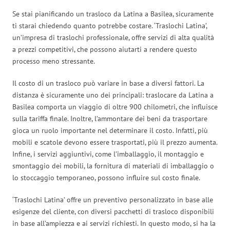
Se stai pianificando un trasloco da Latina a Basilea, sicuramente
ti starai chiedendo quanto potrebbe costare. ‘Traslochi Latina’,
un’impresa di traslochi professionale, offre servizi di alta qualità
a prezzi competitivi, che possono aiutarti a rendere questo
processo meno stressante.
Il costo di un trasloco può variare in base a diversi fattori. La
distanza è sicuramente uno dei principali: traslocare da Latina a
Basilea comporta un viaggio di oltre 900 chilometri, che influisce
sulla tariffa finale. Inoltre, l’ammontare dei beni da trasportare
gioca un ruolo importante nel determinare il costo. Infatti, più
mobili e scatole devono essere trasportati, più il prezzo aumenta.
Infine, i servizi aggiuntivi, come l’imballaggio, il montaggio e
smontaggio dei mobili, la fornitura di materiali di imballaggio o
lo stoccaggio temporaneo, possono influire sul costo finale.
‘Traslochi Latina’ offre un preventivo personalizzato in base alle
esigenze del cliente, con diversi pacchetti di trasloco disponibili
in base all’ampiezza e ai servizi richiesti. In questo modo, si ha la