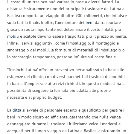
Il costo di un trasloco può variare in base a diversi fattori. La
distanza è sicuramente uno dei principali: traslocare da Latina a
Basilea comporta un viaggio di oltre 900 chilometri, che influisce
sulla tariffa finale. Inoltre, l’ammontare dei
beni
da trasportare
gioca un ruolo importante nel determinare il costo. Infatti, più
mobili
e scatole devono essere trasportati, più il prezzo aumenta.
Infine, i servizi aggiuntivi, come l’imballaggio, il montaggio e
smontaggio dei mobili, la fornitura di materiali di imballaggio o
lo stoccaggio temporaneo, possono influire sul costo finale.
‘Traslochi Latina’ offre un preventivo personalizzato in base alle
esigenze del cliente, con diversi pacchetti di trasloco disponibili
in base all’ampiezza e ai servizi richiesti. In questo modo, si ha la
possibilità di scegliere la formula più adatta alle proprie
necessità e al proprio budget.
La
ditta
si avvale di personale esperto e qualificato per gestire i
beni in modo sicuro ed efficiente, garantendo che nulla venga
danneggiato durante il trasloco. Utilizziamo veicoli moderni e
adeguati per il lungo viaggio da Latina a Basilea, assicurando un