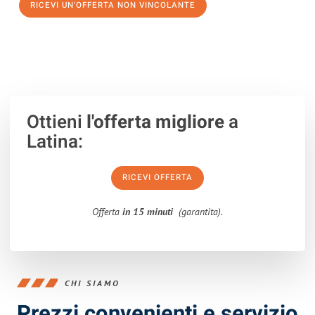
RICEVI UN'OFFERTA NON VINCOLANTE
100% non vincolante – Risposta garantita entro 15 minuti.
Ottieni
l'offerta migliore
a
Latina:
RICEVI OFFERTA
Offerta
in 15 minuti
(garantita).
CHI SIAMO
Prezzi convenienti e servizio