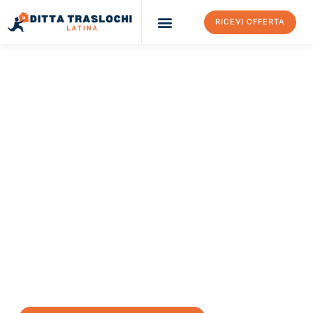
RICEVI OFFERTA
Ditta Traslochi Latina
Servizi Traslochi Latina
Costi e prezzi
TRASLOCHI LATINA
Traslochi Latina
Lucerna
Il tuo trasloco Latina Lucerna può essere così facile! Sperimenta
il nostro
servizio di prima classe
e assicurati i
migliori prezzi in
Latina
.
Richiedo ora la tua offerta personalizzata e fai il primo passo
verso un trasloco senza stress a Lucerna