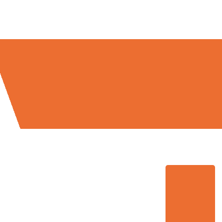
Traslochi Latina in numeri: