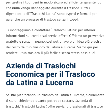
per gestire i tuoi beni in modo sicuro ed efficiente, garantendo
che nulla venga danneggiato durante il trasloco. Tutti i
dipendenti dell'”Traslochi Latina” sono esperti e formati per
garantire un processo di trasloco senza intoppi.
Ti incoraggiamo a contattare “Traslochi Latina” per ulteriori
informazioni sui costi e sui servizi offerti. Offriamo un preventivo
gratuito e senza impegno, così potrai avere un’idea più precisa
del costo del tuo trasloco da Latina a Lucerna. Siamo qui per
rendere il tuo trasloco il più facile e senza stress possibile!
Azienda di Traslochi
Economica per il Trasloco
da Latina a Lucerna
Se stai pianificando un trasloco da Latina a Lucerna, sicuramente
ti starai chiedendo quanto potrebbe costare. L’azienda di
traslochi, “Traslochi Latina”, offre servizi professionali di trasloco