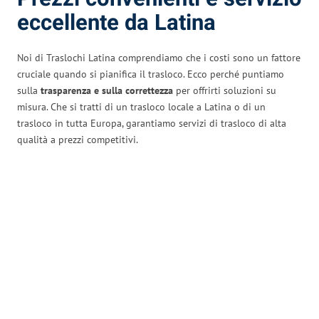
eccellente da Latina
Noi di Traslochi Latina comprendiamo che i costi sono un fattore
cruciale quando si pianifica il trasloco. Ecco perché puntiamo
sulla
trasparenza e sulla correttezza
per offrirti soluzioni su
misura. Che si tratti di un trasloco locale a Latina o di un
trasloco in tutta Europa, garantiamo servizi di trasloco di alta
qualità a prezzi competitivi.