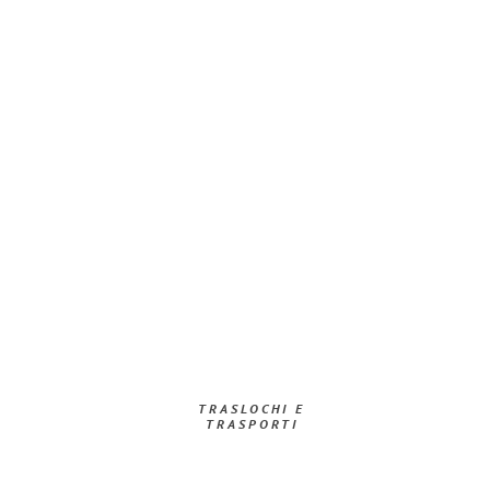
TRASLOCHI E
TRASPORTI​