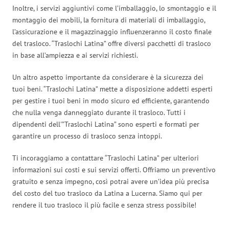
Inoltre, i servizi aggiuntivi come l’imballaggio, lo smontaggio e il
montaggio dei mobili, la fornitura di materiali di imballaggio,
l’assicurazione e il magazzinaggio influenzeranno il costo finale
del trasloco. “Traslochi Latina” offre diversi pacchetti di trasloco
in base all’ampiezza e ai servizi richiesti.
Un altro aspetto importante da considerare è la sicurezza dei
tuoi beni. “Traslochi Latina” mette a disposizione addetti esperti
per gestire i tuoi beni in modo sicuro ed efficiente, garantendo
che nulla venga danneggiato durante il trasloco. Tutti i
dipendenti dell'”Traslochi Latina” sono esperti e formati per
garantire un processo di trasloco senza intoppi.
Ti incoraggiamo a contattare “Traslochi Latina” per ulteriori
informazioni sui costi e sui servizi offerti. Offriamo un preventivo
gratuito e senza impegno, così potrai avere un’idea più precisa
del costo del tuo trasloco da Latina a Lucerna. Siamo qui per
rendere il tuo trasloco il più facile e senza stress possibile!