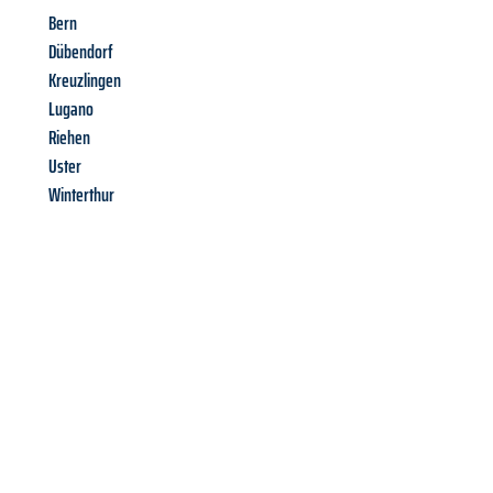
Bern
Dübendorf
Kreuzlingen
Lugano
Riehen
Uster
Winterthur
Richiedi ora la tua
offerta
al
miglior
prezzo !
Inviateci adesso la vostra richiesta non vincolante e