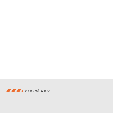
PERCHÉ NOI?