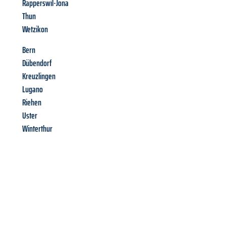
Rapperswil-Jona
Thun
Wetzikon
Bern
Dübendorf
Kreuzlingen
Lugano
Riehen
Uster
Winterthur
Richiedi ora la tua