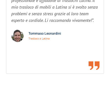
professionale e affidabile di Traslochi Latina. Il
mio trasloco di mobili a Latina si è svolto senza
problemi e senza stress grazie al loro team
esperto e cordiale. Li raccomando vivamente!”.
Tommaso Leonardini
Trasloco a Latina