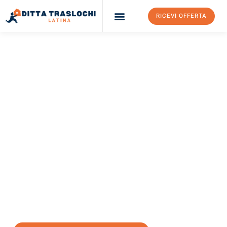
RICEVI OFFERTA
Ditta Traslochi Latina
Servizi Traslochi Latina
Costi e prezzi
TRASLOCHI LATINA
Traslochi Latina
Uster
Il tuo trasloco Latina Uster può essere così facile! Sperimenta il
nostro
servizio di prima classe
e assicurati i
migliori prezzi in
Latina
.
Richiedo ora la tua offerta personalizzata e fai il primo passo
verso un trasloco senza stress a Uster