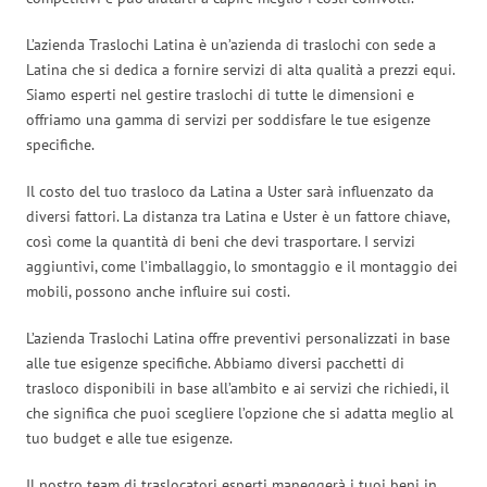
L’azienda Traslochi Latina è un’azienda di traslochi con sede a
Latina che si dedica a fornire servizi di alta qualità a prezzi equi.
Siamo esperti nel gestire traslochi di tutte le dimensioni e
offriamo una gamma di servizi per soddisfare le tue esigenze
specifiche.
Il costo del tuo trasloco da Latina a Uster sarà influenzato da
diversi fattori. La distanza tra Latina e Uster è un fattore chiave,
così come la quantità di beni che devi trasportare. I servizi
aggiuntivi, come l’imballaggio, lo smontaggio e il montaggio dei
mobili, possono anche influire sui costi.
L’azienda Traslochi Latina offre preventivi personalizzati in base
alle tue esigenze specifiche. Abbiamo diversi pacchetti di
trasloco disponibili in base all’ambito e ai servizi che richiedi, il
che significa che puoi scegliere l’opzione che si adatta meglio al
tuo budget e alle tue esigenze.
Il nostro team di traslocatori esperti maneggerà i tuoi beni in