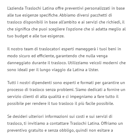
L’azienda Traslochi Latina offre preventivi personalizzati in base
alle tue esigenze specifiche. Abbiamo diversi pacchetti di
trasloco disponibili in base all’ambito e ai servizi che richiedi, il
che significa che puoi scegliere l’opzione che si adatta meglio al
tuo budget e alle tue esigenze.
Il nostro team di traslocatori esperti maneggerà i tuoi beni in
modo sicuro ed efficiente, garantendo che nulla venga
danneggiato durante il trasloco. Utilizziamo veicoli moderni che
sono ideali per il lungo viaggio da Latina a Uster.
Tutti i nostri dipendenti sono esperti e formati per garantire un
processo di trasloco senza problemi. Siamo dedicati a fornire un
servizio clienti di alta qualità e ci impegniamo a fare tutto il
possibile per rendere il tuo trasloco il più facile possibile.
Se desideri ulteriori informazioni sui costi e sui servizi di
trasloco, ti invitiamo a contattare Traslochi Latina. Offriamo un
preventivo gratuito e senza obbligo, quindi non esitare a