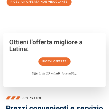
RICEVI UN'OFFERTA NON VINCOLANTE
100% non vincolante – Risposta garantita entro 15 minuti.
Ottieni
l'offerta migliore
a
Latina:
RICEVI OFFERTA
Offerta
in 15 minuti
(garantita).
CHI SIAMO
Prezzi convenienti e servizio