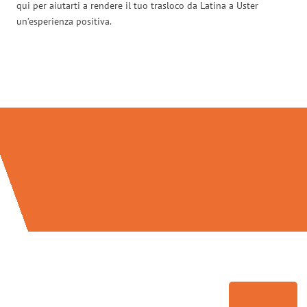
qui per aiutarti a rendere il tuo trasloco da Latina a Uster
un’esperienza positiva.
Traslochi Latina in numeri: