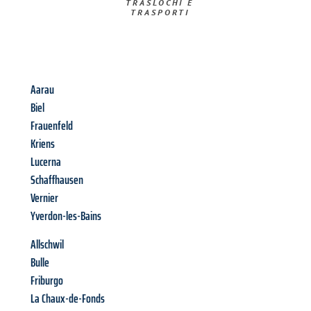
TRASLOCHI E
TRASPORTI​
Aarau
Biel
Frauenfeld
Kriens
Lucerna
Schaffhausen
Vernier
Yverdon-les-Bains
Allschwil
Bulle
Friburgo
La Chaux-de-Fonds