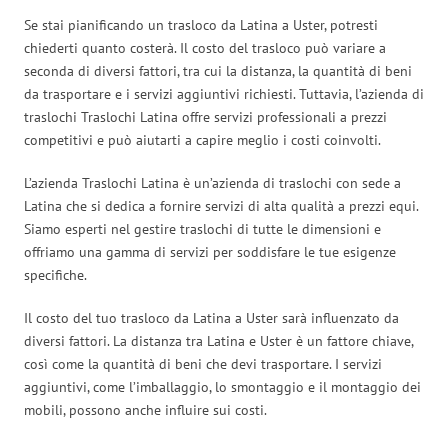
Se stai pianificando un trasloco da Latina a Uster, potresti
chiederti quanto costerà. Il costo del trasloco può variare a
seconda di diversi fattori, tra cui la distanza, la quantità di beni
da trasportare e i servizi aggiuntivi richiesti. Tuttavia, l’azienda di
traslochi Traslochi Latina offre servizi professionali a prezzi
competitivi e può aiutarti a capire meglio i costi coinvolti.
L’azienda Traslochi Latina è un’azienda di traslochi con sede a
Latina che si dedica a fornire servizi di alta qualità a prezzi equi.
Siamo esperti nel gestire traslochi di tutte le dimensioni e
offriamo una gamma di servizi per soddisfare le tue esigenze
specifiche.
Il costo del tuo trasloco da Latina a Uster sarà influenzato da
diversi fattori. La distanza tra Latina e Uster è un fattore chiave,
così come la quantità di beni che devi trasportare. I servizi
aggiuntivi, come l’imballaggio, lo smontaggio e il montaggio dei
mobili, possono anche influire sui costi.