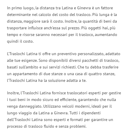
In primo luogo, la distanza tra Latina e Ginevra è un fattore
determinante nel calcolo del costo del trasloco. Più lunga è la
distanza, maggiore sarà il costo. Inoltre, la quantità di beni da
trasportare influisce anch’essa sul prezzo. Più oggetti hai, più
tempo e risorse saranno necessari per il trasloco, aumentando
quindi il costo.
L’Traslochi Latina ti offre un preventivo personalizzato, adattato
alle tue esigenze. Sono disponibili diversi pacchetti di trasloco,
basati sull’ambito e sui servizi richiesti. Che tu debba trasferire
un appartamento di due stanze o una casa di quattro stanze,
l’Traslochi Latina ha la soluzione adatta a te.
Inoltre, l’Traslochi Latina fornisce traslocatori esperti per gestire
i tuoi beni in modo sicuro ed efficiente, garantendo che nulla
venga danneggiato. Utilizzano veicoli moderni, ideali per il
lungo viaggio da Latina a Ginevra. Tutti i dipendenti
dell’Traslochi Latina sono esperti e formati per garantire un
processo di trasloco fluido e senza problemi.