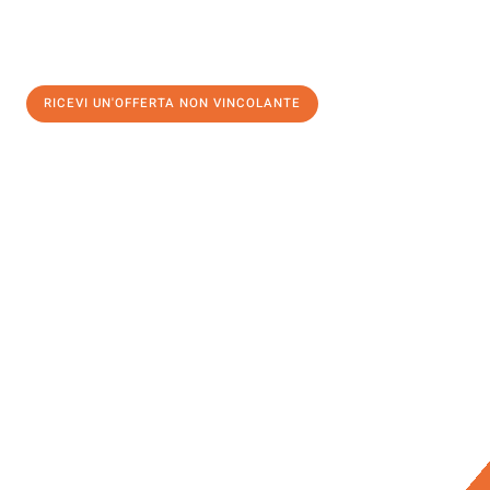
RICEVI UN'OFFERTA NON VINCOLANTE