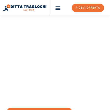
RICEVI OFFERTA
Ditta Traslochi Latina
Servizi Traslochi Latina
Costi e prezzi
TRASLOCHI LATINA
Traslochi Latina
Ginevra
Il tuo trasloco Latina Ginevra può essere così facile! Sperimenta
il nostro
servizio di prima classe
e assicurati i
migliori prezzi in
Latina
.
Richiedo ora la tua offerta personalizzata e fai il primo passo
verso un trasloco senza stress a Ginevra