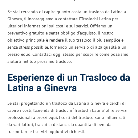
Se stai cercando di capire quanto costa un trasloco da Latina a
Ginevra, ti incoraggiamo a contattare l’Traslochi Latina per
ulteriori informazioni sui costi e sui servizi. Offriamo un
preventivo gratuito e senza obbligo d’acquisto. Il nostro
obiettivo principale è rendere il tuo trasloco il più semplice e
senza stress possibile, fornendo un servizio di alta qualità a un
prezzo equo. Contattaci oggi stesso per scoprire come possiamo
aiutarti nel tuo prossimo trasloco.
Esperienze di un Trasloco da
Latina a Ginevra
Se stai progettando un trasloco da Latina a Ginevra e cerchi di
capire i costi, l’azienda di traslochi ‘Traslochi Latina’ offre servizi
professionali a prezzi equi. I costi del trasloco sono influenzati
da vari fattori, tra cui la distanza, la quantità di beni da
trasportare e i servizi aggiuntivi richiesti.