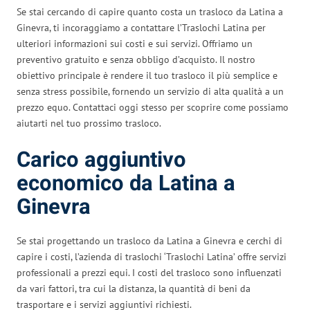
Se stai cercando di capire quanto costa un trasloco da Latina a
Ginevra, ti incoraggiamo a contattare l’Traslochi Latina per
ulteriori informazioni sui costi e sui servizi. Offriamo un
preventivo gratuito e senza obbligo d’acquisto. Il nostro
obiettivo principale è rendere il tuo trasloco il più semplice e
senza stress possibile, fornendo un servizio di alta qualità a un
prezzo equo. Contattaci oggi stesso per scoprire come possiamo
aiutarti nel tuo prossimo trasloco.
Carico aggiuntivo
economico da Latina a
Ginevra
Se stai progettando un trasloco da Latina a Ginevra e cerchi di
capire i costi, l’azienda di traslochi ‘Traslochi Latina’ offre servizi
professionali a prezzi equi. I costi del trasloco sono influenzati
da vari fattori, tra cui la distanza, la quantità di beni da
trasportare e i servizi aggiuntivi richiesti.