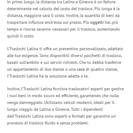
In primo luogo, la distanza tra Latina e Ginevra è un fattore
determinante nel calcolo del costo del trasloco. Più lunga è la
distanza, maggiore sarà il costo. Inoltre, la quantità di beni da
trasportare influisce anch’essa sul prezzo. Più
oggetti
hai, più
tempo e risorse saranno necessari per il trasloco, aumentando
quindi il costo.
L’Traslochi Latina ti offre un preventivo personalizzato, adattato
alle tue esigenze. Sono disponibili diversi pacchetti di trasloco,
basati sull’ambito e sui servizi richiesti. Che tu debba trasferire
un appartamento di due stanze o una
casa
di quattro stanze,
l’Traslochi Latina ha la soluzione adatta a te.
Inoltre, l’Traslochi Latina fornisce traslocatori esperti per gestire
i tuoi beni in modo sicuro ed efficiente, garantendo che nulla
venga danneggiato. Utilizzano veicoli moderni, ideali per il
lungo viaggio da Latina a Ginevra. Tutti i dipendenti
dell’Traslochi Latina sono esperti e formati per garantire un
processo di trasloco fluido e senza problemi.