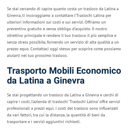
Se stai cercando di capire quanto costa un trasloco da Latina a
Ginevra, ti incoraggiamo a contattare l’Traslochi Latina per
ulteriori informazioni sui costi e sui servizi. Offriamo un
preventivo gratuito e senza obbligo d’acquisto. Il nostro
obiettivo principale è rendere il tuo trasloco il più semplice e
senza stress possibile, fornendo un servizio di alta qualità a un
prezzo equo. Contattaci oggi stesso per scoprire come possiamo
aiutarti nel tuo prossimo trasloco.
Trasporto Mobili Economico
da Latina a Ginevra
Se stai progettando un trasloco da Latina a Ginevra e cerchi di
capire i costi, l’azienda di traslochi ‘Traslochi Latina’ offre servizi
professionali a prezzi equi. I costi del trasloco sono influenzati
da vari fattori, tra cui la distanza, la quantità di beni da
trasportare e i servizi aggiuntivi richiesti.