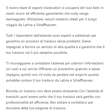
Il nostro team di esperti traslocatori si occuperà dei tuoi beni in
modo sicuro ed efficiente, garantendo che nulla venga
danneggiato. Utilizziamo veicoli moderni, ideali per il lungo
viaggio da Latina a Schaffhausen.
Tutti i dipendenti dell’azienda sono esperti e addestrati per
garantire un processo di trasloco senza problemi. Siamo
impegnati a fornire un servizio di alta qualità e a garantire che il
tuo trasloco sia il più semplice possibile.
Ti incoraggiamo a contattare l’azienda per ulteriori informazioni
sui costi e sui servizi. Offriamo un preventivo gratuito e senza
impegno, quindi non c’è nulla da perdere nel scoprire quanto
potrebbe costare il tuo trasloco da Latina a Schaffhausen.
Ricorda, un trasloco non deve essere stressante. Con l’azienda di
traslochi, puoi essere certo che il tuo trasloco sarà gestito con
professionalità ed efficienza. Non esitare a contattarci per
discutere delle tue esigenze di trasloco.