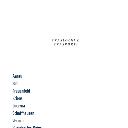
TRASLOCHI E
TRASPORTI​
Aarau
Biel
Frauenfeld
Kriens
Lucerna
Schaffhausen
Vernier