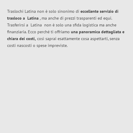
Traslochi Latina non è solo sinonimo di
eccellente
servizio di
trasloco
a
Latina
, ma anche di prezzi trasparenti ed equi.
Trasferirsi a
Latina
non è solo una sfida logistica ma anche
finanziaria. Ecco perché ti offriamo
una panoramica dettagliata e
chiara dei costi,
così saprai esattamente cosa aspettarti, senza
costi nascosti o spese impreviste.