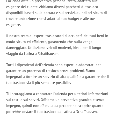
L’azienda offre un preventivo personalizzato, adattato alle
esigenze del cliente. Abbiamo diversi pacchetti di trasloco
disponibili basati sulla portata e sui servizi, quindi sei sicuro di
trovare un’opzione che si adatti al tuo budget e alle tue
esigenze.
Il nostro team di esperti traslocatori si occuperà dei tuoi beni in
modo sicuro ed efficiente, garantendo che nulla venga
danneggiato. Utilizziamo veicoli moderni, ideali per il lungo
viaggio da Latina a Schaffhausen.
Tutti i dipendenti dell’azienda sono esperti e addestrati per
garantire un processo di trasloco senza problemi. Siamo
impegnati a fornire un servizio di alta qualità e a garantire che il
tuo trasloco sia il più semplice possibile.
Ti incoraggiamo a contattare l’azienda per ulteriori informazioni
sui costi e sui servizi. Offriamo un preventivo gratuito e senza
impegno, quindi non c’è nulla da perdere nel scoprire quanto
potrebbe costare il tuo trasloco da Latina a Schaffhausen.