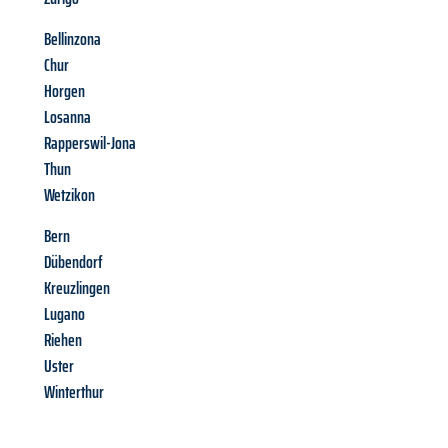
Bellinzona
Chur
Horgen
Losanna
Rapperswil-Jona
Thun
Wetzikon
Bern
Dübendorf
Kreuzlingen
Lugano
Riehen
Uster
Winterthur