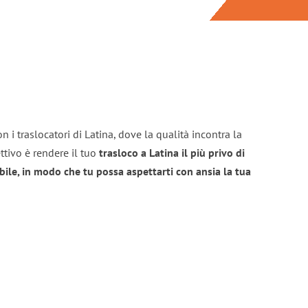
 i traslocatori di Latina, dove la qualità incontra la
ttivo è rendere il tuo
trasloco a Latina il più privo di
bile, in modo che tu possa aspettarti con ansia la tua