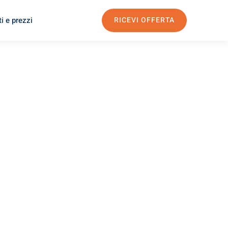
i e prezzi
RICEVI OFFERTA