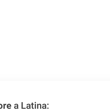
o passo verso un
ore
a Latina: