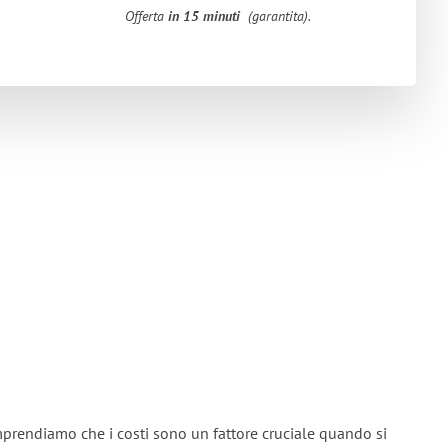
Offerta
in 15 minuti
(garantita).
mprendiamo che i costi sono un fattore cruciale quando si