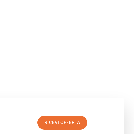
RICEVI OFFERTA