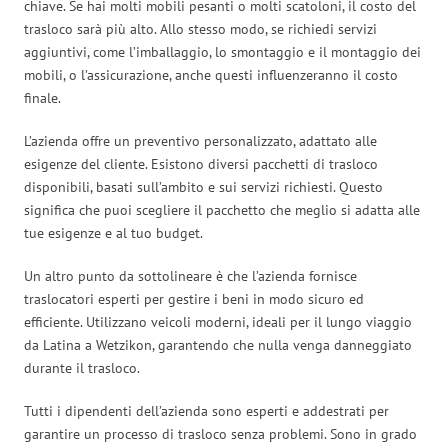
chiave. Se hai molti mobili pesanti o molti scatoloni, il costo del
trasloco sarà più alto. Allo stesso modo, se richiedi servizi
aggiuntivi, come l’imballaggio, lo smontaggio e il montaggio dei
mobili, o l’assicurazione, anche questi influenzeranno il costo
finale.
L’azienda offre un preventivo personalizzato, adattato alle
esigenze del cliente. Esistono diversi pacchetti di trasloco
disponibili, basati sull’ambito e sui servizi richiesti. Questo
significa che puoi scegliere il pacchetto che meglio si adatta alle
tue esigenze e al tuo budget.
Un altro punto da sottolineare è che l’azienda fornisce
traslocatori esperti per gestire i beni in modo sicuro ed
efficiente. Utilizzano veicoli moderni, ideali per il lungo viaggio
da Latina a Wetzikon, garantendo che nulla venga danneggiato
durante il trasloco.
Tutti i dipendenti dell’azienda sono esperti e addestrati per
garantire un processo di trasloco senza problemi. Sono in grado