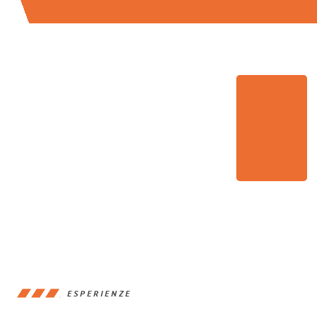
ESPERIENZE