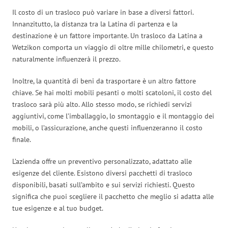
Il costo di un trasloco può variare in base a diversi fattori.
Innanzitutto, la distanza tra la Latina di partenza e la
destinazione è un fattore importante. Un trasloco da Latina a
Wetzikon comporta un viaggio di oltre mille chilometri, e questo
naturalmente influenzerà il prezzo.
Inoltre, la quantità di beni da trasportare è un altro fattore
chiave. Se hai molti mobili pesanti o molti scatoloni, il costo del
trasloco sarà più alto. Allo stesso modo, se richiedi servizi
aggiuntivi, come l’imballaggio, lo smontaggio e il montaggio dei
mobili, o l’assicurazione, anche questi influenzeranno il costo
finale.
L’azienda offre un preventivo personalizzato, adattato alle
esigenze del cliente. Esistono diversi pacchetti di trasloco
disponibili, basati sull’ambito e sui servizi richiesti. Questo
significa che puoi scegliere il pacchetto che meglio si adatta alle
tue esigenze e al tuo budget.