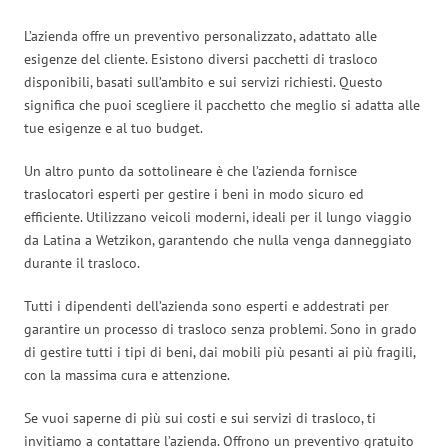
L’azienda offre un preventivo personalizzato, adattato alle
esigenze del cliente. Esistono diversi pacchetti di trasloco
disponibili, basati sull’ambito e sui servizi richiesti. Questo
significa che puoi scegliere il pacchetto che meglio si adatta alle
tue esigenze e al tuo budget.
Un altro punto da sottolineare è che l’azienda fornisce
traslocatori esperti per gestire i beni in modo sicuro ed
efficiente. Utilizzano veicoli moderni, ideali per il lungo viaggio
da Latina a Wetzikon, garantendo che nulla venga danneggiato
durante il trasloco.
Tutti i dipendenti dell’azienda sono esperti e addestrati per
garantire un processo di trasloco senza problemi. Sono in grado
di gestire tutti i tipi di beni, dai mobili più pesanti ai più fragili,
con la massima cura e attenzione.
Se vuoi saperne di più sui costi e sui servizi di trasloco, ti
invitiamo a contattare l’azienda. Offrono un preventivo gratuito