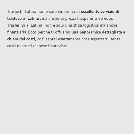
Traslochi Latina non è solo sinonimo di
eccellente
servizio di
trasloco
a
Latina
, ma anche di prezzi trasparenti ed equi.
Trasferirsi a
Latina
non è solo una sfida logistica ma anche
finanziaria. Ecco perché ti offriamo
una panoramica dettagliata e
chiara dei costi,
così saprai esattamente cosa aspettarti, senza
costi nascosti o spese impreviste.