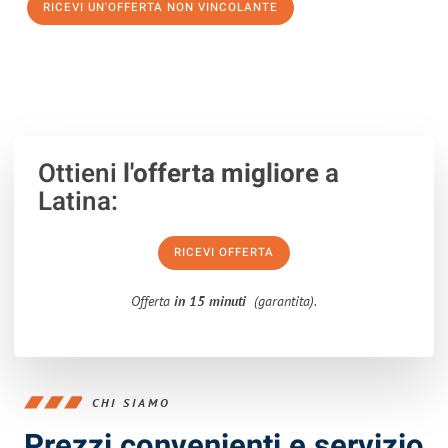
RICEVI UN'OFFERTA NON VINCOLANTE
100% non vincolante – Risposta garantita entro 15 minuti.
Ottieni
l'offerta migliore
a
Latina:
RICEVI OFFERTA
Offerta
in 15 minuti
(garantita).
CHI SIAMO
Prezzi convenienti e servizio