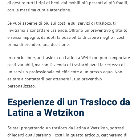
di gestire tutti i tipi di beni, dai mobili più pesanti ai più fragili,
con la massima cura e attenzione.
Se vuoi saperne di più sui costi e sui servizi di trasloco, ti
invitiamo a contattare l’azienda. Offrono un preventivo gratuito
e senza impegno, dandoti la possibilità di capire meglio i costi
prima di prendere una decisione.
In conclusione, un trasloco da Latina a Wetzikon può comportare
costi variabili, ma con l’azienda di traslochi avrai la certezza di
un servizio professionale ed efficiente a un prezzo equo. Non
esitare a contattarli per ottenere il tuo preventivo
personalizzato.
Esperienze di un Trasloco da
Latina a Wetzikon
Se stai progettando un trasloco da Latina a Wetzikon, potresti
chiederti quali saranno i costi. In questo articolo, cercheremo di