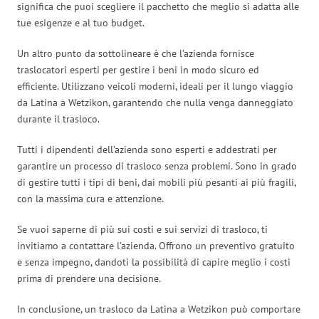
significa che puoi scegliere il pacchetto che meglio si adatta alle
tue esigenze e al tuo budget.
Un altro punto da sottolineare è che l’azienda fornisce
traslocatori esperti per gestire i beni in modo sicuro ed
efficiente. Utilizzano veicoli moderni, ideali per il lungo viaggio
da Latina a Wetzikon, garantendo che nulla venga danneggiato
durante il trasloco.
Tutti i dipendenti dell’azienda sono esperti e addestrati per
garantire un processo di trasloco senza problemi. Sono in grado
di gestire tutti i tipi di beni, dai mobili più pesanti ai più fragili,
con la massima cura e attenzione.
Se vuoi saperne di più sui costi e sui servizi di trasloco, ti
invitiamo a contattare l’azienda. Offrono un preventivo gratuito
e senza impegno, dandoti la possibilità di capire meglio i costi
prima di prendere una decisione.
In conclusione, un trasloco da Latina a Wetzikon può comportare