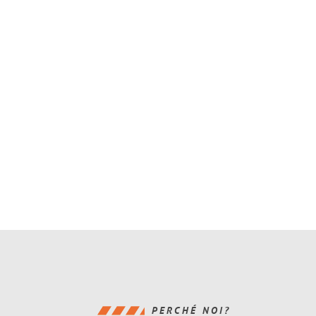
PERCHÉ NOI?