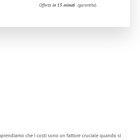
Offerta
in 15 minuti
(garantita).
mprendiamo che i costi sono un fattore cruciale quando si