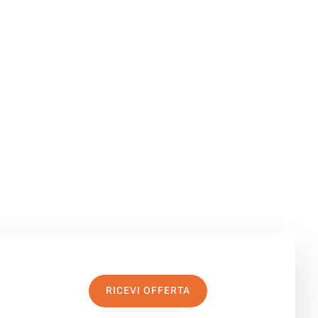
RICEVI OFFERTA