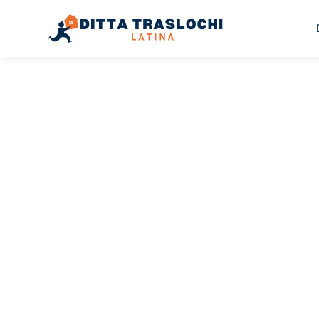
TRASLOCHI LATINA
Traslochi
Latina
Biel
Il tuo trasloco Latina Biel può essere così facile! Speri