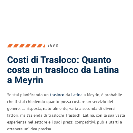
INFO
Costi di Trasloco: Quanto
costa un trasloco da Latina
a Meyrin
Se stai pianificando un
trasloco
da
Latina
a Meyrin, è probabile
che ti stai chiedendo quanto possa costare un servizio del
genere. La risposta, naturalmente, varia a seconda di diversi
fattori, ma l’azienda di traslochi Traslochi Latina, con la sua vasta
esperienza nel settore e i suoi prezzi competitivi, può aiutarti a
ottenere un’idea precisa.