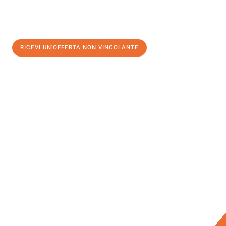
RICEVI UN'OFFERTA NON VINCOLANTE