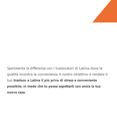
Sperimenta la differenza con i traslocatori di Latina, dove la
qualità incontra la convenienza. Il nostro obiettivo è rendere il
tuo
trasloco a Latina il più privo di stress e conveniente
possibile, in modo che tu possa aspettarti con ansia la tua
nuova casa.