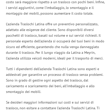
costo sarà maggiore rispetto a un trasloco con pochi beni. Infine,
i servizi aggiuntivi, come l’imballaggio, lo smontaggio e il
montaggio dei mobili, possono aumentare il costo totale.
L’azienda Traslochi Latina offre un preventivo personalizzato,
adattato alle esigenze del cliente. Sono disponibili diversi
pacchetti di trasloco, basati sul volume e sui servizi richiesti. Il
personale esperto dell’azienda si occuperà dei tuoi beni in modo
sicuro ed efficiente, garantendo che nulla venga danneggiato
durante il trasloco. Per il lungo viaggio da Latina a Meyrin,
l’azienda utilizza veicoli moderni, ideali per il trasporto di merci.
Tutti i dipendenti dell’azienda Traslochi Latina sono esperti e
addestrati per garantire un processo di trasloco senza problemi.
Sono in grado di gestire ogni aspetto del trasloco, dal
caricamento e scaricamento dei beni, all’imballaggio e allo
smontaggio dei mobili.
Se desideri maggiori informazioni sui costi e sui servizi di
trasloco, non esitare a contattare l’azienda Traslochi Latina. Ti