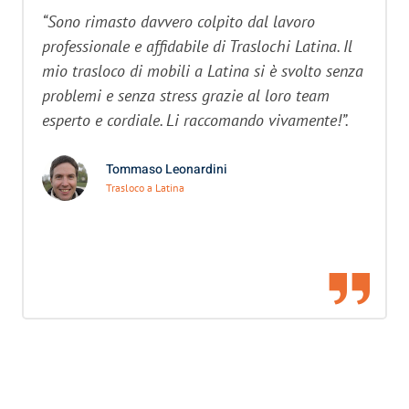
“Sono rimasto davvero colpito dal lavoro
professionale e affidabile di Traslochi Latina. Il
mio trasloco di mobili a Latina si è svolto senza
problemi e senza stress grazie al loro team
esperto e cordiale. Li raccomando vivamente!”.
Tommaso Leonardini
Trasloco a Latina