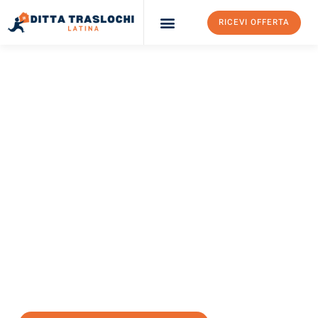
RICEVI OFFERTA
Ditta Traslochi Latina
Servizi Traslochi Latina
Costi e prezzi
TRASLOCHI LATINA
Traslochi Latina
Meyrin
Il tuo trasloco Latina Meyrin può essere così facile! Sperimenta
il nostro
servizio di prima classe
e assicurati i
migliori prezzi in
Latina
.
Richiedo ora la tua offerta personalizzata e fai il primo passo
verso un trasloco senza stress a Meyrin