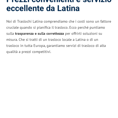
eccellente da Latina
Noi di Traslochi Latina comprendiamo che i costi sono un fattore
cruciale quando si pianifica il trasloco. Ecco perché puntiamo
sulla
trasparenza e sulla correttezza
per offrirti soluzioni su
misura. Che si tratti di un trasloco locale a Latina o di un
trasloco in tutta Europa, garantiamo servizi di trasloco di alta
qualità a prezzi competitivi.