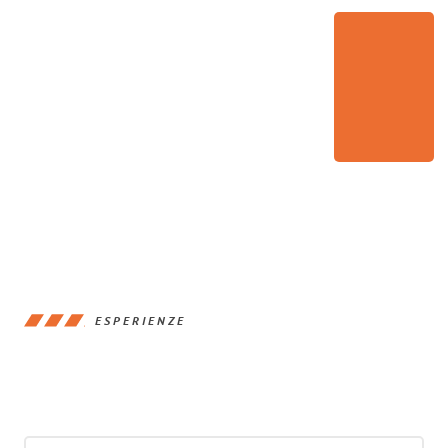
ESPERIENZE