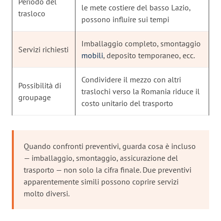
Periodo del
le mete costiere del basso Lazio,
trasloco
possono influire sui tempi
Imballaggio completo, smontaggio
Servizi richiesti
mobili
, deposito temporaneo, ecc.
Condividere il mezzo con altri
Possibilità di
traslochi verso la Romania riduce il
groupage
costo unitario del trasporto
Quando confronti preventivi, guarda cosa è incluso
— imballaggio, smontaggio, assicurazione del
trasporto — non solo la cifra finale. Due preventivi
apparentemente simili possono coprire servizi
molto diversi.