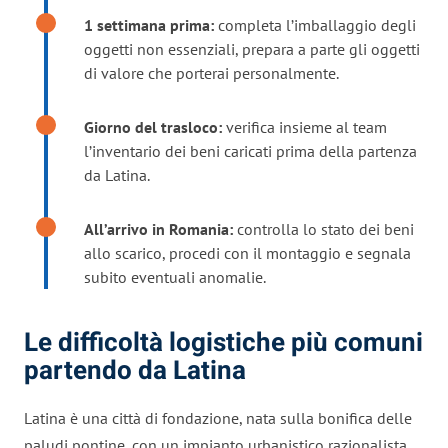
1 settimana prima:
completa l’imballaggio degli
oggetti non essenziali, prepara a parte gli oggetti
di valore che porterai personalmente.
Giorno del trasloco:
verifica insieme al team
l’inventario dei beni caricati prima della partenza
da Latina.
All’arrivo in Romania:
controlla lo stato dei beni
allo scarico, procedi con il montaggio e segnala
subito eventuali anomalie.
Le difficoltà logistiche più comuni
partendo da Latina
Latina è una città di fondazione, nata sulla bonifica delle
paludi pontine, con un impianto urbanistico razionalista