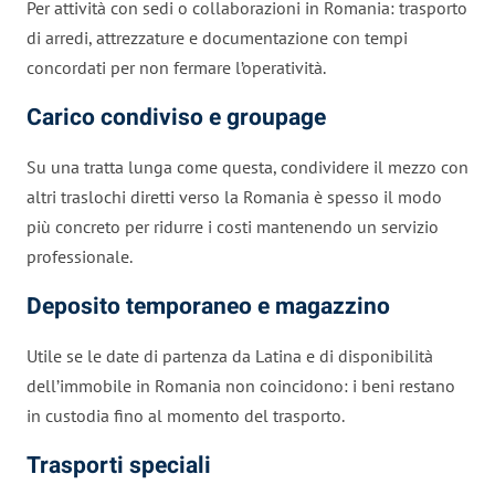
Per attività con sedi o collaborazioni in Romania: trasporto
di arredi, attrezzature e documentazione con tempi
concordati per non fermare l’operatività.
Carico condiviso e groupage
Su una tratta lunga come questa, condividere il mezzo con
altri traslochi diretti verso la Romania è spesso il modo
più concreto per ridurre i costi mantenendo un servizio
professionale.
Deposito temporaneo e magazzino
Utile se le date di partenza da Latina e di disponibilità
dell’immobile in Romania non coincidono: i beni restano
in custodia fino al momento del trasporto.
Trasporti speciali