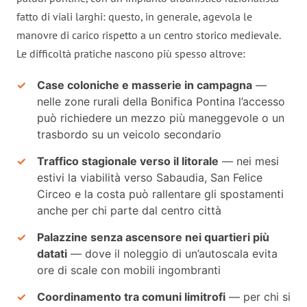
fatto di viali larghi: questo, in generale, agevola le
manovre di carico rispetto a un centro storico medievale.
Le difficoltà pratiche nascono più spesso altrove:
Case coloniche e masserie in campagna
—
nelle zone rurali della Bonifica Pontina l’accesso
può richiedere un mezzo più maneggevole o un
trasbordo su un veicolo secondario
Traffico stagionale verso il litorale
— nei mesi
estivi la viabilità verso Sabaudia, San Felice
Circeo e la costa può rallentare gli spostamenti
anche per chi parte dal centro città
Palazzine senza ascensore nei quartieri più
datati
— dove il noleggio di un’autoscala evita
ore di scale con mobili ingombranti
Coordinamento tra comuni limitrofi
— per chi si