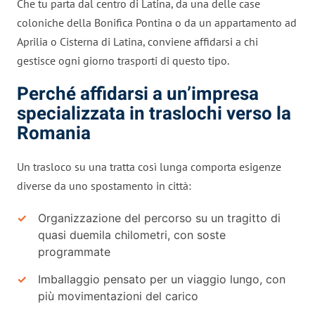
Che tu parta dal centro di Latina, da una delle case
coloniche della Bonifica Pontina o da un appartamento ad
Aprilia o Cisterna di Latina, conviene affidarsi a chi
gestisce ogni giorno trasporti di questo tipo.
Perché affidarsi a un’impresa
specializzata in traslochi verso la
Romania
Un trasloco su una tratta così lunga comporta esigenze
diverse da uno spostamento in città:
Organizzazione del percorso su un tragitto di
quasi duemila chilometri, con soste
programmate
Imballaggio pensato per un viaggio lungo, con
più movimentazioni del carico