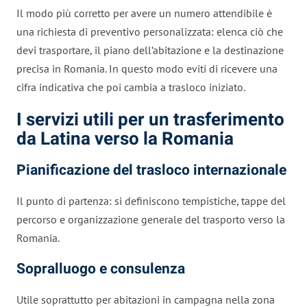
Il modo più corretto per avere un numero attendibile è
una richiesta di preventivo personalizzata: elenca ciò che
devi trasportare, il piano dell’abitazione e la destinazione
precisa in Romania. In questo modo eviti di ricevere una
cifra indicativa che poi cambia a trasloco iniziato.
I servizi utili per un trasferimento
da Latina verso la Romania
Pianificazione del trasloco internazionale
Il punto di partenza: si definiscono tempistiche, tappe del
percorso e organizzazione generale del trasporto verso la
Romania.
Sopralluogo e consulenza
Utile soprattutto per abitazioni in campagna nella zona