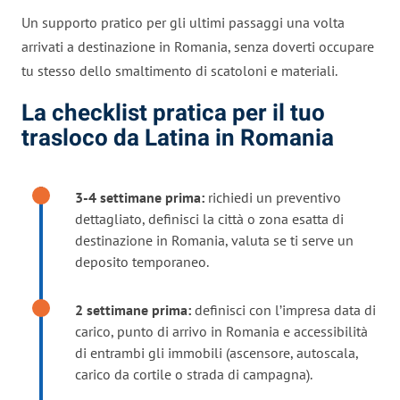
Un supporto pratico per gli ultimi passaggi una volta
arrivati a destinazione in Romania, senza doverti occupare
tu stesso dello smaltimento di scatoloni e materiali.
La checklist pratica per il tuo
trasloco da Latina in Romania
3-4 settimane prima:
richiedi un preventivo
dettagliato, definisci la città o zona esatta di
destinazione in Romania, valuta se ti serve un
deposito temporaneo.
2 settimane prima:
definisci con l’impresa data di
carico, punto di arrivo in Romania e accessibilità
di entrambi gli immobili (ascensore, autoscala,
carico da cortile o strada di campagna).