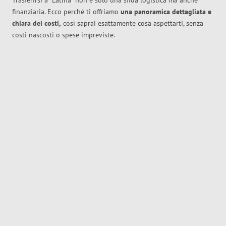
Trasferirsi a
Latina
non è solo una sfida logistica ma anche
finanziaria. Ecco perché ti offriamo
una panoramica dettagliata e
chiara dei costi,
così saprai esattamente cosa aspettarti, senza
costi nascosti o spese impreviste.