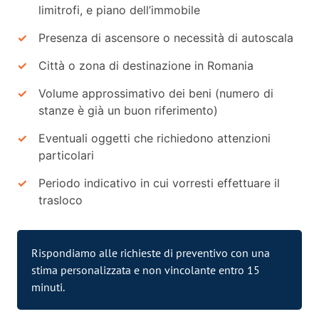
limitrofi, e piano dell’immobile
Presenza di ascensore o necessità di autoscala
Città o zona di destinazione in Romania
Volume approssimativo dei beni (numero di
stanze è già un buon riferimento)
Eventuali oggetti che richiedono attenzioni
particolari
Periodo indicativo in cui vorresti effettuare il
trasloco
Rispondiamo alle richieste di preventivo con una
stima personalizzata e non vincolante entro 15
minuti.