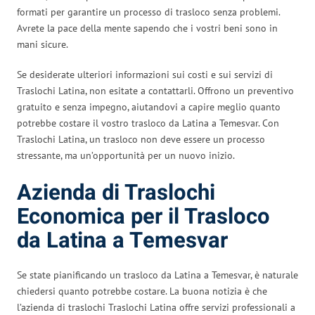
formati per garantire un processo di trasloco senza problemi.
Avrete la pace della mente sapendo che i vostri beni sono in
mani sicure.
Se desiderate ulteriori informazioni sui costi e sui servizi di
Traslochi Latina, non esitate a contattarli. Offrono un preventivo
gratuito e senza impegno, aiutandovi a capire meglio quanto
potrebbe costare il vostro trasloco da Latina a Temesvar. Con
Traslochi Latina, un trasloco non deve essere un processo
stressante, ma un’opportunità per un nuovo inizio.
Azienda di Traslochi
Economica per il Trasloco
da Latina a Temesvar
Se state pianificando un trasloco da Latina a Temesvar, è naturale
chiedersi quanto potrebbe costare. La buona notizia è che
l’azienda di traslochi Traslochi Latina offre servizi professionali a