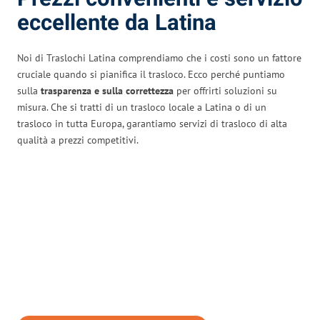
eccellente da Latina
Noi di Traslochi Latina comprendiamo che i costi sono un fattore
cruciale quando si pianifica il trasloco. Ecco perché puntiamo
sulla
trasparenza e sulla correttezza
per offrirti soluzioni su
misura. Che si tratti di un trasloco locale a Latina o di un
trasloco in tutta Europa, garantiamo servizi di trasloco di alta
qualità a prezzi competitivi.