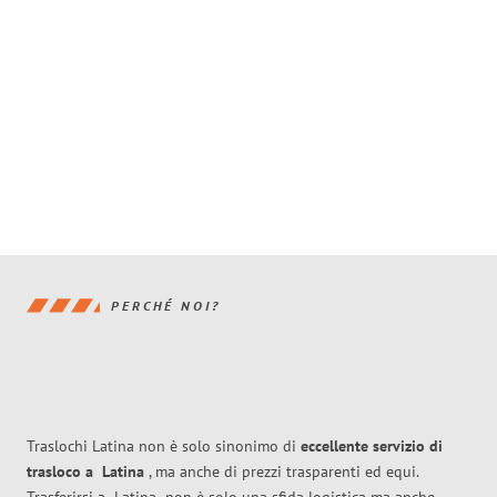
PERCHÉ NOI?
Traslochi Latina non è solo sinonimo di
eccellente
servizio di
trasloco
a
Latina
, ma anche di prezzi trasparenti ed equi.