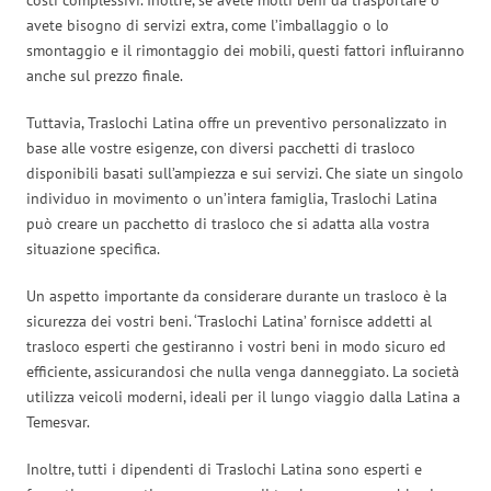
avete bisogno di servizi extra, come l’imballaggio o lo
smontaggio e il rimontaggio dei mobili, questi fattori influiranno
anche sul prezzo finale.
Tuttavia, Traslochi Latina offre un preventivo personalizzato in
base alle vostre esigenze, con diversi pacchetti di trasloco
disponibili basati sull’ampiezza e sui servizi. Che siate un singolo
individuo in movimento o un’intera famiglia, Traslochi Latina
può creare un pacchetto di trasloco che si adatta alla vostra
situazione specifica.
Un aspetto importante da considerare durante un trasloco è la
sicurezza dei vostri beni. ‘Traslochi Latina’ fornisce addetti al
trasloco esperti che gestiranno i vostri beni in modo sicuro ed
efficiente, assicurandosi che nulla venga danneggiato. La società
utilizza veicoli moderni, ideali per il lungo viaggio dalla Latina a
Temesvar.
Inoltre, tutti i dipendenti di Traslochi Latina sono esperti e