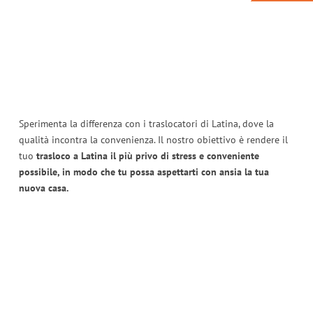
Sperimenta la differenza con i traslocatori di Latina, dove la
qualità incontra la convenienza. Il nostro obiettivo è rendere il
tuo
trasloco a Latina il più privo di stress e conveniente
possibile, in modo che tu possa aspettarti con ansia la tua
nuova casa.