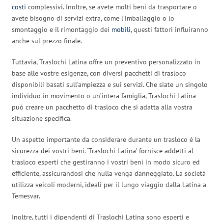
costi
complessivi. Inoltre, se avete molti beni da trasportare o
avete bisogno di servizi extra, come l’imballaggio o lo
smontaggio e il rimontaggio dei
mobili
, questi fattori influiranno
anche sul prezzo finale.
Tuttavia, Traslochi Latina offre un preventivo personalizzato in
base alle vostre esigenze, con diversi pacchetti di trasloco
disponibili basati sull’ampiezza e sui servizi. Che siate un singolo
individuo in movimento o un’intera famiglia, Traslochi Latina
può creare un pacchetto di trasloco che si adatta alla vostra
situazione specifica.
Un aspetto importante da considerare durante un trasloco è la
sicurezza dei vostri beni. ‘Traslochi Latina’ fornisce addetti al
trasloco esperti che gestiranno i vostri beni in modo sicuro ed
efficiente, assicurandosi che nulla venga danneggiato. La società
utilizza veicoli moderni, ideali per il lungo viaggio dalla Latina a
Temesvar.
Inoltre, tutti i dipendenti di Traslochi Latina sono esperti e