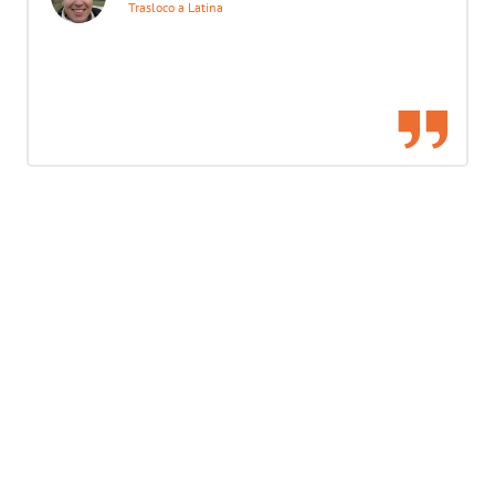
Trasloco a Latina