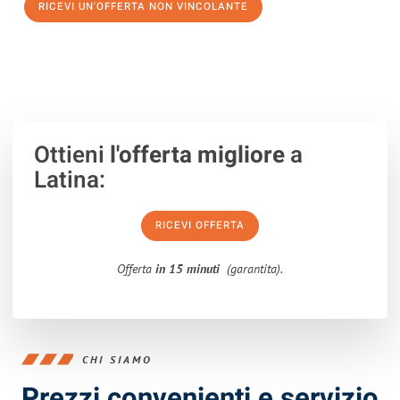
RICEVI UN'OFFERTA NON VINCOLANTE
100% non vincolante – Risposta garantita entro 15 minuti.
Ottieni
l'offerta migliore
a
Latina:
RICEVI OFFERTA
Offerta
in 15 minuti
(garantita).
CHI SIAMO
Prezzi convenienti e servizio