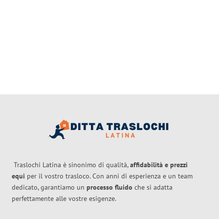
Traslochi Latina è sinonimo di qualità,
affidabilità e prezzi
equi
per il vostro trasloco. Con anni di esperienza e un team
dedicato, garantiamo un
processo fluido
che si adatta
perfettamente alle vostre esigenze.