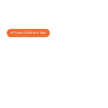
assicuratevi la vostra
offerta di trasloco per le vostre esigenze
a Latina
al miglior prezzo! Approfitta dell’occasione per
un
trasloco senza stress
e con il massimo comfort:
OTTIENI L'OFFERTA ORA