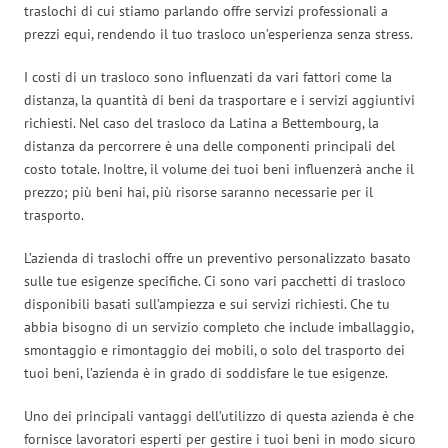
traslochi di cui stiamo parlando offre servizi professionali a
prezzi equi, rendendo il tuo trasloco un’esperienza senza stress.
I costi di un trasloco sono influenzati da vari fattori come la
distanza, la quantità di beni da trasportare e i servizi aggiuntivi
richiesti. Nel caso del trasloco da Latina a Bettembourg, la
distanza da percorrere è una delle componenti principali del
costo totale. Inoltre, il volume dei tuoi beni influenzerà anche il
prezzo; più beni hai, più risorse saranno necessarie per il
trasporto.
L’azienda di traslochi offre un preventivo personalizzato basato
sulle tue esigenze specifiche. Ci sono vari pacchetti di trasloco
disponibili basati sull’ampiezza e sui servizi richiesti. Che tu
abbia bisogno di un servizio completo che include imballaggio,
smontaggio e rimontaggio dei mobili, o solo del trasporto dei
tuoi beni, l’azienda è in grado di soddisfare le tue esigenze.
Uno dei principali vantaggi dell’utilizzo di questa azienda è che
fornisce lavoratori esperti per gestire i tuoi beni in modo sicuro