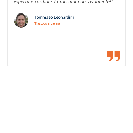
esperto e cordiale. Li raccomando vivamente!”.
Tommaso Leonardini
Trasloco a Latina