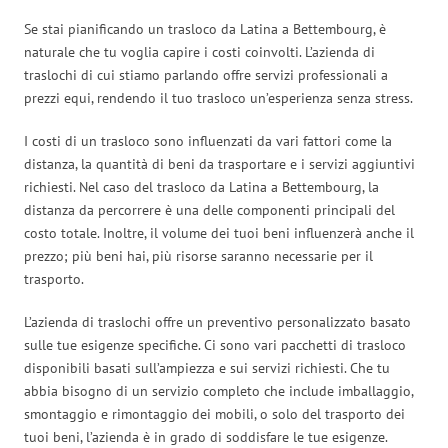
Se stai pianificando un trasloco da Latina a Bettembourg, è
naturale che tu voglia capire i costi coinvolti. L’azienda di
traslochi di cui stiamo parlando offre servizi professionali a
prezzi equi, rendendo il tuo trasloco un’esperienza senza stress.
I costi di un trasloco sono influenzati da vari fattori come la
distanza, la quantità di beni da trasportare e i servizi aggiuntivi
richiesti. Nel caso del trasloco da Latina a Bettembourg, la
distanza da percorrere è una delle componenti principali del
costo totale. Inoltre, il volume dei tuoi beni influenzerà anche il
prezzo; più beni hai, più risorse saranno necessarie per il
trasporto.
L’azienda di traslochi offre un preventivo personalizzato basato
sulle tue esigenze specifiche. Ci sono vari pacchetti di trasloco
disponibili basati sull’ampiezza e sui servizi richiesti. Che tu
abbia bisogno di un servizio completo che include imballaggio,
smontaggio e rimontaggio dei mobili, o solo del trasporto dei
tuoi beni, l’azienda è in grado di soddisfare le tue esigenze.