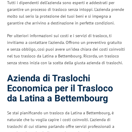
Tutti i dipendenti dell’azienda sono esperti e addestrati per
garantire un processo di trasloco senza intoppi. L’azienda prende
molto sul serio la protezione dei tuoi beni e si impegna a
garantire che arrivino a destinazione in perfette condizioni.
Per ulteriori informazioni sui costi e i servizi di trasloco, ti
invitiamo a contattare l’azienda. Offrono un preventivo gratuito
e senza obbligo, così puoi avere un’idea chiara dei costi coinvolti
nel tuo trasloco da Latina a Bettembourg. Ricorda, un trasloco
senza stress inizia con la scelta della giusta azienda di traslochi.
Azienda di Traslochi
Economica per il Trasloco
da Latina a Bettembourg
Se stai pianificando un trasloco da Latina a Bettembourg, è
naturale che tu voglia capire i costi coinvolti. L’azienda di
traslochi di cui stiamo parlando offre servizi professionali a