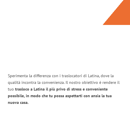
Sperimenta la differenza con i traslocatori di Latina, dove la
qualità incontra la convenienza. Il nostro obiettivo è rendere il
tuo
trasloco a Latina il più privo di stress e conveniente
possibile, in modo che tu possa aspettarti con ansia la tua
nuova casa.