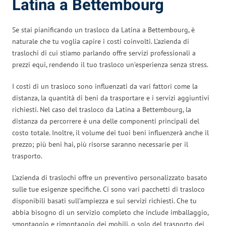
Latina a Bettembourg
Se stai pianificando un trasloco da Latina a Bettembourg, è
naturale che tu voglia capire i costi coinvolti. L’azienda di
traslochi di cui stiamo parlando offre servizi professionali a
prezzi equi, rendendo il tuo trasloco un’esperienza senza stress.
I costi di un trasloco sono influenzati da vari fattori come la
distanza, la quantità di beni da trasportare e i servizi aggiuntivi
richiesti. Nel caso del trasloco da Latina a Bettembourg, la
distanza da percorrere è una delle componenti principali del
costo totale. Inoltre, il volume dei tuoi beni influenzerà anche il
prezzo; più beni hai, più risorse saranno necessarie per il
trasporto.
L’azienda di traslochi offre un preventivo personalizzato basato
sulle tue esigenze specifiche. Ci sono vari pacchetti di trasloco
disponibili basati sull’ampiezza e sui servizi richiesti. Che tu
abbia bisogno di un servizio completo che include imballaggio,
smontaggio e rimontaggio dei mobili, o solo del trasporto dei