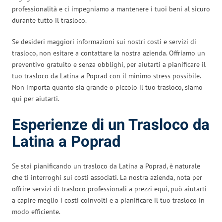
professionalità e ci impegniamo a mantenere i tuoi beni al sicuro
durante tutto il trasloco.
Se desideri maggiori informazioni sui nostri costi e servizi di
trasloco, non esitare a contattare la nostra azienda. Offriamo un
preventivo gratuito e senza obblighi, per aiutarti a pianificare il
tuo trasloco da Latina a Poprad con il minimo stress possibile.
Non importa quanto sia grande o piccolo il tuo trasloco, siamo
qui per aiutarti.
Esperienze di un Trasloco da
Latina a Poprad
Se stai pianificando un trasloco da Latina a Poprad, è naturale
che ti interroghi sui costi associati. La nostra azienda, nota per
offrire servizi di trasloco professionali a prezzi equi, può aiutarti
a capire meglio i costi coinvolti e a pianificare il tuo trasloco in
modo efficiente.