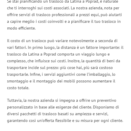
Se stai pianificando un trasloco da Latina a Poprad, è naturale
che ti interroghi sui costi associati. La nostra azienda, nota per
offrire servizi di trasloco professionali a prezzi equi, può aiutarti
a capire meglio i costi coinvolti e a pianificare il tuo trasloco in
modo efficiente.
Il costo di un trasloco può variare notevolmente a seconda di
vari fattori. In primo luogo, la distanza è un fattore importante: il
trasloco da Latina a Poprad comporta un viaggio lungo e
complesso, che influisce sui costi. Inoltre, la quantità di beni da
trasportare incide sul prezzo: più cose hai, più sarà costoso
trasportarle. Infine, i servizi aggiuntivi come l’imballaggio, lo
smontaggio e il montaggio dei mobili possono aumentare il
costo totale.
Tuttavia, la nostra azienda si impegna a offrire un preventivo
personalizzato in base alle esigenze del cliente. Disponiamo di
diversi pacchetti di trasloco basati su ampiezza e servizi,
garantendo così un’offerta flessibile e su misura per ogni cliente.