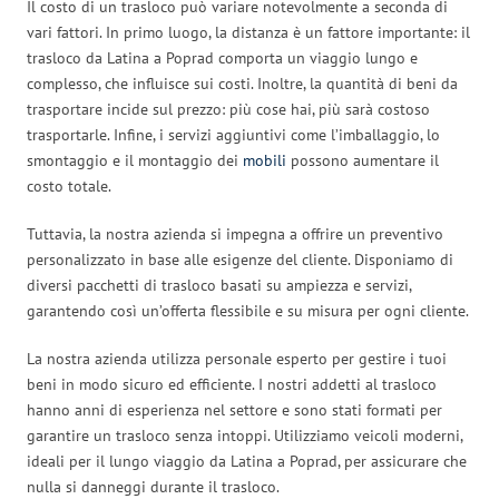
Il costo di un trasloco può variare notevolmente a seconda di
vari fattori. In primo luogo, la distanza è un fattore importante: il
trasloco da Latina a Poprad comporta un viaggio lungo e
complesso, che influisce sui costi. Inoltre, la quantità di beni da
trasportare incide sul prezzo: più cose hai, più sarà costoso
trasportarle. Infine, i servizi aggiuntivi come l’imballaggio, lo
smontaggio e il montaggio dei
mobili
possono aumentare il
costo totale.
Tuttavia, la nostra azienda si impegna a offrire un preventivo
personalizzato in base alle esigenze del cliente. Disponiamo di
diversi pacchetti di trasloco basati su ampiezza e servizi,
garantendo così un’offerta flessibile e su misura per ogni cliente.
La nostra azienda utilizza personale esperto per gestire i tuoi
beni in modo sicuro ed efficiente. I nostri addetti al trasloco
hanno anni di esperienza nel settore e sono stati formati per
garantire un trasloco senza intoppi. Utilizziamo veicoli moderni,
ideali per il lungo viaggio da Latina a Poprad, per assicurare che
nulla si danneggi durante il trasloco.