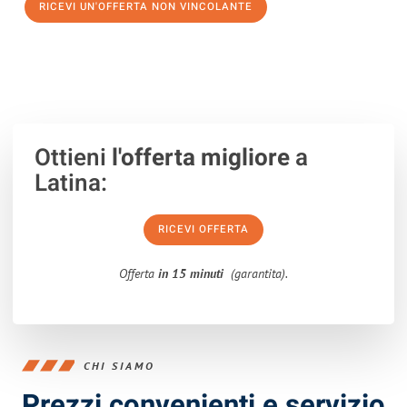
RICEVI UN'OFFERTA NON VINCOLANTE
100% non vincolante – Risposta garantita entro 15 minuti.
Ottieni
l'offerta migliore
a
Latina:
RICEVI OFFERTA
Offerta
in 15 minuti
(garantita).
CHI SIAMO
Prezzi convenienti e servizio