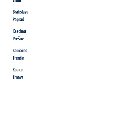
Žilina
Bratislava
Poprad
Kaschau
Prešov
Komárno
Trenčín
Košice
Trnava
Richiedi ora la tua