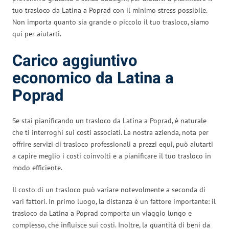
tuo trasloco da Latina a Poprad con il minimo stress possibile.
Non importa quanto sia grande o piccolo il tuo trasloco, siamo
qui per aiutarti.
Carico aggiuntivo
economico da Latina a
Poprad
Se stai pianificando un trasloco da Latina a Poprad, è naturale
che ti interroghi sui costi associati. La nostra azienda, nota per
offrire servizi di trasloco professionali a prezzi equi, può aiutarti
a capire meglio i costi coinvolti e a pianificare il tuo trasloco in
modo efficiente.
Il costo di un trasloco può variare notevolmente a seconda di
vari fattori. In primo luogo, la distanza è un fattore importante: il
trasloco da Latina a Poprad comporta un viaggio lungo e
complesso, che influisce sui costi. Inoltre, la quantità di beni da