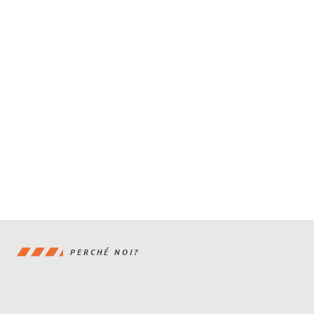
PERCHÉ NOI?