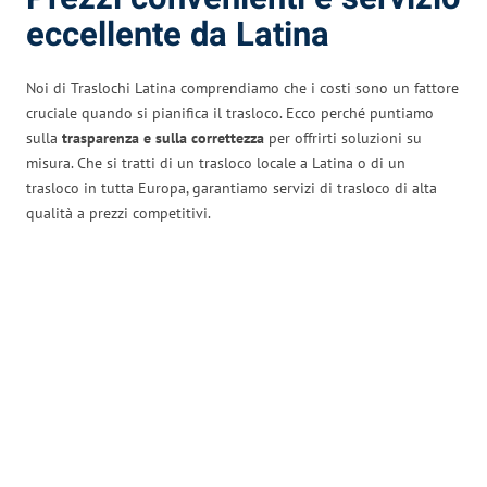
eccellente da Latina
Noi di Traslochi Latina comprendiamo che i costi sono un fattore
cruciale quando si pianifica il trasloco. Ecco perché puntiamo
sulla
trasparenza e sulla correttezza
per offrirti soluzioni su
misura. Che si tratti di un trasloco locale a Latina o di un
trasloco in tutta Europa, garantiamo servizi di trasloco di alta
qualità a prezzi competitivi.