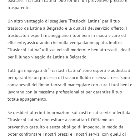
basilare, “Traslochi Latina” può fornirti un preventivo preciso e
trasparente.
Un altro vantaggio di scegliere “Traslochi Latina” per il tuo
trasloco da Latina a Belgrado è la qualità del servizio offerto. I
traslocatori esperti maneggiano i tuoi beni in modo sicuro ed
efficiente, assicurando che nulla venga danneggiato. Inoltre,
“Traslochi Latina” utilizza veicoli moderni e ben attrezzati, ideali
per il lungo viaggio da Latina a Belgrado.
Tutti gli impiegati di “Traslochi Latina” sono esperti e addestrati
per garantire un processo di trasloco fluido e senza stress. Sono
consapevoli dell’importanza di maneggiare con cura i tuoi beni e
lavorano con la massima professionalità per garantire il tuo
totale appagamento.
Se desideri ulteriori informazioni sui costi e sui servizi offerti da
“Traslochi Latina”, non esitare a contattarci. Offriamo un
preventivo gratuito e senza obbligo di impegno, in modo da
poter confrontare i nostri prezzi e i nostri servizi con quelli di