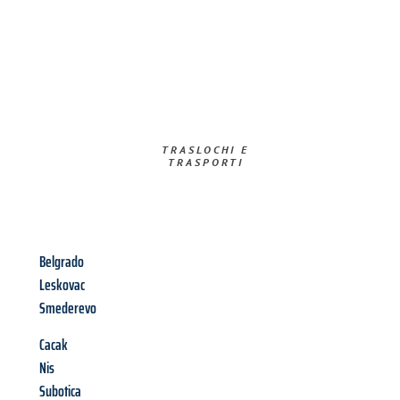
TRASLOCHI E
TRASPORTI​
Belgrado
Leskovac
Smederevo
Cacak
Nis
Subotica