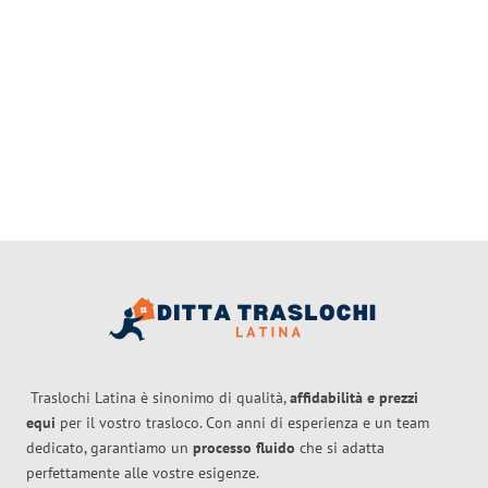
Traslochi Latina è sinonimo di qualità,
affidabilità e prezzi
equi
per il vostro trasloco. Con anni di esperienza e un team
dedicato, garantiamo un
processo fluido
che si adatta
perfettamente alle vostre esigenze.