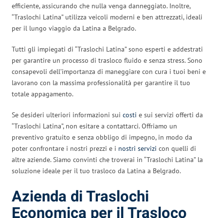
efficiente, assicurando che nulla venga danneggiato. Inoltre,
“Traslochi Latina” utilizza veicoli moderni e ben attrezzati, ideali
per il lungo viaggio da Latina a Belgrado.
Tutti gli impiegati di “Traslochi Latina” sono esperti e addestrati
per garantire un processo di trasloco fluido e senza stress. Sono
consapevoli dell’importanza di maneggiare con cura i tuoi beni e
lavorano con la massima professionalità per garantire il tuo
totale appagamento.
Se desideri ulteriori informazioni sui
costi
e sui servizi offerti da
“Traslochi Latina”, non esitare a contattarci. Offriamo un
preventivo gratuito e senza obbligo di impegno, in modo da
poter confrontare i nostri prezzi e i
nostri servizi
con quelli di
altre aziende. Siamo convinti che troverai in “Traslochi Latina” la
soluzione ideale per il tuo trasloco da Latina a Belgrado.
Azienda di Traslochi
Economica per il Trasloco