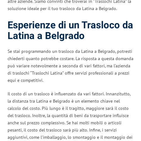
altre aziende. Siamo convinti che troverai in “Traslochi Latina” la
soluzione ideale per il tuo trasloco da Latina a Belgrado.
Esperienze di un Trasloco da
Latina a Belgrado
Se stai programmando un trasloco da Latina a Belgrado, potresti
chiederti quanto potrebbe costare. La risposta a questa domanda
può variare notevolmente a seconda di vari fattori, ma l’azienda
di traslochi “Traslochi Latina” offre servizi professionali a prezzi
equi e competitivi.
Il costo di un trasloco è influenzato da vari fattori. Innanzitutto,
la distanza tra Latina e Belgrado è un elemento chiave nel
calcolo del costo. Più lungo è il tragitto, maggiore sarà il costo
del trasloco. Inoltre, la quantità di beni da trasportare influisce
anche sul prezzo complessivo. Se hai molti mobili o articoli
pesanti, il costo del trasloco sarà più alto. Infine, i servizi
aggiuntivi, come l’imballaggio, lo smontaggio e il montaggio dei