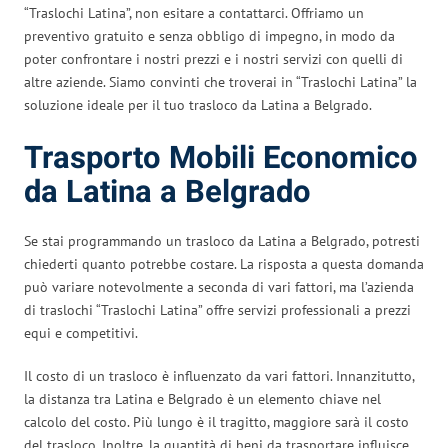
“Traslochi Latina”, non esitare a contattarci. Offriamo un
preventivo gratuito e senza obbligo di impegno, in modo da
poter confrontare i nostri prezzi e i nostri servizi con quelli di
altre aziende. Siamo convinti che troverai in “Traslochi Latina” la
soluzione ideale per il tuo trasloco da Latina a Belgrado.
Trasporto Mobili Economico
da Latina a Belgrado
Se stai programmando un trasloco da Latina a Belgrado, potresti
chiederti quanto potrebbe costare. La risposta a questa domanda
può variare notevolmente a seconda di vari fattori, ma l’azienda
di traslochi “Traslochi Latina” offre servizi professionali a prezzi
equi e competitivi.
Il costo di un trasloco è influenzato da vari fattori. Innanzitutto,
la distanza tra Latina e Belgrado è un elemento chiave nel
calcolo del costo. Più lungo è il tragitto, maggiore sarà il costo
del trasloco. Inoltre, la quantità di beni da trasportare influisce