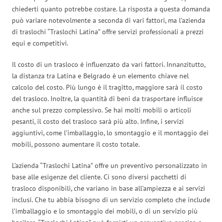
chiederti quanto potrebbe costare. La risposta a questa domanda
può variare notevolmente a seconda di vari fattori, ma l’azienda
di traslochi “Traslochi Latina” offre servizi professionali a prezzi
equi e competitivi.
Il costo di un trasloco è influenzato da vari fattori. Innanzitutto,
la distanza tra Latina e Belgrado è un elemento chiave nel
calcolo del costo. Più lungo è il tragitto, maggiore sarà il costo
del trasloco. Inoltre, la quantità di beni da trasportare influisce
anche sul prezzo complessivo. Se hai molti mobili o articoli
pesanti, il costo del trasloco sarà più alto. Infine, i servizi
aggiuntivi, come l’imballaggio, lo smontaggio e il montaggio dei
mobili, possono aumentare il costo totale.
L’azienda “Traslochi Latina” offre un preventivo personalizzato in
base alle esigenze del cliente. Ci sono diversi pacchetti di
trasloco disponibili, che variano in base all’ampiezza e ai servizi
inclusi. Che tu abbia bisogno di un servizio completo che include
l’imballaggio e lo smontaggio dei mobili, o di un servizio più