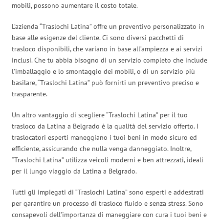
mobili, possono aumentare il costo totale.
L’azienda “Traslochi Latina” offre un preventivo personalizzato in
base alle esigenze del cliente. Ci sono diversi pacchetti di
trasloco disponibili, che variano in base all’ampiezza e ai servizi
inclusi. Che tu abbia bisogno di un servizio completo che include
l’imballaggio e lo smontaggio dei mobili, o di un servizio più
basilare, “Traslochi Latina” può fornirti un preventivo preciso e
trasparente.
Un altro vantaggio di scegliere “Traslochi Latina” per il tuo
trasloco da Latina a Belgrado è la qualità del servizio offerto. I
traslocatori esperti maneggiano i tuoi beni in modo sicuro ed
efficiente, assicurando che nulla venga danneggiato. Inoltre,
“Traslochi Latina” utilizza veicoli moderni e ben attrezzati, ideali
per il lungo viaggio da Latina a Belgrado.
Tutti gli impiegati di “Traslochi Latina” sono esperti e addestrati
per garantire un processo di trasloco fluido e senza stress. Sono
consapevoli dell’importanza di maneggiare con cura i tuoi beni e